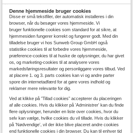
Abora Buenaventura by Lopesan Hotels
Denne hjemmeside bruger cookies
Abora Catarina by Lopesan Hotels
Disse er små tekstfiler, der automatisk installeres i din
Abora Catarina by Lopesan Hotels2
browser, når du besøger vores hjemmeside. Vi
Abora Interclub by Lopesan Hotels
bruger funktionelle cookies som standard for at sikre, at
hjemmesiden fungerer korrekt og fungerer godt. Med din
Adams Hotel
tilladelse bruger vi hos Sunweb Group GmbH også
Adonis Apartments
statistike cookies til at forbedre vores hjemmeside,
Adriana Beach Club Resort1
præference-cookies til at huske de oplysninger, du har givet
Aeolos Beach Resort Sommer 2025
os, og marketing-cookies til at analysere vores
markedsføringsresultater og personliggøre vores tilbud. Ved
Agave Boutique Hotel
at placere 1. og 3. parts cookies kan vi og andre parter
Aggello Boutique Hotel Sommer 2026
spore din internetadfærd for at gøre vores indhold og
Airis Boutique Suites Voksenhotel
reklamer mere relevante for dig.
Akti Beach Resort
Ved at klikke på "Tillad cookies" accepterer du placeringen
Alexandra Hotel in Kos Town
af alle cookies. Hvis du klikker på 'Administrer' kan du finde
Alkyna Lifestyle Beach Resort
flere oplysninger, herunder en liste over cookies, hvor du
selv kan vælge, hvilke cookies du vil tillade. Hvis du klikker
All Inclusive Hotel Piccolo Paradiso
på 'Nødvendige', vil der ikke blive placeret andre cookies
Alpenchalets Flachauer Gutshof
end funktionelle cookies i din browser. Du kan til enhver tid