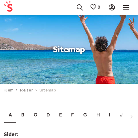
Sitemap
Hjem
Rejser
Sitemap
A
B
C
D
E
F
G
H
I
J
K
Sider: