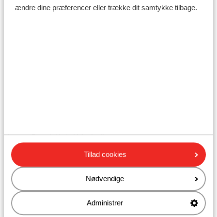
Alpen Gluck Hotel Kirchberger Hof Zomer
ændre dine præferencer eller trække dit samtykke tilbage.
Alua Leo
AluaSoul Costa Malaga
AluaSoul Mallorca Resort
AluaSoul Sunny Beach Hotel voksenhotel
Alua Suites Las Rocas All inclusive
AluaSun Helios Beach Hotel
Alua Atlantico Golf Resort
Amanti MadeForTwo Hotels2
Amare Beach Hotel Ibiza
Amare Beach Hotel Marbella
Amira Beach Resort Spa Voksenhotel
Tillad cookies
Ammon Zeus Hotel
Ammos Beach Seaside Luxury Suites
Nødvendige
Ammos Boutique lejligheder Suites
Amoh a Luxury Collection Resort Rhodes
Administrer
Amphitryon Boutique Hotel