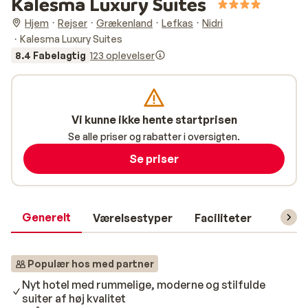
Kalesma Luxury Suites
Hjem
Rejser
Grækenland
Lefkas
Nidri
Kalesma Luxury Suites
8.4 Fabelagtig
123 oplevelser
Vi kunne ikke hente startprisen
Se alle priser og rabatter i oversigten.
Se priser
Generelt
Værelsestyper
Faciliteter
Prakti
Populær hos med partner
Nyt hotel med rummelige, moderne og stilfulde
suiter af høj kvalitet