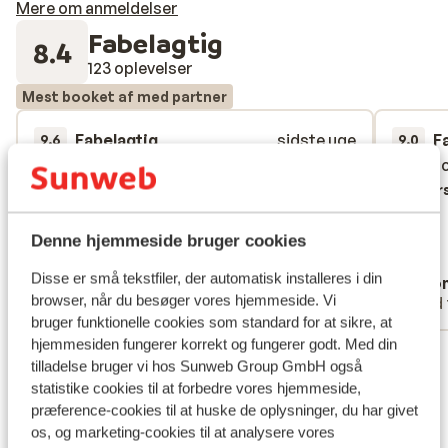
Mere om anmeldelser
Fabelagtig
8.4
123 oplevelser
Mest booket af med partner
Fabelagtig
sidste uge
F
9.6
9.0
Rent modernt fräscht. Härlig pool.Härlig
Rent modernt fräscht. Härlig pool.Härlig
Litet o
Litet o
frukost, där enligt mig fanns allt man
frukost, där enligt mig fanns allt man
Overs
behöver till frukost. Nybakat bröd och
behöver till frukost. Nybakat bröd och
frallor varje morgon uppskattas.
frallor varje morgon uppskattas.
Denne hjemmeside bruger cookies
Oversæt til dansk (DA)
Disse er små tekstfiler, der automatisk installeres i din
Anonym
Ano
browser, når du besøger vores hjemmeside. Vi
Med partner
Med 
bruger funktionelle cookies som standard for at sikre, at
hjemmesiden fungerer korrekt og fungerer godt. Med din
Se alle 123 anmeldelser
tilladelse bruger vi hos Sunweb Group GmbH også
Lokation
statistike cookies til at forbedre vores hjemmeside,
præference-cookies til at huske de oplysninger, du har givet
os, og marketing-cookies til at analysere vores