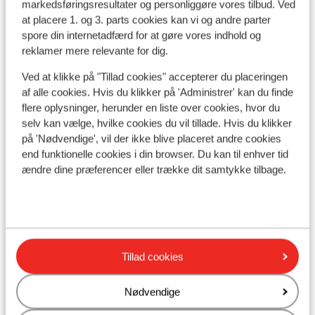
markedsføringsresultater og personliggøre vores tilbud. Ved
at placere 1. og 3. parts cookies kan vi og andre parter
spore din internetadfærd for at gøre vores indhold og
Se på kort
reklamer mere relevante for dig.
Ved at klikke på "Tillad cookies" accepterer du placeringen
af alle cookies. Hvis du klikker på 'Administrer' kan du finde
flere oplysninger, herunder en liste over cookies, hvor du
I området
selv kan vælge, hvilke cookies du vil tillade. Hvis du klikker
på 'Nødvendige', vil der ikke blive placeret andre cookies
Afstand til stranden ca. 450 meter: ca. 1 kilometer
end funktionelle cookies i din browser. Du kan til enhver tid
(stenstrand)
ændre dine præferencer eller trække dit samtykke tilbage.
I centrum
Afstand til centrum: ca. 100 meter
Afstand til lufthavn ca. 30 kilometer
Afstand til busstoppested ca. 100 meter
Afstand til pengeautomat ca. 150 meter
Tillad cookies
Afstand til nærmeste butikker ca. 100 meter
Afstand til nærmeste kiosk ca. 150 meter
Nærmeste restaurant ca. 150 meter
Nødvendige
Nærmeste hospital ca. 17 kilometer