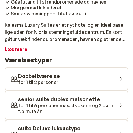
Gåafstand til strandpromenade og havnen
Morgenmad inkluderet
Smuk swimmingpool til at køle af i
Kalesma Luxury Suites er et nyt hotel og en ideel base
lige uden for Nidris stemningsfulde centrum. En kort
gåtur væk finder du promenaden, havnen og stranden;
Perfekt til en afslappende dag ude. De rummelige,
Læs mere
moderne og stilfuldt indrettede suiter tilbyder dig al
Værelsestyper
komfort og bekvemmelighed til et ubekymret ophold.
Din dag starter godt med en lækker morgenmad, og
ejeren Katerina og hendes team er klar til at byde dig
Dobbeltværelse
velkommen med deres personlige, græske gæstfrihed.
for 1 til 2 personer
Har du en lejebil? Intet problem, der er masser af
parkeringspladser. Mellem udflugterne er poolen det
senior suite duplex maisonette
perfekte sted at køle af, mens du nyder en
for 1 til 6 personer max. 4 voksne og 2 børn
forfriskende drink i den hyggelige poolbar.
t.o.m. 16 år
suite Deluxe luksustype