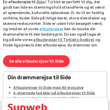
En afbudsrejse til
Side
i
Tyrkiet
er
perfekt til dig, der
godt kan lide en stemningsfuld strandferie og et værd
af spændende, kulturelle oplevelser. Er du til en festlig
solferie, byder Side på livlige barer, store diskoteker og
skønne restauranter. Side er uden tvivl besøget værd,
og med en af vores
afbudsrejser
kan du booke din
drømmeferie til den bedste pris. Du kan også tage et
kig på alle vores
afbudsrejser til Tyrkiets Sydkyst
og
finde lige præcis dén afbudsrejse, du drømmer om.
Se alle afbudsrejser til Side
Din drømmerejse til Side
Afbudsrejser til Side med All inclusive
5-stjernede hoteller på afbudsrejser til Side
Vores mest populære hoteller i Side