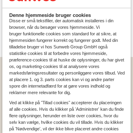
Denne hjemmeside bruger cookies
Disse er små tekstfiler, der automatisk installeres i din
browser, når du besøger vores hjemmeside. Vi
bruger funktionelle cookies som standard for at sikre, at
hjemmesiden fungerer korrekt og fungerer godt. Med din
tilladelse bruger vi hos Sunweb Group GmbH også
statistike cookies til at forbedre vores hjemmeside,
præference-cookies til at huske de oplysninger, du har givet
Populære lande
os, og marketing-cookies til at analysere vores
markedsføringsresultater og personliggøre vores tilbud. Ved
Tyrkiet
at placere 1. og 3. parts cookies kan vi og andre parter
Grækenland
spore din internetadfærd for at gøre vores indhold og
Egypten
reklamer mere relevante for dig.
Cypern
Ved at klikke på "Tillad cookies" accepterer du placeringen
af alle cookies. Hvis du klikker på 'Administrer' kan du finde
flere oplysninger, herunder en liste over cookies, hvor du
Populære regioner
selv kan vælge, hvilke cookies du vil tillade. Hvis du klikker
Tyrkiets sydkyst
på 'Nødvendige', vil der ikke blive placeret andre cookies