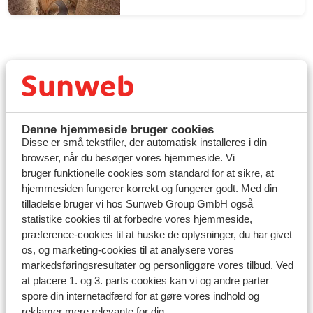
Denne hjemmeside bruger cookies
Hvor skal din bilferie gå hen?
Disse er små tekstfiler, der automatisk installeres i din
browser, når du besøger vores hjemmeside. Vi
Drømmer du om friheden ved at tage på bilferie? Hos
bruger funktionelle cookies som standard for at sikre, at
Sunweb kan du realisere dine eventyr bag rattet og
hjemmesiden fungerer korrekt og fungerer godt. Med din
udforske fantastiske destinationer. Tag sydpå til
tilladelse bruger vi hos Sunweb Group GmbH også
Frankrig
og lad dig fortrylle af duften af friskbagte
statistike cookies til at forbedre vores hjemmeside,
croissanter eller oplev det ikoniske Eiffeltårn. Hvis dine
præference-cookies til at huske de oplysninger, du har givet
smagsløg længes efter pizza og pasta, så er en kør-selv
os, og marketing-cookies til at analysere vores
ferie til
Italien
det perfekte valg! Udforsk Venedigs
markedsføringsresultater og personliggøre vores tilbud. Ved
romantiske kanaler eller fordyb dig i de historiske
at placere 1. og 3. parts cookies kan vi og andre parter
seværdigheder i Rom.
Østrig
, med sit betagende
spore din internetadfærd for at gøre vores indhold og
grønne landskab og majestætiske bjerge, er også en
reklamer mere relevante for dig.