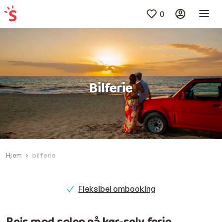
0
Bilferie
Hjem
bilferie
Fleksibel ombooking
Rejs mod solen på kør-selv ferie