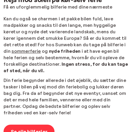
Få en uforglemmelig bilferie med dine nærmeste
Kan du også se charmen i at pakke bilen fuld, lave
madpakker og snacks til den lange, men hyggelige
køretur og nyde det varierende landskab, mens du
kører igennem det smukke Europa? Så er du kommet til
det rette sted! For hos Sunweb kan du tage på bilferie i
din
sommerferie
og
nyde friheden
i at have egen bil
hele ferien og selv bestemme, hvornår du vil opleve de
forskellige destinationer.
Ingen stress, for du kan tage
af sted, når du vil.
Din ferie begynder allerede i det øjeblik, du sætter dine
tasker i bilen på vej mod din feriebolig og lukker døren
bag dig. Fra da af begynder det nye eventyr, uanset om
det er med hele familien, vennerne eller med din
partner. Opdag de bedste bilferier og oplev selv
friheden ved en kør-selv ferie!
Se alle bilferier