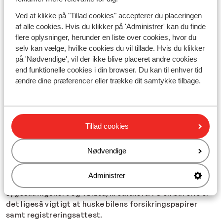
ideel destination for naturelskere.
Ved at klikke på "Tillad cookies" accepterer du placeringen
Når du booker din bilferie med Sunweb, kan du stole på,
af alle cookies. Hvis du klikker på 'Administrer' kan du finde
at vi tager os af detaljerne, så du kan fokusere på den
flere oplysninger, herunder en liste over cookies, hvor du
ultimative køreoplevelse. Vores skræddersyede pakker
selv kan vælge, hvilke cookies du vil tillade. Hvis du klikker
sikrer, at din kør-selv ferie bliver en problemfri rejse
på 'Nødvendige', vil der ikke blive placeret andre cookies
fyldt med uforglemmelige øjeblikke. Uanset om du
end funktionelle cookies i din browser. Du kan til enhver tid
søger kulturelle oplevelser, gastronomiske eventyr eller
ændre dine præferencer eller trække dit samtykke tilbage.
naturskønne udsigter, har Sunweb den perfekte bilferie
til dig. Sæt dig bag rattet og lad eventyret begynde!
Hvad skal man huske på kør-selv ferie?
Tillad cookies
Når du vælger at tage på bilferie i Europa, er der nogle
ting, som du skal være opmærksom på. Specielt når du
Nødvendige
skal krydse flere landegrænser på din ferie. På en kør-
selv ferie skal du, ligesom en hver anden rejse, selvsagt
Administrer
huske dit pas, rejsepapirer, kørekort, det blå
sygesikringskort og valuta/kreditkort. På en bilferie er
det ligeså vigtigt at huske bilens forsikringspapirer
samt registreringsattest.