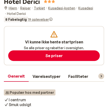
Hotel Derici
Hjem
Rejser
Tyrkiet
Kusadasi-kysten
Kusadasi
Hotel Derici
8 Fabelagtig
19 oplevelser
Vi kunne ikke hente startprisen
Se alle priser og rabatter i oversigten.
Se priser
Generelt
Værelsestyper
Faciliteter
Prakti
Populær hos med partner
I centrum
Smuk udsigt