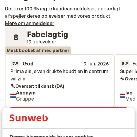
Dette er 100 % ægte kundeanmeldelser, der ærligt
afspejler deres oplevelser med vores produkt.
Mere om anmeldelser
Fabelagtig
8
19 oplevelser
Mest booket af med partner
God
9. jun. 2026
F
7.9
8.9
Prima als je van drukte houdt en in centrum
Prima als je van drukte houdt en in centrum
Super l
Super l
wil zijn
wil zijn
Overs
Oversæt til dansk (DA)
Anonym
Ivo
Gruppe
Med 
Se alle 19 anmeldelser
Lokation