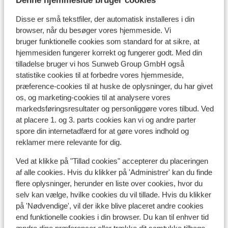
Denne hjemmeside bruger cookies
Disse er små tekstfiler, der automatisk installeres i din
browser, når du besøger vores hjemmeside. Vi
Se på kort
bruger funktionelle cookies som standard for at sikre, at
hjemmesiden fungerer korrekt og fungerer godt. Med din
tilladelse bruger vi hos Sunweb Group GmbH også
statistike cookies til at forbedre vores hjemmeside,
præference-cookies til at huske de oplysninger, du har givet
os, og marketing-cookies til at analysere vores
I området
markedsføringsresultater og personliggøre vores tilbud. Ved
Afstand til stranden ca. 150 meter (sandstrand,
at placere 1. og 3. parts cookies kan vi og andre parter
liggestole (mod betaling) , parasol (mod betaling) )
spore din internetadfærd for at gøre vores indhold og
I centrum
reklamer mere relevante for dig.
Afstand til bargaden ca. 200 meter
Afstand til nærmeste butikker ca. 20 meter
Ved at klikke på "Tillad cookies" accepterer du placeringen
Nærmeste restaurant ca. 20 meter
af alle cookies. Hvis du klikker på 'Administrer' kan du finde
flere oplysninger, herunder en liste over cookies, hvor du
selv kan vælge, hvilke cookies du vil tillade. Hvis du klikker
Andre overnatningssteder i Kusadasi-
på 'Nødvendige', vil der ikke blive placeret andre cookies
end funktionelle cookies i din browser. Du kan til enhver tid
kysten