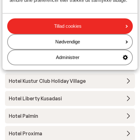
ændre dine præferencer eller trække dit samtykke tilbage.
Club Marvy
Tillad cookies
Hotel Korumar Ephesus Beach & Spa
Nødvendige
Hotel Sealight Resort
Administrer
Hotel Korumar De Luxe
Hotel Kustur Club Holiday Village
Hotel Liberty Kusadasi
Hotel Palmin
Hotel Proxima