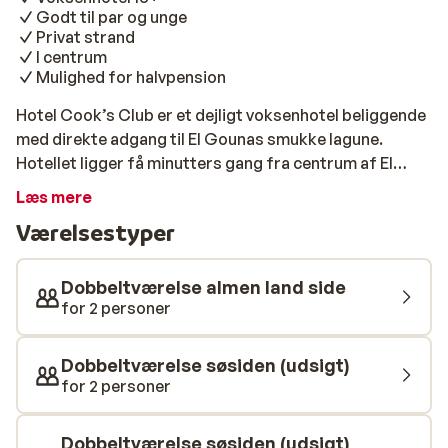
Godt til par og unge
Privat strand
I centrum
Mulighed for halvpension
Hotel Cook’s Club er et dejligt voksenhotel beliggende
med direkte adgang til El Gounas smukke lagune.
Hotellet ligger få minutters gang fra centrum af El
Gouna, hvor du finder et godt udvalg af restauranter
Læs mere
og barer. Hotellets hjerte er det indbydende
Værelsestyper
poolområde, som er smukt omkranset af
orientalskinspirerede bygninger og små palmer. Ved
poolen kan du nyde dagen i solen med udsigt over
Dobbeltværelse almen land side
lagunen og til tonerne af lækker baggrundsmusik fra
for 2 personer
Dj'en. Hotellet kan af og til derfor virke en smule lydigt.
Vil du være aktiv, så findes her både fitnessfaciliteter
Dobbeltværelse søsiden (udsigt)
og mulighed for at deltage i yogaundervisning. El
for 2 personer
Gouna er særligt populær blandt surfere og folk, som
holder af at snorkle rundt og opleve det smukke
Dobbeltværelse søsiden (udsigt)