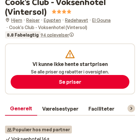
Cook's Club - Voksenhotel
(Vintersol)
Hjem
Rejser
Egypten
Rødehavet
El Gouna
Cook's Club - Voksenhotel (Vintersol)
8.8 Fabelagtig
94 oplevelser
Vi kunne ikke hente startprisen
Se alle priser og rabatter i oversigten.
Se priser
Generelt
Værelsestyper
Faciliteter
Prakti
Populær hos med partner
Voksenhotel 16+