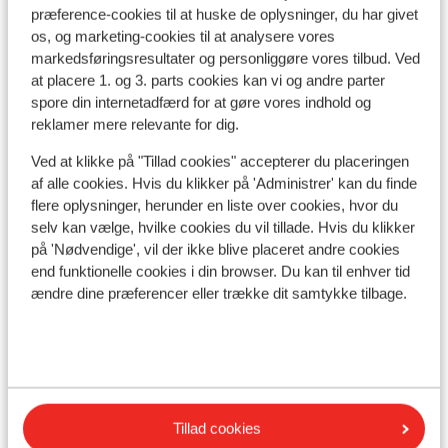
præference-cookies til at huske de oplysninger, du har givet
os, og marketing-cookies til at analysere vores
markedsføringsresultater og personliggøre vores tilbud. Ved
Se på kort
at placere 1. og 3. parts cookies kan vi og andre parter
spore din internetadfærd for at gøre vores indhold og
reklamer mere relevante for dig.
Ved at klikke på "Tillad cookies" accepterer du placeringen
af alle cookies. Hvis du klikker på 'Administrer' kan du finde
I området
flere oplysninger, herunder en liste over cookies, hvor du
Ved stranden (håndklædeservice, liggestole
selv kan vælge, hvilke cookies du vil tillade. Hvis du klikker
(gratis) , parasol (gratis) )
på 'Nødvendige', vil der ikke blive placeret andre cookies
Afstand til stranden: zeytouna beach: maksimal
end funktionelle cookies i din browser. Du kan til enhver tid
700 meter
ændre dine præferencer eller trække dit samtykke tilbage.
Afstand til privat strand ca. 0 meter
Afstand til centrum: ca. 50 meter
Afstand til lufthavn HURGHADA (HRG): ca. 38
kilometer
Afstand til busstoppested ca. 300 meter
Tillad cookies
Afstand til pengeautomat ca. 150 meter