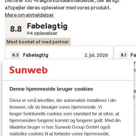
Dette er 100 % ægte kundeanmeldelser, der ærligt
afspejler deres oplevelser med vores produkt.
Mere om anmeldelser
Fabelagtig
8.8
94 oplevelser
Mest booket af med partner
Fabelagtig
2. jul. 2026
Fa
8.3
8.1
Staff et nourriture top mais chambre très
Staff et nourriture top mais chambre très
Indkvar
Indkvar
sombre et assez spartiate + hôtel en
sombre et assez spartiate + hôtel en
person
person
travaux donc pas toujours agréable
travaux donc pas toujours agréable
Oversæt til dansk (DA)
Denne hjemmeside bruger cookies
Anonym
Ano
Med partner
Med 
Disse er små tekstfiler, der automatisk installeres i din
browser, når du besøger vores hjemmeside. Vi
Se alle 94 anmeldelser
bruger funktionelle cookies som standard for at sikre, at
hjemmesiden fungerer korrekt og fungerer godt. Med din
Lokation
tilladelse bruger vi hos Sunweb Group GmbH også
statistike cookies til at forbedre vores hjemmeside,