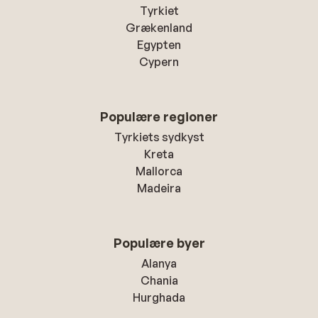
Opholde
Tyrkiet
havde k
Grækenland
behand
Egypten
reklama
Cypern
og fair
har bill
men der
Populære regioner
for at 
Tyrkiets sydkyst
høre fra
Kreta
Mallorca
Madeira
Populære byer
Alanya
Chania
Hurghada