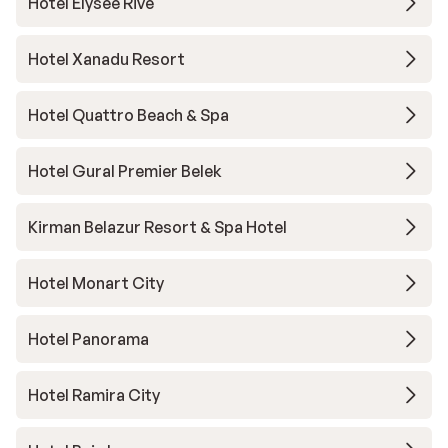
Hotel Elysee Rive
badevæ
vurderi
værelse
Hotel Xanadu Resort
ca. 20 
aircond
Hotel Quattro Beach & Spa
bar var
hvilket
Hotel Gural Premier Belek
opholde
undrer 
markeds
Kirman Belazur Resort & Spa Hotel
Efter v
værelse
Hotel Monart City
klassif
hotelle
Hotel Panorama
men sk
vedlige
ikke fo
Hotel Ramira City
med rim
stjerne