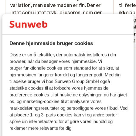
variation, men selve maden er fin. Der er
variation, men selve maden er fin. Der er
til fer
til fer
intet som i intet tryk i bruseren, som gør
intet som i intet tryk i bruseren, som gør
ikke op
ikke op
det umuligt at vaske et langt hår. Der kunne
det umuligt at vaske et langt hår. Der
skabt g
skabt g
godt være 5-7 liggestole mere ved poolen,
kunne...
mere
hotelle
hotellet
Anonym
Henr
der mangler virkelig.
jer for
Enlig forælder
Enli
Bestill
Denne hjemmeside bruger cookies
profess
Se alle 73 anmeldelser
Disse er små tekstfiler, der automatisk installeres i din
oversku
browser, når du besøger vores hjemmeside. Vi
Derudov
Lokation
bruger funktionelle cookies som standard for at sikre, at
guide, 
hjemmesiden fungerer korrekt og fungerer godt. Med din
imødek
tilladelse bruger vi hos Sunweb Group GmbH også
profes
statistike cookies til at forbedre vores hjemmeside,
problem
præference-cookies til at huske de oplysninger, du har givet
først t
Se på kort
os, og marketing-cookies til at analysere vores
aircond
markedsføringsresultater og personliggøre vores tilbud. Ved
både v
at placere 1. og 3. parts cookies kan vi og andre parter
slidte,
spore din internetadfærd for at gøre vores indhold og
reklamer mere relevante for dig.
den vær