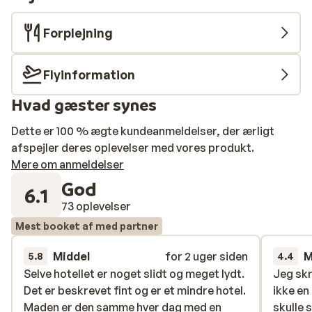
Forplejning
Flyinformation
Hvad gæster synes
Dette er 100 % ægte kundeanmeldelser, der ærligt
afspejler deres oplevelser med vores produkt.
Mere om anmeldelser
God
6.1
73 oplevelser
Mest booket af med partner
Middel
for 2 uger siden
M
5.8
4.4
Selve hotellet er noget slidt og meget lydt.
Selve hotellet er noget slidt og meget lydt.
Jeg sk
Jeg sk
Det er beskrevet fint og er et mindre hotel.
Det er beskrevet fint og er et mindre hotel.
ikke en
ikke en
Maden er den samme hver dag med en
Maden er den samme hver dag med en
skulle 
skulle 