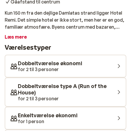
Gåafstand til centrum
Kun 150 m fra den dejlige Damlatas strand ligger Hotel
Remi. Det simple hotel er ikke stort, men her er en god,
familiær atmosfære. Byens centrum med bazaren,
marinaen og det store udvalg af barer ligger i
Læs mere
gåafstand fra Hotel Remi, og du bor derfor meget
Værelsestyper
centralt. Dagen kan tilbringes på stranden, hvor du
finder et stort udvalg af vandsportsaktiviteter eller
ved hotellets poolområde. Når aftenen falder på kan
Dobbeltværelse økonomi
du nyde en god middag på hotellet, inden du begiver dig
for 2 til 3 personer
ud i Alanyas pulserende natteliv.
Dobbeltværelse type A (Run of the
House)
for 2 til 3 personer
Enkeltværelse økonomi
for 1 person