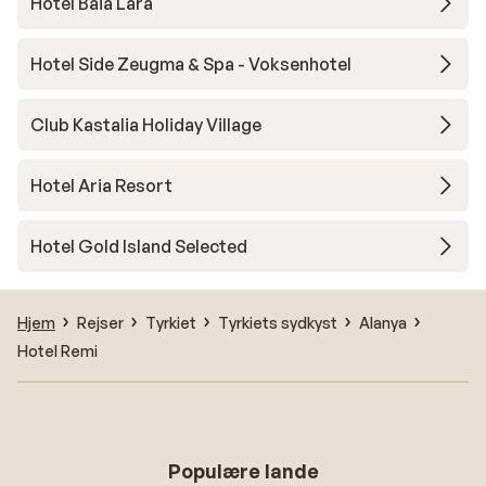
Hotel Baia Lara
indtryk
blevet 
Hotel Side Zeugma & Spa - Voksenhotel
tid, el
afspejl
jeres h
Club Kastalia Holiday Village
har ænd
beskriv
Hotel Aria Resort
kommen
forvent
Hotel Gold Island Selected
underst
området
var rig
Hjem
Rejser
Tyrkiet
Tyrkiets sydkyst
Alanya
hjælpso
Hotel Remi
derfor 
men mo
med ge
tilbage
ferie, 
Populære lande