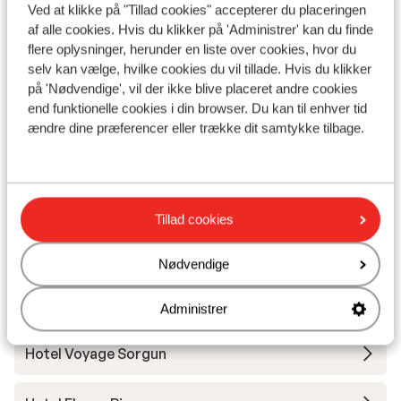
henvend
I området
Ved at klikke på "Tillad cookies" accepterer du placeringen
at der 
Afstand til stranden cleopatra beach: ca. 150
af alle cookies. Hvis du klikker på 'Administrer' kan du finde
nat, og
meter (sandstrand, liggestole (mod betaling (ca.
flere oplysninger, herunder en liste over cookies, hvor du
grund a
1,50 € pr. dag)) , parasol (mod betaling (ca. 1,50 €
selv kan vælge, hvilke cookies du vil tillade. Hvis du klikker
tempera
pr. dag)) )
på 'Nødvendige', vil der ikke blive placeret andre cookies
stort s
end funktionelle cookies i din browser. Du kan til enhver tid
Afstand til centrum: alanya city centre: ca. 500
ændre dine præferencer eller trække dit samtykke tilbage.
Næste 
meter
recepti
Afstand til nærmeste butikker ca. 150 meter
medarbe
Nærmeste restaurant ca. 100 meter
fik der
aircond
Tillad cookies
Andre overnatningssteder i Tyrkiets
dette k
sydkyst
værelse
Nødvendige
med bla
meget s
Mardan Palace
Administrer
steder,
toilets
Hotel Voyage Sorgun
arrang
skimme