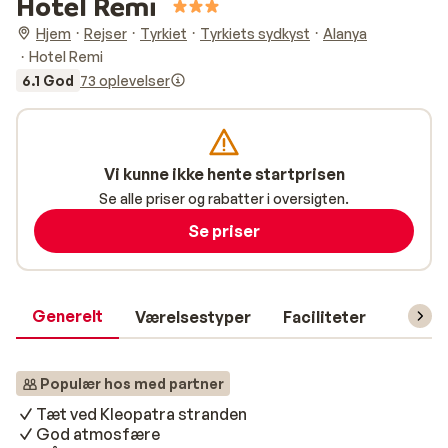
Hotel Remi
Hjem
Rejser
Tyrkiet
Tyrkiets sydkyst
Alanya
Hotel Remi
6.1 God
73 oplevelser
Vi kunne ikke hente startprisen
Se alle priser og rabatter i oversigten.
Se priser
Generelt
Værelsestyper
Faciliteter
Prakti
Populær hos med partner
Tæt ved Kleopatra stranden
God atmosfære