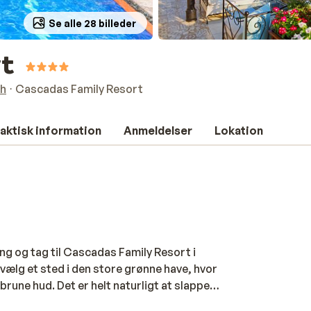
Se alle 28 billeder
rt
ch
Cascadas Family Resort
aktisk information
Anmeldelser
Lokation
ting og tag til Cascadas Family Resort i
ælg et sted i den store grønne have, hvor
rune hud. Det er helt naturligt at slappe
n du plaske i en af de 10 swimmingpools.