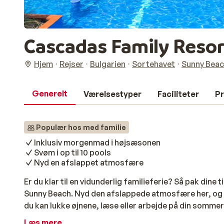
Cascadas Family Reso
Hjem
Rejser
Bulgarien
Sortehavet
Sunny Bea
Generelt
Værelsestyper
Faciliteter
Pr
Populær hos med familie
Inklusiv morgenmad i højsæsonen
Svøm i op til 10 pools
Nyd en afslappet atmosfære
Er du klar til en vidunderlig familieferie? Så pak dine 
Sunny Beach. Nyd den afslappede atmosfære her, og v
du kan lukke øjnene, læse eller arbejde på din sommerb
af her. Har du lyst til en forfriskende dukkert? Så ka
Læs mere