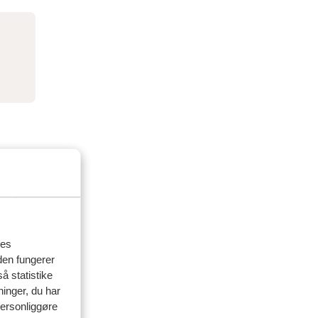
res
den fungerer
å statistike
ninger, du har
personliggøre