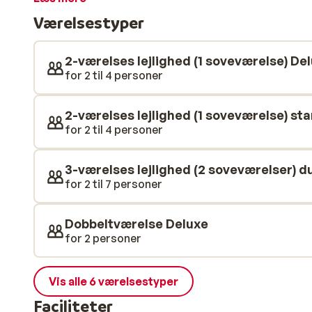
Børnene vil også have masser af sjov i vandet her, da
Værelsestyper
vandrutsjebaner! Du vil ikke kede dig et eneste øjeblik
dig underholdt med alt fra ponyridning, tennis, yoga og
ud? Så kan du tilbringe en dag på stranden eller besø
2-værelses lejlighed (1 soveværelse) De
for 2 til 4 personer
2-værelses lejlighed (1 soveværelse) st
for 2 til 4 personer
3-værelses lejlighed (2 soveværelser) d
for 2 til 7 personer
Dobbeltværelse Deluxe
for 2 personer
Vis alle 6 værelsestyper
Faciliteter