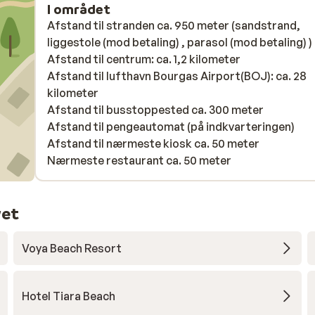
I området
supermarktje en een koffiebar. De entertainment 
Afstand til stranden ca. 950 meter (sandstrand,
het resort is ook leuk. Leuk voor gezinnen met
liggestole (mod betaling) , parasol (mod betaling) )
kinderen, maar ook voor de rustige jongeren is het
Afstand til centrum: ca. 1,2 kilometer
fijn!
Afstand til lufthavn Bourgas Airport(BOJ): ca. 28
kilometer
Afstand til busstoppested ca. 300 meter
Afstand til pengeautomat (på indkvarteringen)
Afstand til nærmeste kiosk ca. 50 meter
Nærmeste restaurant ca. 50 meter
vet
Voya Beach Resort
Hotel Tiara Beach