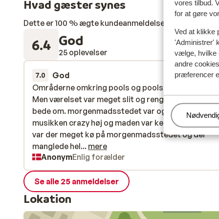
Hvad gæster synes
vores tilbud. 
for at gøre vo
Dette er 100 % ægte kundeanmeldelser, der ærligt af
Ved at klikke 
God
6.4
'Administrer' 
25 oplevelser
vælge, hvilke 
andre cookies 
God
for 2 uger 
præferencer e
7.0
Områderne omkring pools og pools er fantastiske
Områderne omkring pools og pools er fantastiske
Men værelset var meget slit og rengøring måtte je
Men værelset var meget slit og rengøring måtte je
bede om. morgenmadsstedet var også ret slit,
bede om. morgenmadsstedet var også ret slit,
Administr
Nødvendi
musikken crazy høj og maden var kedelig. Derudove
musikken crazy høj og maden var kedelig. Derudove
var der meget kø på morgenmadsstedet og der
var der meget kø på morgenmadsstedet og der
manglede hele tiden tallerkner og kopper.
manglede hel...
mere
Anonym
Enlig forælder
Se alle 25 anmeldelser
Lokation