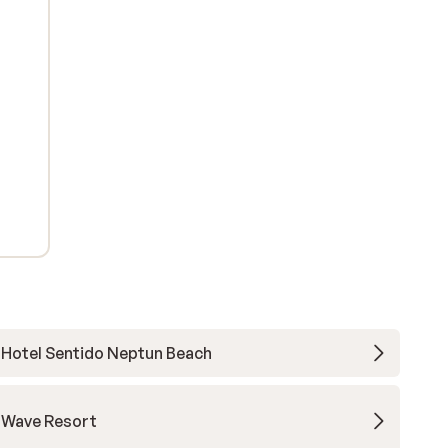
op
 erg
Hotel Sentido Neptun Beach
Wave Resort