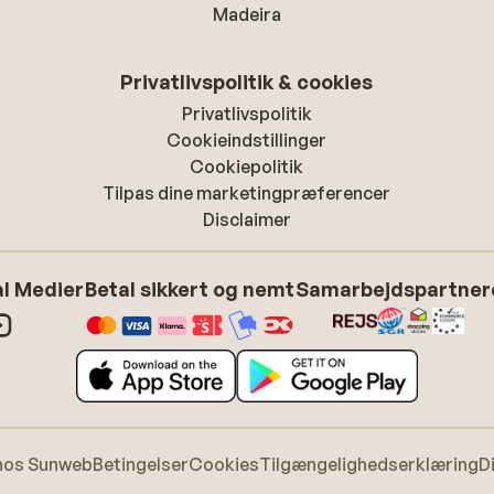
Madeira
Privatlivspolitik & cookies
Privatlivspolitik
Cookieindstillinger
Cookiepolitik
Tilpas dine marketingpræferencer
Disclaimer
l Medier
Betal sikkert og nemt
Samarbejdspartner
hos Sunweb
Betingelser
Cookies
Tilgængelighedserklæring
D