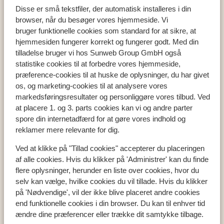
Disse er små tekstfiler, der automatisk installeres i din
browser, når du besøger vores hjemmeside. Vi
bruger funktionelle cookies som standard for at sikre, at
hjemmesiden fungerer korrekt og fungerer godt. Med din
Populære lande
tilladelse bruger vi hos Sunweb Group GmbH også
Tyrkiet
statistike cookies til at forbedre vores hjemmeside,
Grækenland
præference-cookies til at huske de oplysninger, du har givet
Egypten
os, og marketing-cookies til at analysere vores
Cypern
markedsføringsresultater og personliggøre vores tilbud. Ved
at placere 1. og 3. parts cookies kan vi og andre parter
spore din internetadfærd for at gøre vores indhold og
reklamer mere relevante for dig.
Populære regioner
Tyrkiets sydkyst
Ved at klikke på "Tillad cookies" accepterer du placeringen
af alle cookies. Hvis du klikker på 'Administrer' kan du finde
Kreta
flere oplysninger, herunder en liste over cookies, hvor du
Mallorca
selv kan vælge, hvilke cookies du vil tillade. Hvis du klikker
Madeira
på 'Nødvendige', vil der ikke blive placeret andre cookies
end funktionelle cookies i din browser. Du kan til enhver tid
ændre dine præferencer eller trække dit samtykke tilbage.
Populære byer