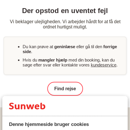
Der opstod en uventet fejl
Vi beklager ulejligheden. Vi arbejder hårdt for at få det
ordnet hurtigst muligt.
Du kan prøve at
geninlæse
eller gå til den
forrige
side
.
Hvis du
mangler hjælp
med din booking, kan du
søge efter svar eller kontakte vores
kundeservice
.
Find rejse
Hjem
Rejser
Grækenland
Korfu
Dassia
Ikos Dassia
Denne hjemmeside bruger cookies