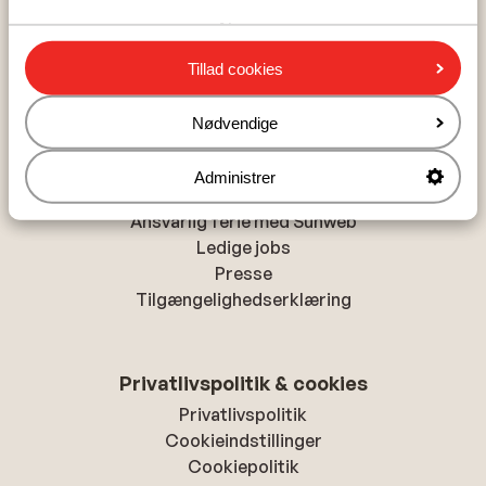
Alanya
Chania
Tillad cookies
Hurghada
Nødvendige
Om Sunweb
Administrer
Om Sunweb
Ansvarlig ferie med Sunweb
Ledige jobs
Presse
Tilgængelighedserklæring
Privatlivspolitik & cookies
Privatlivspolitik
Cookieindstillinger
Cookiepolitik