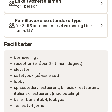
Enkeltværelse almen
for 1 person
Familieværelse standard type
for 3 til 5 personer max. 4 voksne og 1 barn
t.o.m. 14 år
Faciliteter
børnevenligt
reception (er åben 24 timer i døgnet)
elevator
safetybox (på værelset)
lobby
spisesteder: restaurant, kinesisk restaurant,
italiensk restaurant (mod betaling)
barer: bar antal: 4, lobbybar
fælles tv-hjørne