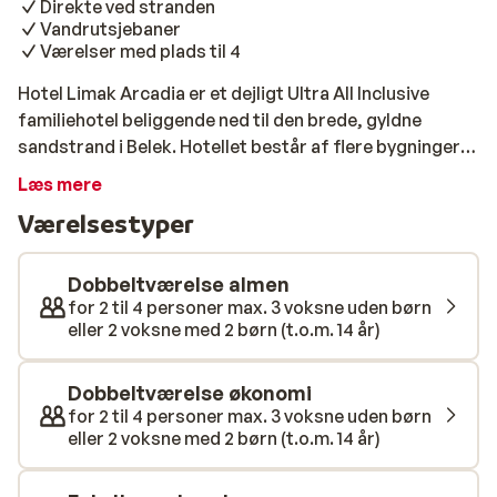
Direkte ved stranden
Vandrutsjebaner
Værelser med plads til 4
Hotel Limak Arcadia er et dejligt Ultra All Inclusive
familiehotel beliggende ned til den brede, gyldne
sandstrand i Belek. Hotellet består af flere bygninger,
som ligger i et stort, grønt område. Her er et godt
Læs mere
poolområde med en stor swimmingpool, børnepool og
Værelsestyper
vandrutsjebaner. Her er mange faciliteter og
aktiviteter, og du kan fx holde formen ved lige med et
spil tennis, bordtennis, billard og en tur i
Dobbeltværelse almen
fitnessrummet. Da opholdet er med Ultra All Inclusive,
for 2 til 4 personer max. 3 voksne uden børn
eller 2 voksne med 2 børn (t.o.m. 14 år)
er både måltider, snacks, is og drikkevarer inklusiv i
prisen hjemmefra, så her kan du blot læne dig tilbage
og lade dig forkæle. Vi anbefaler dig at tage hele
Dobbeltværelse økonomi
familien med til Hotel Limak Arcadia, der i øvrigt ligger i
for 2 til 4 personer max. 3 voksne uden børn
eller 2 voksne med 2 børn (t.o.m. 14 år)
nærheden af Tyrkiets bedste golfbaner.