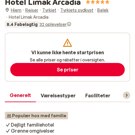
Hotel Limak Arcadia
Hjem
Rejser
Tyrkiet
Tyrkiets sydkyst
Belek
Hotel Limak Arcadia
8.4 Fabelagtig
32 oplevelser
Vi kunne ikke hente startprisen
Se alle priser og rabatter i oversigten.
Se priser
Generelt
Værelsestyper
Faciliteter
Prakti
Populær hos med familie
Dejligt familiehotel
Grønne omgivelser