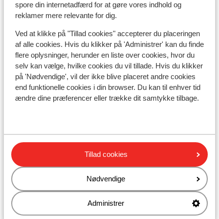
spore din internetadfærd for at gøre vores indhold og
reklamer mere relevante for dig.
Se på kort
Ved at klikke på "Tillad cookies" accepterer du placeringen
af alle cookies. Hvis du klikker på 'Administrer' kan du finde
flere oplysninger, herunder en liste over cookies, hvor du
selv kan vælge, hvilke cookies du vil tillade. Hvis du klikker
på 'Nødvendige', vil der ikke blive placeret andre cookies
I området
end funktionelle cookies i din browser. Du kan til enhver tid
ændre dine præferencer eller trække dit samtykke tilbage.
Ved stranden (sandstrand, liggestole (gratis) )
Afstand til centrum: kadriye: ca. 7 kilometer, belek:
ca. 1 kilometer
Afstand til nærmeste butikker ca. 1000 meter
Nærmeste restaurant ca. 1500 meter
Tillad cookies
Dolmus
Nødvendige
Andre overnatningssteder i Tyrkiets
sydkyst
Administrer