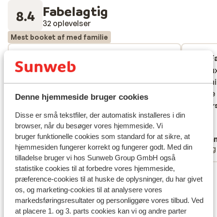
Fabelagtig
8.4
32 oplevelser
Mest booket af med familie
God
for 4 uger siden
F
7.0
9.0
Jeg var ikke tilfreds med Alm. Dobbelt
Jeg var ikke tilfreds med Alm. Dobbelt
Pure lu
Pure lu
værelse til prisen, for ringe. Ingen plads vi
værelse til prisen, for ringe. Ingen plads vi
die je 
die je 
kunne næsten ikke være der, vi er ikke
kunne næsten ikke være der, vi er ikke
locatie
locatie
Denne hjemmeside bruger cookies
fordringsfulde, der var ikke engang en
fordringsfulde, der var ikke engang en
Overs
Disse er små tekstfiler, der automatisk installeres i din
stol, men heldigvis kunne vi være ude,
stol, men heldigvis kunne vi være ude,
browser, når du besøger vores hjemmeside. Vi
ellers havde det været øv.
ellers havde det været øv.
bruger funktionelle cookies som standard for at sikre, at
Anonym
Ron
hjemmesiden fungerer korrekt og fungerer godt. Med din
Med familie
Enli
tilladelse bruger vi hos Sunweb Group GmbH også
statistike cookies til at forbedre vores hjemmeside,
Se alle 32 anmeldelser
præference-cookies til at huske de oplysninger, du har givet
Lokation
os, og marketing-cookies til at analysere vores
markedsføringsresultater og personliggøre vores tilbud. Ved
at placere 1. og 3. parts cookies kan vi og andre parter