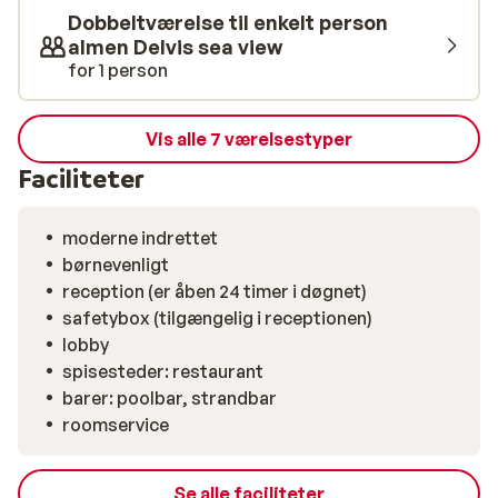
det perfekte supplement til en afslappende dag på
Dobbeltværelse til enkelt person
stranden. Efter en dag fyldt med sol og oplevelser kan
almen Delvis sea view
du afslutte med en lækker middag i hotellets
for 1 person
buffetrestaurant, eller opleve autentisk græsk
madlavning i den græske taverna.
Vis alle 7 værelsestyper
Faciliteter
moderne indrettet
børnevenligt
reception (er åben 24 timer i døgnet)
safetybox (tilgængelig i receptionen)
lobby
spisesteder: restaurant
barer: poolbar, strandbar
roomservice
Se alle faciliteter