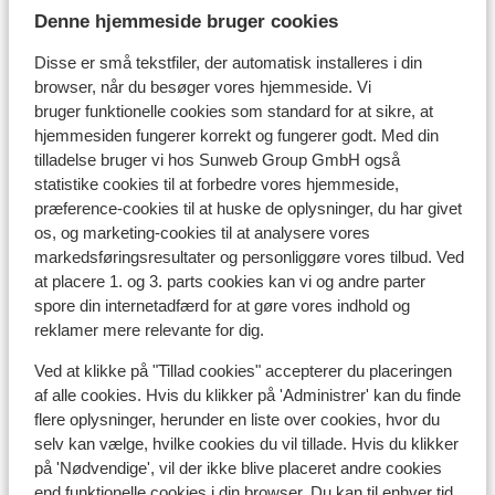
Se på kort
Denne hjemmeside bruger cookies
Disse er små tekstfiler, der automatisk installeres i din
browser, når du besøger vores hjemmeside. Vi
bruger funktionelle cookies som standard for at sikre, at
hjemmesiden fungerer korrekt og fungerer godt. Med din
I området
tilladelse bruger vi hos Sunweb Group GmbH også
Ved stranden (sandstrand)
statistike cookies til at forbedre vores hjemmeside,
Afstand til stranden ca. 15 meter (sandstrand)
præference-cookies til at huske de oplysninger, du har givet
Afstand til centrum: ca. 2500 meter
os, og marketing-cookies til at analysere vores
Afstand til lufthavn ca. 125 kilometer
markedsføringsresultater og personliggøre vores tilbud. Ved
Afstand til busstoppested ca. 2500 meter
at placere 1. og 3. parts cookies kan vi og andre parter
spore din internetadfærd for at gøre vores indhold og
Afstand til nærmeste butikker ca. 2500 meter
reklamer mere relevante for dig.
Afstand til nærmeste kiosk ca. 0 meter
Nærmeste restaurant ca. 0 meter
Ved at klikke på "Tillad cookies" accepterer du placeringen
Nærmeste apotek ca. 2500 meter
af alle cookies. Hvis du klikker på 'Administrer' kan du finde
Nærmeste læge ca. 2500 meter
flere oplysninger, herunder en liste over cookies, hvor du
Nærmeste hospital ca. 60 kilometer
selv kan vælge, hvilke cookies du vil tillade. Hvis du klikker
på 'Nødvendige', vil der ikke blive placeret andre cookies
end funktionelle cookies i din browser. Du kan til enhver tid