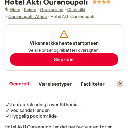
Hotel Akti Ouranoupoli
Hjem
Rejser
Grækenland
Chalkidiki
Ouranoupoli - Athos
Hotel Akti Ouranoupoli
Vi kunne ikke hente startprisen
Se alle priser og rabatter i oversigten.
Se priser
Generelt
Værelsestyper
Faciliteter
Prakti
Fantastisk udsigt over Sithonia
Ved sandstranden
Hyggelig poolområde
Hotel Akti Ouranoupoli er det perfekte sted for en