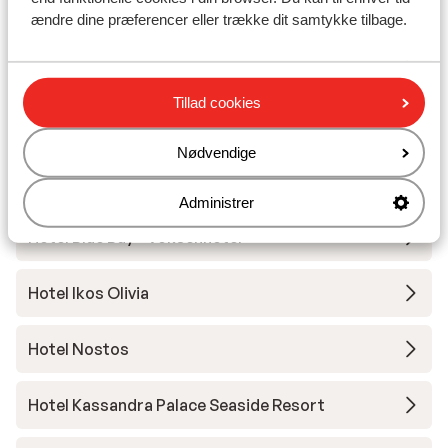
Andre overnatningssteder i Chalkidiki
ændre dine præferencer eller trække dit samtykke tilbage.
Hotel Ikos Oceania
Tillad cookies
Hotel Achtis
Nødvendige
Pella House Studios & Lejligheder
Administrer
Hotel Blue Bay - Voksenhotel
Hotel Ikos Olivia
Hotel Nostos
Hotel Kassandra Palace Seaside Resort