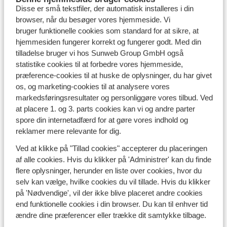
feriestemning.
Disse er små tekstfiler, der automatisk installeres i din
browser, når du besøger vores hjemmeside. Vi
Kombinér sommerens badeferie med en eller flere ture
bruger funktionelle cookies som standard for at sikre, at
til nogle af Sydeuropas bedste golfbaner. Planlæg en
hjemmesiden fungerer korrekt og fungerer godt. Med din
golfrejse i
vinterferien
til Tenerife eller Egypten eller
tilladelse bruger vi hos Sunweb Group GmbH også
brug din påskeferie eller
efterårsferie
på en golfbane i
statistike cookies til at forbedre vores hjemmeside,
Portugal eller
Tyrkiet
.
præference-cookies til at huske de oplysninger, du har givet
os, og marketing-cookies til at analysere vores
Har du spørgsmål til din golfferie?
markedsføringsresultater og personliggøre vores tilbud. Ved
Uanset om du booker din golfrejse gennem Sunweb
at placere 1. og 3. parts cookies kan vi og andre parter
eller et andet sted, så har du muligvis en række
spore din internetadfærd for at gøre vores indhold og
spørgsmål, som du gerne vil have svar på, inden du
reklamer mere relevante for dig.
booker din næste rejse. Hos Sunweb er vi klar til at
Ved at klikke på "Tillad cookies" accepterer du placeringen
hjælpe dig, så du undgår ubehagelige overraskelser.
af alle cookies. Hvis du klikker på 'Administrer' kan du finde
Booker du din golfferie gennem Sunweb, så er vi med
flere oplysninger, herunder en liste over cookies, hvor du
dig hele vejen, og hvis du har nogle spørgsmål til alt fra
selv kan vælge, hvilke cookies du vil tillade. Hvis du klikker
transport, hotel og golfbane, så må du ikke tøve med at
på 'Nødvendige', vil der ikke blive placeret andre cookies
kontakte os.
end funktionelle cookies i din browser. Du kan til enhver tid
ændre dine præferencer eller trække dit samtykke tilbage.
Golfbag