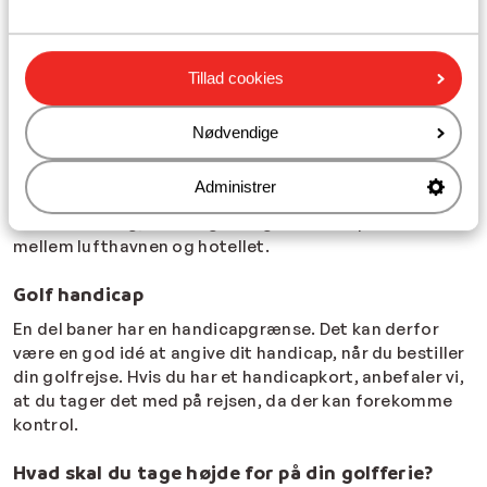
Vil du gerne have din egen golfbag med, når du tager på
golfferie? Golfbags anses som
specialbagage
, og du vil
derfor opleve, at flyselskaberne opkræver et ekstra
Tillad cookies
tillæg for disse. Beløbet kan variere alt efter, hvor du
bestiller din rejse, så det kan være en god idé at forhøre
Nødvendige
dig hos det valgte selskab, inden du booker din rejse.
Golfbags må højst veje 15 kg og må kun indeholde
Administrer
golfkøller og golfbolde. Der kan ligeledes kræves
ekstra betaling, når din golfbag skal transporteres
mellem lufthavnen og hotellet.
Golf handicap
En del baner har en handicapgrænse. Det kan derfor
være en god idé at angive dit handicap, når du bestiller
din golfrejse. Hvis du har et handicapkort, anbefaler vi,
at du tager det med på rejsen, da der kan forekomme
kontrol.
Hvad skal du tage højde for på din golfferie?