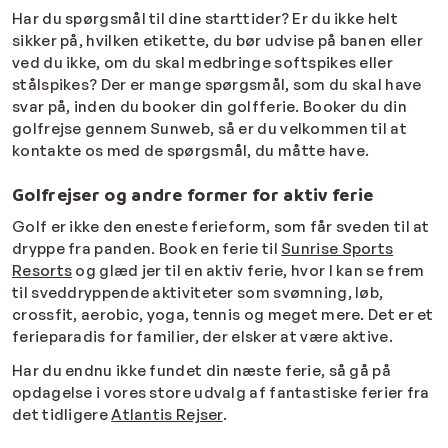
Har du spørgsmål til dine starttider? Er du ikke helt
sikker på, hvilken etikette, du bør udvise på banen eller
ved du ikke, om du skal medbringe softspikes eller
stålspikes? Der er mange spørgsmål, som du skal have
svar på, inden du booker din golfferie. Booker du din
golfrejse gennem Sunweb, så er du velkommen til at
kontakte os med de spørgsmål, du måtte have.
Golfrejser og andre former for aktiv ferie
Golf er ikke den eneste ferieform, som får sveden til at
dryppe fra panden. Book en ferie til
Sunrise Sports
Resorts
og glæd jer til en aktiv ferie, hvor I kan se frem
til sveddryppende aktiviteter som svømning, løb,
crossfit, aerobic, yoga, tennis og meget mere. Det er et
ferieparadis for familier, der elsker at være aktive.
Har du endnu ikke fundet din næste ferie, så gå på
opdagelse i vores store udvalg af fantastiske ferier fra
det tidligere
Atlantis Rejser
.