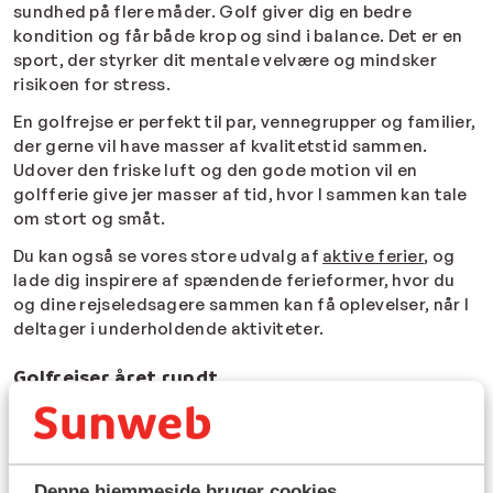
sundhed på flere måder. Golf giver dig en bedre
kondition og får både krop og sind i balance. Det er en
sport, der styrker dit mentale velvære og mindsker
risikoen for stress.
En golfrejse er perfekt til par, vennegrupper og familier,
der gerne vil have masser af kvalitetstid sammen.
Udover den friske luft og den gode motion vil en
golfferie give jer masser af tid, hvor I sammen kan tale
om stort og småt.
Du kan også se vores store udvalg af
aktive ferier
, og
lade dig inspirere af spændende ferieformer, hvor du
og dine rejseledsagere sammen kan få oplevelser, når I
deltager i underholdende aktiviteter.
Golfrejser året rundt
Golf er en sport, der kan spilles året rundt – så længe
du befinder dig det rette sted. Med Sunweb kan du
spille golf i fantastiske omgivelser, mens du nyder den
glitrende sol og kommer i den helt rigtige
Denne hjemmeside bruger cookies