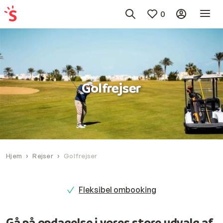
0
Golfrejser
Hjem
Rejser
Golfrejser
Fleksibel ombooking
Gå på opdagelse i vores store udvalg af