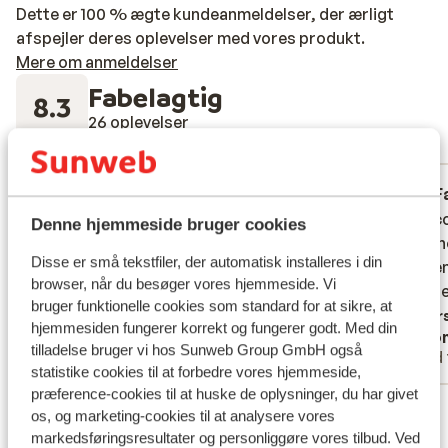
Dette er 100 % ægte kundeanmeldelser, der ærligt
afspejler deres oplevelser med vores produkt.
Mere om anmeldelser
Fabelagtig
8.3
26 oplevelser
Mest booket af med familie
God
for 2 uger siden
F
7.9
8.3
Prima, grote kamer, goed ontbijt.
Prima, grote kamer, goed ontbijt.
De acco
De acco
Denne hjemmeside bruger cookies
Ontvangst om 22:30 was slecht, geen eten
Ontvangst om 22:30 was slecht, geen eten
onderho
onderho
Disse er små tekstfiler, der automatisk installeres i din
te vinden en we moesten zelfs met een
te vinden en we moesten zelfs met een
mensen
mensen
browser, når du besøger vores hjemmeside. Vi
vage uitleg onze kamer maar gaan zoeken
vage uitleg onze kamer maar gaan zoeken
leuk. He
leuk. He
bruger funktionelle cookies som standard for at sikre, at
Oversæt til dansk (DA)
Overs
hjemmesiden fungerer korrekt og fungerer godt. Med din
Janneke v Z
Ano
tilladelse bruger vi hos Sunweb Group GmbH også
Med familie
Med 
statistike cookies til at forbedre vores hjemmeside,
præference-cookies til at huske de oplysninger, du har givet
Se alle 26 anmeldelser
os, og marketing-cookies til at analysere vores
Lokation
markedsføringsresultater og personliggøre vores tilbud. Ved