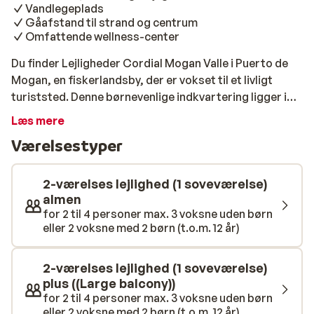
Vandlegeplads
Gåafstand til strand og centrum
Omfattende wellness-center
Du finder Lejligheder Cordial Mogan Valle i Puerto de
Mogan, en fiskerlandsby, der er vokset til et livligt
turiststed. Denne børnevenlige indkvartering ligger i
gåafstand fra både stranden og det atmosfæriske
Læs mere
centrum. De moderne lejligheder er farverigt
Værelsestyper
indrettede og udstyret med al mulig komfort. Du har
f.eks. et dejligt køkken og en stor balkon eller terrasse.
Hvis du ikke er en køkkenprins eller -prinsesse, kan du
2-værelses lejlighed (1 soveværelse)
selvfølgelig også spise i restauranten. Ægte vandhunde
almen
for 2 til 4 personer max. 3 voksne uden børn
vil helt sikkert sætte pris på Cordial Mogan Valle. Der
eller 2 voksne med 2 børn (t.o.m. 12 år)
er ikke mindre end 3 swimmingpools, 2 jacuzzier og en
vandlegeplads. Foretrækker du at tage den lidt med ro
på din velfortjente ferie? Så er wellness-centret
2-værelses lejlighed (1 soveværelse)
bestemt et besøg værd. Faciliteterne og de
plus ((Large balcony))
for 2 til 4 personer max. 3 voksne uden børn
afslappende behandlinger vil få dig til at føle dig godt
eller 2 voksne med 2 børn (t.o.m. 12 år)