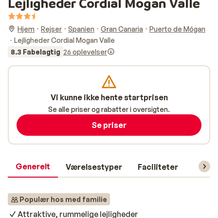
Lejligheder Cordial Mogan Valle
Hjem
Rejser
Spanien
Gran Canaria
Puerto de Mógan
Lejligheder Cordial Mogan Valle
8.3 Fabelagtig
26 oplevelser
Vi kunne ikke hente startprisen
Se alle priser og rabatter i oversigten.
Se priser
Generelt
Værelsestyper
Faciliteter
Prakti
Populær hos med familie
Attraktive, rummelige lejligheder