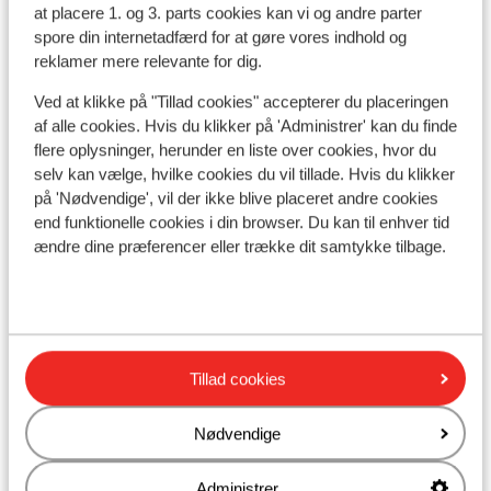
at placere 1. og 3. parts cookies kan vi og andre parter
spore din internetadfærd for at gøre vores indhold og
reklamer mere relevante for dig.
Ved at klikke på "Tillad cookies" accepterer du placeringen
Se på kort
af alle cookies. Hvis du klikker på 'Administrer' kan du finde
flere oplysninger, herunder en liste over cookies, hvor du
selv kan vælge, hvilke cookies du vil tillade. Hvis du klikker
på 'Nødvendige', vil der ikke blive placeret andre cookies
end funktionelle cookies i din browser. Du kan til enhver tid
ændre dine præferencer eller trække dit samtykke tilbage.
I området
Afstand til stranden ca. 800 meter (sandstrand)
Afstand til centrum: ca. 600 meter
Afstand til lufthavn ca. 68 kilometer
Afstand til pengeautomat (på indkvarteringen)
Tillad cookies
Afstand til nærmeste butikker ca. 100 meter
Afstand til nærmeste kiosk ca. 50 meter
Nødvendige
Andre overnatningssteder i Gran
Administrer