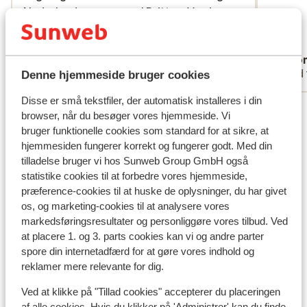
Nederlanders en vooral Britten. Verder
Nederlanders en vooral Britten. Verder
niets mis mee.
niets mis mee.
Oversæt til dansk (DA)
Henri
Ano
Med familie
Med 
Denne hjemmeside bruger cookies
Disse er små tekstfiler, der automatisk installeres i din
Se alle 84 anmeldelser
browser, når du besøger vores hjemmeside. Vi
Lokation
bruger funktionelle cookies som standard for at sikre, at
hjemmesiden fungerer korrekt og fungerer godt. Med din
tilladelse bruger vi hos Sunweb Group GmbH også
statistike cookies til at forbedre vores hjemmeside,
præference-cookies til at huske de oplysninger, du har givet
os, og marketing-cookies til at analysere vores
Se på kort
markedsføringsresultater og personliggøre vores tilbud. Ved
at placere 1. og 3. parts cookies kan vi og andre parter
spore din internetadfærd for at gøre vores indhold og
reklamer mere relevante for dig.
I området
Ved at klikke på "Tillad cookies" accepterer du placeringen
af alle cookies. Hvis du klikker på 'Administrer' kan du finde