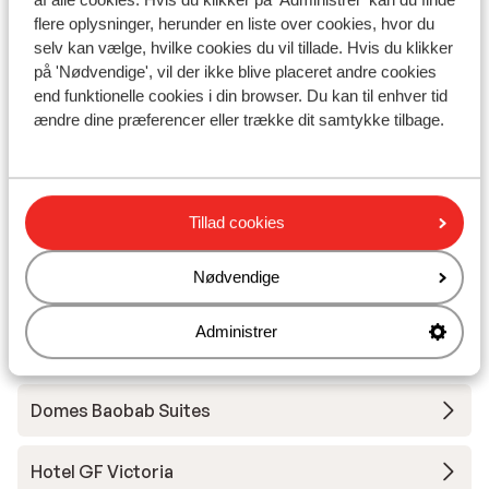
Afstand til stranden ca. 500 meter (sandstrand,
flere oplysninger, herunder en liste over cookies, hvor du
liggestole (mod betaling) , parasol (mod betaling) )
selv kan vælge, hvilke cookies du vil tillade. Hvis du klikker
Afstand til centrum: ca. 500 meter
på 'Nødvendige', vil der ikke blive placeret andre cookies
Afstand til busstoppested ca. 50 meter
end funktionelle cookies i din browser. Du kan til enhver tid
Afstand til nærmeste kiosk ca. 10 meter
ændre dine præferencer eller trække dit samtykke tilbage.
Nærmeste restaurant ca. 10 meter
Andre overnatningssteder i Tenerife
Tillad cookies
Hotel Royal Hideaway Corales Beach -
Nødvendige
voksenhotel
Administrer
Royal Hideaway Corales Villas
Domes Baobab Suites
Hotel GF Victoria