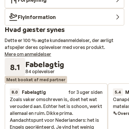
Flyinformation
Hvad gæster synes
Dette er 100 % ægte kundeanmeldelser, der ærligt
afspejler deres oplevelser med vores produkt.
Mere om anmeldelser
Fabelagtig
8.1
84 oplevelser
Mest booket af med partner
Fabelagtig
for 3 uger siden
M
8.0
5.4
Zoals vaker omschreven is, doet het wat
Zoals vaker omschreven is, doet het wat
Canapé 
Canapé 
verouderd aan. Echter het is schoon, werkt
verouderd aan. Echter het is schoon, werkt
matela
matela
allemaal en ruim. Dikke prima.
allemaal en ruim. Dikke prima.
Overs
Aandachtspunt voor Nederlanders: het is
Aandachtspunt voor Nederlanders: het is
Engels georiënteerd. Je vind het weinig
Engels georiënteerd. Je vind het weinig