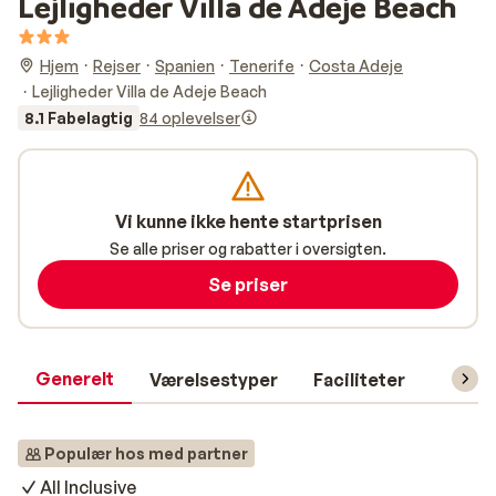
Lejligheder Villa de Adeje Beach
Hjem
Rejser
Spanien
Tenerife
Costa Adeje
Lejligheder Villa de Adeje Beach
8.1 Fabelagtig
84 oplevelser
Vi kunne ikke hente startprisen
Se alle priser og rabatter i oversigten.
Se priser
Generelt
Værelsestyper
Faciliteter
Prakti
Populær hos med partner
All Inclusive