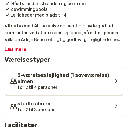
Gåafstand til stranden og centrum
2 swimmingpools
Lejligheder med plads til 4
Vil du bo med All Inclusive og samtidig nyde godt af
komforten ved at bo i egen lejlighed, så er Lejligheder
Villa de Adeje Beach et rigtig godt valg. Lejlighederne
ligger i gåafstand fra Costa Adejes dejlige sandstrand
Læs mere
og byens centrum. Du kan således frit vælge, om du vil
Værelsestyper
tilbringe en afslappende dag ved stranden, slentre en
tur i byen og se på forretninger, eller om du vil blive på
hotellet og nyde dagen ved kanten af en af de to
2-værelses lejlighed (1 soveværelse)
swimmingpools. Hotellets underholdningsteam sørger
almen
for 2 til 4 personer
for underholdende aktiviteter for både børn og
voksne, og vil du være aktiv i løbet af ferien, findes her
både fitnessfaciliteter og en squashbane. Her er også
studio almen
mulighed for at leje en cykel, hvis du vil ud og udforske
for 2 til 3 personer
området. Villa de Adeje Beach består af 120 enkelt
møblerede lejligheder, som kan rumme op til 4
Faciliteter