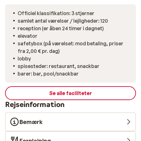
personer. Lejlighederne er indrettet med tekøkken
samt møbleret balkon eller terrasse. På Villa de Adeje
Officiel klassifikation: 3 stjerner
Beach serveres måltiderne i hotellets
samlet antal værelser / lejligheder: 120
buffetrestaurant, og i løbet af dagen har du adgang til
reception (er åben 24 timer i døgnet)
både snacks og drikkevarer. Lejligheder Villa de Adeje
elevator
Beach anbefales til både voksne og børnefamilier, som
safetybox (på værelset: mod betaling, priser
vil bo i egen lejlighed med All Inclusive, når ferien går til
fra 2,00 € pr. dag)
Tenerife.
lobby
spisesteder: restaurant, snackbar
barer: bar, pool/snackbar
Se alle faciliteter
Rejseinformation
Bemærk
Forplejning