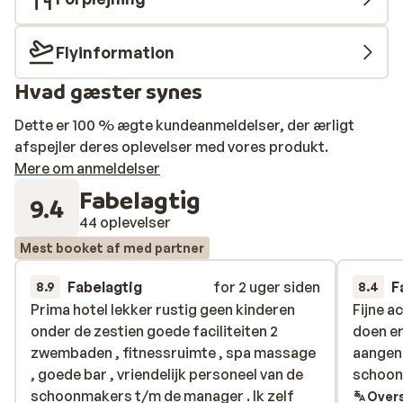
Flyinformation
Hvad gæster synes
Dette er 100 % ægte kundeanmeldelser, der ærligt
afspejler deres oplevelser med vores produkt.
Mere om anmeldelser
Fabelagtig
9.4
44 oplevelser
Mest booket af med partner
Fabelagtig
for 2 uger siden
F
8.9
8.4
Prima hotel lekker rustig geen kinderen
Prima hotel lekker rustig geen kinderen
Fijne a
Fijne a
onder de zestien goede faciliteiten 2
onder de zestien goede faciliteiten 2
doen er
doen er
zwembaden , fitnessruimte , spa massage
zwembaden , fitnessruimte , spa massage
aangen
aangen
, goede bar , vriendelijk personeel van de
, goede bar , vriendelijk personeel van de
schoon
schoon
schoonmakers t/m de manager . Ik zelf
schoonmakers t/m de manager . Ik zelf
Overs