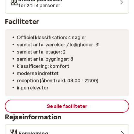
restauranter. Bor du i lejlighed er der mulighed for at
for 2 til 4 personer
tilberede lette retter. Vi anbefaler Lejlighedshotel
Seascape Luxury Residence til alle, som ønsker at
Faciliteter
tilbringe sin ferie i en lille perle, midt i centrum og i
gåafstand til stranden.
Officiel klassifikation: 4 nøgler
samlet antal værelser / lejligheder: 31
samlet antal etager: 2
samlet antal bygninger: 8
klassificering: komfort
moderne indrettet
reception (åben fra kl. 08:00 - 22:00)
ingen elevator
Se alle faciliteter
Rejseinformation
Forplejning