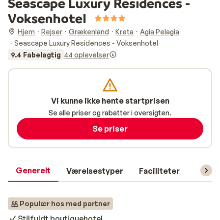
Seascape Luxury Residences -
Voksenhotel
Hjem
Rejser
Grækenland
Kreta
Agia Pelagia
Seascape Luxury Residences - Voksenhotel
9.4 Fabelagtig
44 oplevelser
Vi kunne ikke hente startprisen
Se alle priser og rabatter i oversigten.
Se priser
Generelt
Værelsestyper
Faciliteter
Prakti
Populær hos med partner
Stilfuldt boutiquehotel