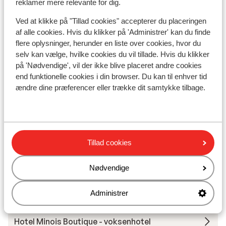
Adskilt fra stranden af strandpromenaden
reklamer mere relevante for dig.
Afstand til stranden ca. 100 meter (stenstrand,
Ved at klikke på "Tillad cookies" accepterer du placeringen
liggestole (mod betaling) , parasol (mod betaling) )
af alle cookies. Hvis du klikker på 'Administrer' kan du finde
I centrum
flere oplysninger, herunder en liste over cookies, hvor du
Afstand til bargaden ca. 100 meter
selv kan vælge, hvilke cookies du vil tillade. Hvis du klikker
Afstand til lufthavn ca. 25 kilometer
på 'Nødvendige', vil der ikke blive placeret andre cookies
Afstand til busstoppested ca. 400 meter
end funktionelle cookies i din browser. Du kan til enhver tid
Afstand til pengeautomat ca. 100 meter
ændre dine præferencer eller trække dit samtykke tilbage.
Afstand til nærmeste butikker ca. 100 meter
Afstand til nærmeste kiosk ca. 250 meter
Nærmeste restaurant ca. 125 meter
Rolig beliggenhed
Tillad cookies
Andre overnatningssteder i Kreta
Nødvendige
Lejligheder Elounda Colour
Administrer
Hotel Minois Boutique - voksenhotel