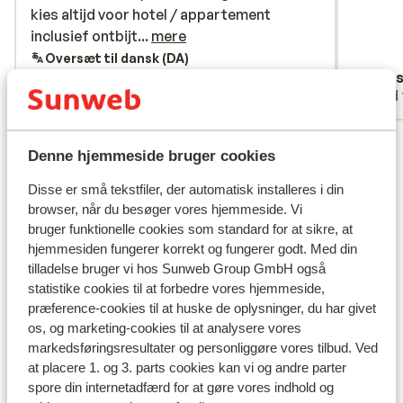
kies altijd voor hotel / appartement
kies altijd voor hotel / appartement
inclusief ontbijt ( prijs wat hoger maken
inclusief ontbijt...
mere
voor inclusief ontbijt ) vindt ik heel prettig
Oversæt til dansk (DA)
Peter
Han
altijd ondanks dat je midden in het kleine
Med partner
Med 
centrum zat wat ook perfect is . Strand is
klein dat is jammer zeker dat alles al vol lag
Se alle 44 anmeldelser
( handdoeken leggen voor negen uur S
Denne hjemmeside bruger cookies
ochtend.
Lokation
Disse er små tekstfiler, der automatisk installeres i din
browser, når du besøger vores hjemmeside. Vi
bruger funktionelle cookies som standard for at sikre, at
hjemmesiden fungerer korrekt og fungerer godt. Med din
tilladelse bruger vi hos Sunweb Group GmbH også
Se på kort
statistike cookies til at forbedre vores hjemmeside,
præference-cookies til at huske de oplysninger, du har givet
os, og marketing-cookies til at analysere vores
markedsføringsresultater og personliggøre vores tilbud. Ved
at placere 1. og 3. parts cookies kan vi og andre parter
I området
spore din internetadfærd for at gøre vores indhold og