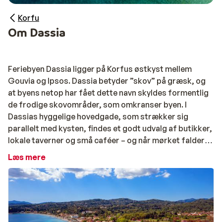
Korfu
Om Dassia
Feriebyen Dassia ligger på Korfus østkyst mellem
Gouvia og Ipsos. Dassia betyder ”skov” på græsk, og
at byens netop har fået dette navn skyldes formentlig
de frodige skovområder, som omkranser byen. I
Dassias hyggelige hovedgade, som strækker sig
parallelt med kysten, findes et godt udvalg af butikker,
lokale taverner og små caféer – og når mørket falder
på, kan du nyde sommernatten på en af byens
Læs mere
hyggelige barer. Dassia er en by, hvor både
børnefamilier, unge og ældre vil nyde ferien. Her er en
dejlig atmosfære, som dels kan tilskrives den
imødekommende græske kultur og dels de
charmerende rammer med bygninger, som stammer