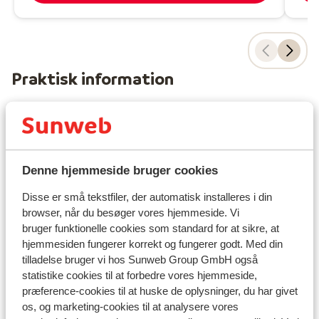
Praktisk information
Hovedstad:
Hovedstaden er Athen.
Tid:
Denne hjemmeside bruger cookies
Grækenland er 1 time foran Danmark.
Disse er små tekstfiler, der automatisk installeres i din
browser, når du besøger vores hjemmeside. Vi
Sprog:
bruger funktionelle cookies som standard for at sikre, at
Det officielle sprog er græsk. Men man kan sagtens
hjemmesiden fungerer korrekt og fungerer godt. Med din
klare sig på engelsk (og delvist på tysk).
tilladelse bruger vi hos Sunweb Group GmbH også
statistike cookies til at forbedre vores hjemmeside,
Penge:
præference-cookies til at huske de oplysninger, du har givet
Den officielle møntenhed er euro.
os, og marketing-cookies til at analysere vores