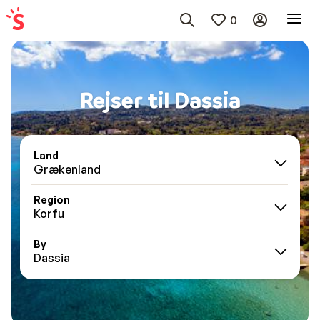
0
Rejser til Dassia
Land
Grækenland
Region
Korfu
By
Dassia