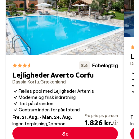
Le
Das
Fabelagtig
8.6
S
Lejligheder Averto Corfu
N
Dassia
Korfu
Grækenland
L
Fælles pool med Lejligheder Artemis
G
Moderne og frisk indretning
Tæt på stranden
Centrum inden for gåafstand
Fra pris pr. person
Fre. 21. Aug. - Man. 24. Aug.
Tir.
1.826 kr.
Ingen forplejning
2
person
Inge
Se