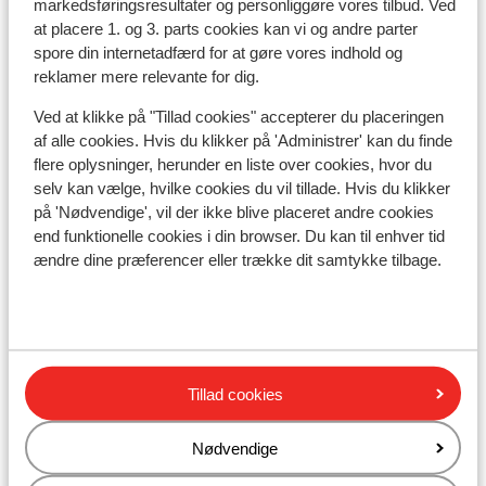
markedsføringsresultater og personliggøre vores tilbud. Ved
Drikkepenge:
at placere 1. og 3. parts cookies kan vi og andre parter
Det er normalt at give ca. 10% i drikkepenge på de
spore din internetadfærd for at gøre vores indhold og
græske barer og restauranter.
reklamer mere relevante for dig.
Ved at klikke på "Tillad cookies" accepterer du placeringen
Strøm:
af alle cookies. Hvis du klikker på 'Administrer' kan du finde
Strømforsyningen er ligesom i Danmark 220 volt.
flere oplysninger, herunder en liste over cookies, hvor du
selv kan vælge, hvilke cookies du vil tillade. Hvis du klikker
Vand:
på 'Nødvendige', vil der ikke blive placeret andre cookies
Det er ikke tilrådeligt at drikke vand fra hanen.
end funktionelle cookies i din browser. Du kan til enhver tid
ændre dine præferencer eller trække dit samtykke tilbage.
Mad:
Typiske græske retter er Souvlaki, Tzatziki og
Mousaka.
Mobiltelefon:
Tillad cookies
Din danske mobiltelefon virker også i Grækenland.
Nødvendige
Rejsedokumenter:
Du skal være i besiddelse af et gyldigt pas.