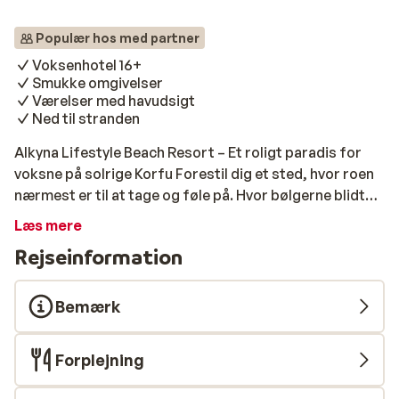
Populær hos med partner
Voksenhotel 16+
Smukke omgivelser
Værelser med havudsigt
Ned til stranden
Alkyna Lifestyle Beach Resort – Et roligt paradis for
voksne på solrige Korfu Forestil dig et sted, hvor roen
nærmest er til at tage og føle på. Hvor bølgerne blidt
rammer stranden, og solen danser over den vestlige
Læs mere
kyst af Korfu. Alkyna Lifestyle Beach Resort er netop
Rejseinformation
sådan et sted – et nyrenoveret adults only-resort (16+),
perfekt til dig, der længes efter afslapning og komfort
i smukke omgivelser. Fra resortet har du direkte
Bemærk
adgang til stranden via trappetrin, og med hele to
swimmingpools og all inclusive er alt klar til, at du kan
Forplejning
læne dig tilbage og bare nyde livet. Indretningen er lys
og luftig med naturlige materialer og rolige farver.