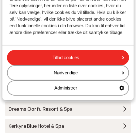
flere oplysninger, herunder en liste over cookies, hvor du
selv kan vælge, hvilke cookies du vil tillade. Hvis du klikker
Hotel Atlantica Grand Mediterraneo -
på 'Nødvendige', vil der ikke blive placeret andre cookies
voksenhotel
end funktionelle cookies i din browser. Du kan til enhver tid
ændre dine præferencer eller trække dit samtykke tilbage.
Delfinia Hotel
Aeolos Beach Resort
Tillad cookies
Nødvendige
Lejlighedshotel Acharavi Beach
Administrer
Angsana Corfu
Dreams Corfu Resort & Spa
Kerkyra Blue Hotel & Spa