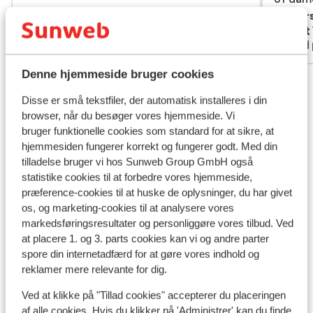
doorsch
Overs
Anonym
Bart
zwemba
Med familie
Med 
Denne hjemmeside bruger cookies
Se alle 8 anmeldelser
Disse er små tekstfiler, der automatisk installeres i din
browser, når du besøger vores hjemmeside. Vi
Andre overnatningssteder i Korfu
bruger funktionelle cookies som standard for at sikre, at
hjemmesiden fungerer korrekt og fungerer godt. Med din
The Olivar Suites
tilladelse bruger vi hos Sunweb Group GmbH også
statistike cookies til at forbedre vores hjemmeside,
præference-cookies til at huske de oplysninger, du har givet
Rossis Beach Hotel
os, og marketing-cookies til at analysere vores
markedsføringsresultater og personliggøre vores tilbud. Ved
Lejligheder Dionisos
at placere 1. og 3. parts cookies kan vi og andre parter
spore din internetadfærd for at gøre vores indhold og
reklamer mere relevante for dig.
Lejligheder Ippocrates
Ved at klikke på "Tillad cookies" accepterer du placeringen
af alle cookies. Hvis du klikker på 'Administrer' kan du finde
Ikos Dassia