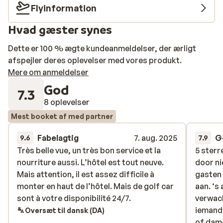
Værelserne er indbydende og komfortable med
Flyinformation
rummelige badeværelser samt altan eller terrasse –
Hvad gæster synes
mange med udsigt til enten haven eller det glitrende
hav. Vil du gerne bare dase ved poolen med en god bog,
Dette er 100 % ægte kundeanmeldelser, der ærligt
eller frister det med lidt selvforkælelse i
afspejler deres oplevelser med vores produkt.
wellnesscentret? Du bestemmer. Her er både sauna og
Mere om anmeldelser
massage, og for dig der gerne vil være aktiv, er der
God
fitness og pilates på programmet. Og når sulten
7.3
melder sig, står det lækre all inclusive-bord klar.
8 oplevelser
Mest booket af med partner
Fabelagtig
7. aug. 2025
G
9.6
7.9
Très belle vue, un très bon service et la
Très belle vue, un très bon service et la
5 ster
5 ster
nourriture aussi. L’hôtel est tout neuve.
nourriture aussi. L’hôtel est tout neuve.
door ni
door ni
Mais attention, il est assez difficile à
Mais attention, il est assez difficile à
gasten
gasten
monter en haut de l’hôtel. Mais de golf car
monter en haut de l’hôtel. Mais de golf car
aan. ‘s
aan. ‘s
sont à votre disponibilité 24/7.
sont à votre disponibilité 24/7.
verwach
verwach
iemand 
iemand 
Oversæt til dansk (DA)
of dame
of dame