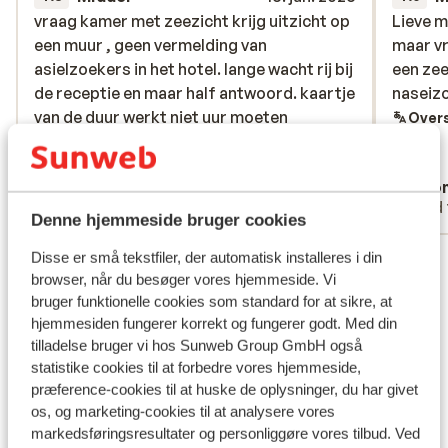
vraag kamer met zeezicht krijg uitzicht op
vraag kamer met zeezicht krijg uitzicht op
Lieve m
Lieve m
een muur , geen vermelding van
een muur , geen vermelding van
maar vr
maar vr
asielzoekers in het hotel. lange wacht rij bij
asielzoekers in het hotel. lange wacht rij bij
een zee
een zee
de receptie en maar half antwoord. kaartje
de receptie en maar half antwoord. kaartje
naseiz
naseiz
van de duur werkt niet uur moeten
van de duur werkt niet uur moeten
Overs
wachten.
wachten.
Oversæt til dansk (DA)
Anonym
Ano
Med partner
Med 
Denne hjemmeside bruger cookies
Se alle 6 anmeldelser
Disse er små tekstfiler, der automatisk installeres i din
browser, når du besøger vores hjemmeside. Vi
Lokation
bruger funktionelle cookies som standard for at sikre, at
hjemmesiden fungerer korrekt og fungerer godt. Med din
tilladelse bruger vi hos Sunweb Group GmbH også
statistike cookies til at forbedre vores hjemmeside,
præference-cookies til at huske de oplysninger, du har givet
Se på kort
os, og marketing-cookies til at analysere vores
markedsføringsresultater og personliggøre vores tilbud. Ved