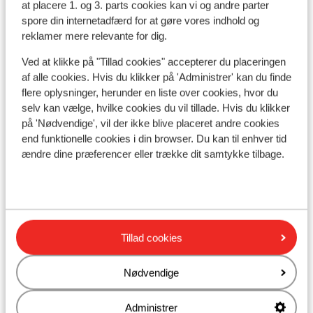
at placere 1. og 3. parts cookies kan vi og andre parter
spore din internetadfærd for at gøre vores indhold og
reklamer mere relevante for dig.
I området
Ved at klikke på "Tillad cookies" accepterer du placeringen
Afstand til stranden ca. 100 meter (sandstrand)
af alle cookies. Hvis du klikker på 'Administrer' kan du finde
Afstand til centrum: ca. 350 meter
flere oplysninger, herunder en liste over cookies, hvor du
Afstand til lufthavn Girona: ca. 45 kilometer:
selv kan vælge, hvilke cookies du vil tillade. Hvis du klikker
Barcelona: ca. 75,0 kilometer
på 'Nødvendige', vil der ikke blive placeret andre cookies
Afstand til togstation ca. 800 meter
end funktionelle cookies i din browser. Du kan til enhver tid
ændre dine præferencer eller trække dit samtykke tilbage.
Afstand til busstoppested ca. 100 meter
Afstand til pengeautomat ca. 200 meter
Afstand til nærmeste butikker ca. 100 meter
Afstand til nærmeste kiosk ca. 100 meter
Nærmeste restaurant ca. 50 meter
Tillad cookies
Nærmeste apotek ca. 100 meter
Nødvendige
Andre overnatningssteder i Costa
Brava
Administrer