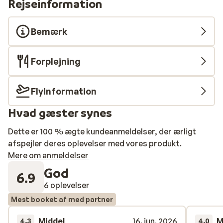
Rejseinformation
Bemærk
Forplejning
Flyinformation
Hvad gæster synes
Dette er 100 % ægte kundeanmeldelser, der ærligt
afspejler deres oplevelser med vores produkt.
Mere om anmeldelser
God
6.9
6 oplevelser
Mest booket af med partner
Middel
16. jun. 2026
M
4.3
4.0