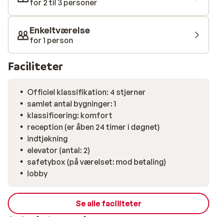
for 2 til 3 personer
centralt og tæt ved stranden, når ferien går til Calella.
Enkeltværelse
for 1 person
Faciliteter
Officiel klassifikation: 4 stjerner
samlet antal bygninger: 1
klassificering: komfort
reception (er åben 24 timer i døgnet)
indtjekning
elevator (antal: 2)
safetybox (på værelset: mod betaling)
lobby
Se alle faciliteter