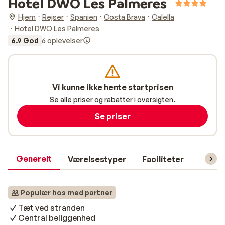
Hotel DWO Les Palmeres
Hjem
Rejser
Spanien
Costa Brava
Calella
Hotel DWO Les Palmeres
6.9 God
6 oplevelser
Vi kunne ikke hente startprisen
Se alle priser og rabatter i oversigten.
Se priser
Generelt
Værelsestyper
Faciliteter
Prakti
Populær hos med partner
Tæt ved stranden
Central beliggenhed