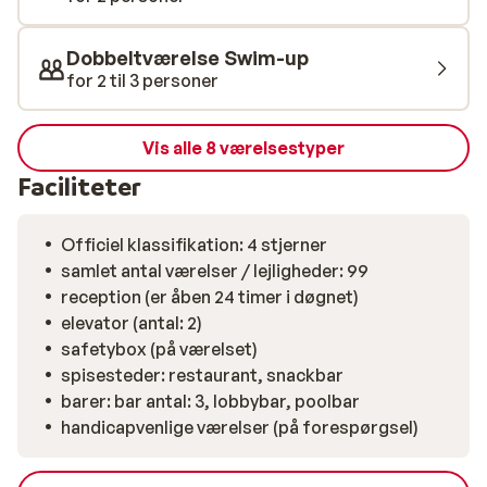
Og med hotellets centrale beliggenhed er du hurtigt
nede ved stranden, hvor gratis liggestole venter. Har du
Dobbeltværelse Swim-up
lyst til lidt kultur? Hop på en dolmuş til det
for 2 til 3 personer
charmerende, historiske centrum af Side med smalle
gader, små butikker og imponerende ruiner. En skøn
kombination af sol, afslapning og oplevelser.
Vis alle 8 værelsestyper
Faciliteter
Officiel klassifikation: 4 stjerner
samlet antal værelser / lejligheder: 99
reception (er åben 24 timer i døgnet)
elevator (antal: 2)
safetybox (på værelset)
spisesteder: restaurant, snackbar
barer: bar antal: 3, lobbybar, poolbar
handicapvenlige værelser (på forespørgsel)