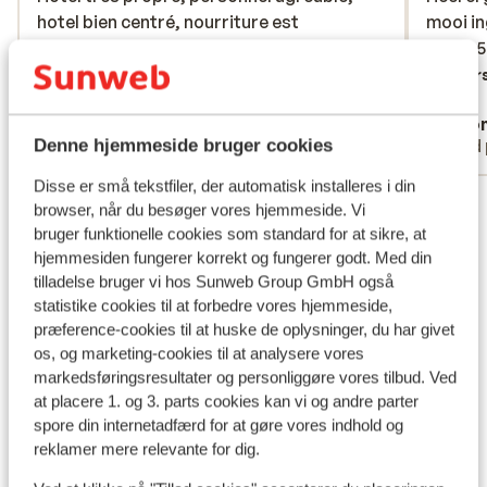
hotel bien centré, nourriture est
hotel bien centré, nourriture est
mooi in
mooi in
diversifiée et très bonnes, hôtel très
diversifiée et très bonnes, hôtel très
ik een 
ik een 
calme. Franchement hôtel haut de gamme
calme. Franchement hôtel haut de gamme
Overs
Oversæt til dansk (DA)
Castiau S.
Ano
Med familie
Med 
Denne hjemmeside bruger cookies
Disse er små tekstfiler, der automatisk installeres i din
Se alle 29 anmeldelser
browser, når du besøger vores hjemmeside. Vi
Lokation
bruger funktionelle cookies som standard for at sikre, at
hjemmesiden fungerer korrekt og fungerer godt. Med din
tilladelse bruger vi hos Sunweb Group GmbH også
statistike cookies til at forbedre vores hjemmeside,
præference-cookies til at huske de oplysninger, du har givet
os, og marketing-cookies til at analysere vores
Se på kort
markedsføringsresultater og personliggøre vores tilbud. Ved
at placere 1. og 3. parts cookies kan vi og andre parter
spore din internetadfærd for at gøre vores indhold og
reklamer mere relevante for dig.