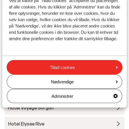
Ved at klikke på "Tillad cookies" accepterer du placeringen
I området
af alle cookies. Hvis du klikker på 'Administrer' kan du finde
Afstand til stranden ca. 250 meter (sandstrand,
flere oplysninger, herunder en liste over cookies, hvor du
liggestole (gratis) )
selv kan vælge, hvilke cookies du vil tillade. Hvis du klikker
I centrum
på 'Nødvendige', vil der ikke blive placeret andre cookies
Afstand til bargaden ca. 250 meter
end funktionelle cookies i din browser. Du kan til enhver tid
Afstand til nærmeste butikker ca. 250 meter
ændre dine præferencer eller trække dit samtykke tilbage.
Nærmeste restaurant ca. 250 meter
Dolmus ( til centrum af mod betaling)
Tillad cookies
Andre overnatningssteder i Tyrkiets
sydkyst
Nødvendige
Mardan Palace
Administrer
Hotel Voyage Sorgun
Hotel Elysee Rive