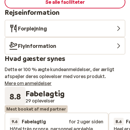
Se alle faciliteter
Rejseinformation
Forplejning
Flyinformation
Hvad gæster synes
Dette er 100 % ægte kundeanmeldelser, der ærligt
afspejler deres oplevelser med vores produkt.
Mere om anmeldelser
Fabelagtig
8.8
29 oplevelser
Mest booket af med partner
Fabelagtig
for 2 uger siden
F
9.6
8.6
Hôtel très propre, personnel agréable,
Hôtel très propre, personnel agréable,
Heel er
Heel er