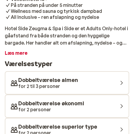
På stranden på under 5 minutter
Wellness med sauna og tyrkisk dampbad
All Inclusive – ren afslapning og nydelse
Hotel Side Zeugma & Spa i Side er et Adults Only-hotel i
gåafstand fra både stranden og den hyggelige
bargade. Her handler alt om afslapning, nydelse – og
ikke skulle noget som helst. All Inclusive betyder her
Læs mere
ægte bekvemmelighed, med god mad, skønne
Værelsestyper
faciliteter og en fredelig atmosfære. Hotellets stil er
moderne og indbydende, med lyse farver, bløde
tekstiler og et stilrent interiør. Værelserne er
Dobbeltværelse almen
komfortabelt indrettet – og nogle har balkon med
for 2 til 3 personer
udsigt til haven eller poolen. Alt er skabt med tanke på
ro og velvære. Vil du forkæle dig selv, kan du besøge
Dobbeltværelse økonomi
wellnessområdet med sauna, tyrkisk dampbad og
for 2 personer
veludstyret fitnessrum. Mod betaling kan du også nyde
massage, hamam-behandlinger, frisør og
Dobbeltværelse superior type
skønhedssalon – perfekt til lidt ekstra luksus på ferien.
for 2 personer