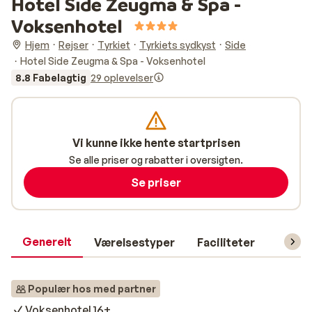
Hotel Side Zeugma & Spa -
Voksenhotel
Hjem
Rejser
Tyrkiet
Tyrkiets sydkyst
Side
Hotel Side Zeugma & Spa - Voksenhotel
8.8 Fabelagtig
29 oplevelser
Vi kunne ikke hente startprisen
Se alle priser og rabatter i oversigten.
Se priser
Generelt
Værelsestyper
Faciliteter
Prakti
Populær hos med partner
Voksenhotel 16+