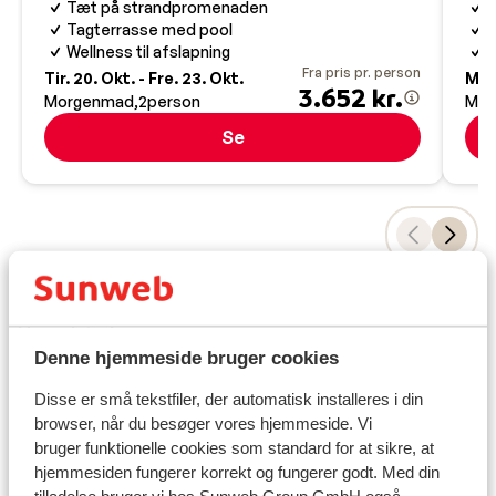
Tæt på strandpromenaden
L
Tagterrasse med pool
M
Wellness til afslapning
I
Fra pris pr. person
Tir. 20. Okt. - Fre. 23. Okt.
Man.
3.652 kr.
Morgenmad
2
person
Mor
Se
Praktisk information
Hovedstad:
Denne hjemmeside bruger cookies
Hovedstaden er Madrid.
Disse er små tekstfiler, der automatisk installeres i din
Tid:
browser, når du besøger vores hjemmeside. Vi
Spanien har ingen tidsforskel med Danmark, undtagen
bruger funktionelle cookies som standard for at sikre, at
på de Kanariske Øer, der er de 1 time foran.
hjemmesiden fungerer korrekt og fungerer godt. Med din