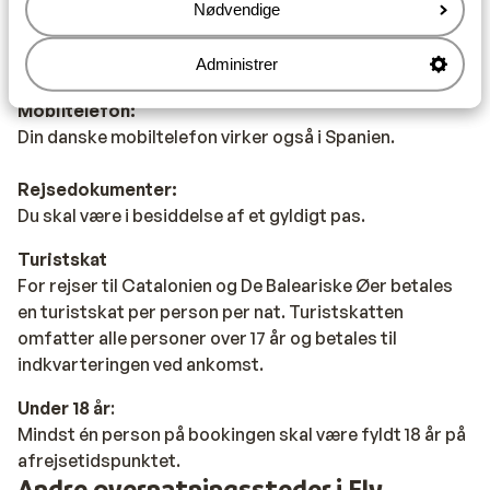
Mad:
Nødvendige
Typiske spanske retter er tapas (små snacks) og paella
(ris med skalddyr).
Administrer
Mobiltelefon:
Din danske mobiltelefon virker også i Spanien.
Rejsedokumenter:
Du skal være i besiddelse af et gyldigt pas.
Turistskat
For rejser til Catalonien og De Baleariske Øer betales
en turistskat per person per nat. Turistskatten
omfatter alle personer over 17 år og betales til
indkvarteringen ved ankomst.
Under 18 år
:
Mindst én person på bookingen skal være fyldt 18 år på
afrejsetidspunktet.
Andre overnatningssteder i Fly