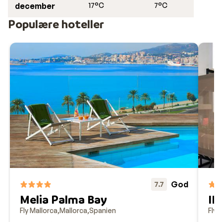
december
17°C
7°C
Populære hoteller
God
7.7
Melia Palma Bay
IN
Fly Mallorca
Mallorca
Spanien
Fly 