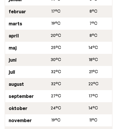
februar
17°C
8°C
marts
19°C
7°C
april
20°C
8°C
maj
25°C
14°C
juni
30°C
18°C
juli
32°C
21°C
august
32°C
22°C
september
27°C
17°C
oktober
24°C
14°C
november
19°C
11°C