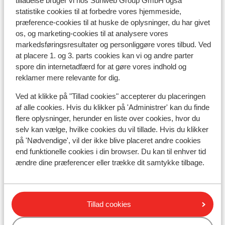
tilladelse bruger vi hos Sunweb Group GmbH også
Sprog:
statistike cookies til at forbedre vores hjemmeside,
Det officielle sprog er spansk.
præference-cookies til at huske de oplysninger, du har givet
os, og marketing-cookies til at analysere vores
markedsføringsresultater og personliggøre vores tilbud. Ved
Penge:
at placere 1. og 3. parts cookies kan vi og andre parter
Den officielle møntenhed er euroen.
spore din internetadfærd for at gøre vores indhold og
reklamer mere relevante for dig.
Drikkepenge:
Det er normalt at give ca. 10% i drikkepenge på de
Ved at klikke på "Tillad cookies" accepterer du placeringen
spanske barer og restauranter.
af alle cookies. Hvis du klikker på 'Administrer' kan du finde
flere oplysninger, herunder en liste over cookies, hvor du
selv kan vælge, hvilke cookies du vil tillade. Hvis du klikker
Strøm:
på 'Nødvendige', vil der ikke blive placeret andre cookies
Strømforsyningen er ligesom i Danmark 220 volt.
end funktionelle cookies i din browser. Du kan til enhver tid
Stikkontaktet kan dog godt have en anden form. I det
ændre dine præferencer eller trække dit samtykke tilbage.
tilfælde kan du købe et mellemled i supermarkedet.
Vand:
Det er ikke tilrådeligt at drikke vand fra hanen.
Tillad cookies