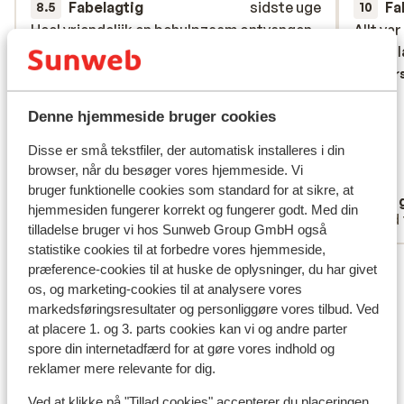
Fabelagtig
sidste uge
Fa
8.5
10
Heel vriendelijk en behulpzaam ontvangen.
Heel vriendelijk en behulpzaam ontvangen.
Allt va
Allt va
Heel ruime en propere kamer.
Heel ruime en propere kamer.
solstol
solstol
Familiekamer is opgedeeld in twee delen.
Familiekamer is opgedeeld in twee delen.
Overs
Alles was aanwezig. Eten is uitstekend.
Alles was aanwezig. Eten is uitstekend.
Heel lekker en gevarieerd. Heel lekker
Heel lekker en gevarieerd. Heel lekker
Denne hjemmeside bruger cookies
grieks eten. A la carte restaurant is zeker
grieks eten. A la carte restaurant is zeker
Disse er små tekstfiler, der automatisk installeres i din
een aanrader. Personeel is heel vriendelijk
een aanrader. Person...
mere
browser, når du besøger vores hjemmeside. Vi
en doen alles met een lag. Hotel ligt in het
Oversæt til dansk (DA)
bruger funktionelle cookies som standard for at sikre, at
Thomas
Det 
centrum van Protaras waar het wel wat
hjemmesiden fungerer korrekt og fungerer godt. Med din
Med familie
Med 
druk is. De stranden zijn overvol maar er
tilladelse bruger vi hos Sunweb Group GmbH også
zijn hele mooie en rustige plaatsen in de
statistike cookies til at forbedre vores hjemmeside,
Se alle 42 anmeldelser
baaien langs de kust. Zeker een aanrader.
præference-cookies til at huske de oplysninger, du har givet
Helaas niemand van Sunweb gezien om wat
os, og marketing-cookies til at analysere vores
Lokation
markedsføringsresultater og personliggøre vores tilbud. Ved
info te krijgen. Geen berichtjes met het uur
at placere 1. og 3. parts cookies kan vi og andre parter
van pick up bik terugkeer. Zelf alles
spore din internetadfærd for at gøre vores indhold og
moeten uitzoeken. Dat is jammer.
reklamer mere relevante for dig.
Se på kort
Ved at klikke på "Tillad cookies" accepterer du placeringen