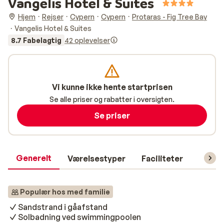
Vangelis Hotel & Suites
Hjem
Rejser
Cypern
Cypern
Protaras - Fig Tree Bay
Vangelis Hotel & Suites
8.7 Fabelagtig
42 oplevelser
Vi kunne ikke hente startprisen
Se alle priser og rabatter i oversigten.
Se priser
Generelt
Værelsestyper
Faciliteter
Prakti
Populær hos med familie
Sandstrand i gåafstand
Solbadning ved swimmingpoolen