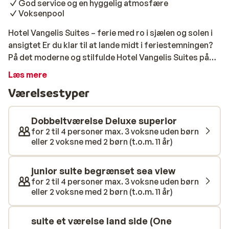
God service og en hyggelig atmosfære
Voksenpool
Hotel Vangelis Suites – ferie med ro i sjælen og solen i
ansigtet Er du klar til at lande midt i feriestemningen?
På det moderne og stilfulde Hotel Vangelis Suites på
solrige Cypern kommer afslapningen helt naturligt. Her
Læs mere
kan du dase ved poolen, tage en forfriskende dukkert
Værelsestyper
og nyde en drink eller snack i skyggen – eller lade solen
kysse kinderne, mens du tager en lur i din liggestol. Har
du brug for ekstra ro, er der også en separat pool kun
Dobbeltværelse Deluxe superior
for voksne over 18 år. Det er ferie, når det er bedst.
for 2 til 4 personer max. 3 voksne uden børn
eller 2 voksne med 2 børn (t.o.m. 11 år)
Hotellet ligger omgivet af smuk natur og en rolig
atmosfære, hvor du hurtigt glemmer hverdagen.
Værelserne er komfortable og udstyret med moderne
junior suite begrænset sea view
faciliteter, så du føler dig hjemme – bare bedre. Når
for 2 til 4 personer max. 3 voksne uden børn
eller 2 voksne med 2 børn (t.o.m. 11 år)
sulten melder sig, står hotellets restaurant klar med
både lokale lækkerier og internationale favoritter. Og
ja, alt er inkluderet, så du kan læne dig tilbage og nyde
suite et værelse land side (One