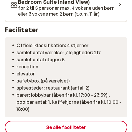
det hele uden bekymringer. Personalet sørger for, at du
Bedroom Suite Inland View)
føler dig godt tilpas fra første dag – med varme smil
for 2 til 5 personer max. 4 voksne uden børn
eller 3 voksne med 2 børn (t.o.m. 11 år)
og ægte gæstfrihed. Hotel Vangelis Suites er for dig,
der drømmer om fred og forkælelse under solen. Ses vi
på Cypern?
Faciliteter
Officiel klassifikation: 4 stjerner
samlet antal værelser / lejligheder: 217
samlet antal etager: 5
reception
elevator
safetybox (på værelset)
spisesteder: restaurant (antal: 2)
barer: lobbybar (åben fra kl. 17:00 - 23:59) ,
poolbar antal: 1, kaffehjørne (åben fra kl. 10:00 -
18:00)
Se alle faciliteter