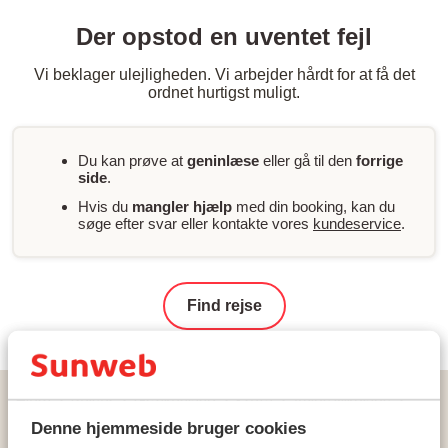
Der opstod en uventet fejl
Vi beklager ulejligheden. Vi arbejder hårdt for at få det
ordnet hurtigst muligt.
Du kan prøve at
geninlæse
eller gå til den
forrige
side
.
Hvis du
mangler hjælp
med din booking, kan du
søge efter svar eller kontakte vores
kundeservice
.
Find rejse
Hjem
Rejser
Grækenland
Kreta
Agios Nikolaos
Hotel Blue Marine Resort & Spa
Denne hjemmeside bruger cookies