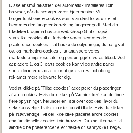
Disse er små tekstfiler, der automatisk installeres i din
browser, når du besøger vores hjemmeside. Vi
bruger funktionelle cookies som standard for at sikre, at
hjemmesiden fungerer korrekt og fungerer godt. Med din
Populære lande
tilladelse bruger vi hos Sunweb Group GmbH også
Tyrkiet
statistike cookies til at forbedre vores hjemmeside,
Grækenland
præference-cookies til at huske de oplysninger, du har givet
Egypten
os, og marketing-cookies til at analysere vores
Cypern
markedsføringsresultater og personliggøre vores tilbud. Ved
at placere 1. og 3. parts cookies kan vi og andre parter
spore din internetadfærd for at gøre vores indhold og
reklamer mere relevante for dig.
Populære regioner
Tyrkiets sydkyst
Ved at klikke på "Tillad cookies" accepterer du placeringen
af alle cookies. Hvis du klikker på 'Administrer' kan du finde
Kreta
flere oplysninger, herunder en liste over cookies, hvor du
Mallorca
selv kan vælge, hvilke cookies du vil tillade. Hvis du klikker
Madeira
på 'Nødvendige', vil der ikke blive placeret andre cookies
end funktionelle cookies i din browser. Du kan til enhver tid
ændre dine præferencer eller trække dit samtykke tilbage.
Populære byer