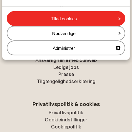
Alanya
Chania
Tillad cookies
Hurghada
Nødvendige
Om Sunweb
Administrer
Om Sunweb
Ansvarlig ferie med Sunweb
Ledige jobs
Presse
Tilgængelighedserklæring
Privatlivspolitik & cookies
Privatlivspolitik
Cookieindstillinger
Cookiepolitik