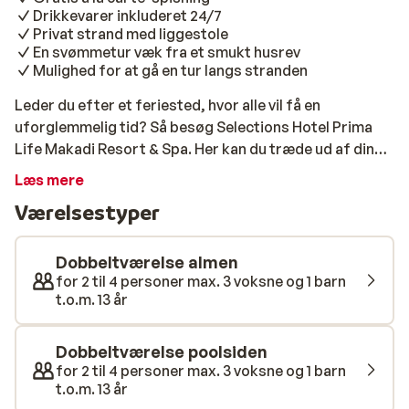
Drikkevarer inkluderet 24/7
Privat strand med liggestole
En svømmetur væk fra et smukt husrev
Mulighed for at gå en tur langs stranden
Leder du efter et feriested, hvor alle vil få en
uforglemmelig tid? Så besøg Selections Hotel Prima
Life Makadi Resort & Spa. Her kan du træde ud af din
komfortzone med storslåede aktiviteter, og stranden
Læs mere
ligger bogstaveligt talt for dine fødder. Det særligt
Værelsestyper
dejlige ved dette hotel er, at man kan gå kilometerlange
ture langs stranden, hvilket ikke er muligt på alle
hoteller i Egypten, men det er det på det smukke
Dobbeltværelse almen
Makadi Bay; oplagt til en aftengåtur eller en løbetur
for 2 til 4 personer max. 3 voksne og 1 barn
t.o.m. 13 år
tidligt om morgenen, for eksempel. Prima Life Makadi
Resort & Spa er ikke et standardhotel, men et skønt
sted med atmosfære som en lille feriepark og
Dobbeltværelse poolsiden
fremragende værdi for pengene. De farverige værelser
for 2 til 4 personer max. 3 voksne og 1 barn
t.o.m. 13 år
er rummelige og komfortable, buffeterne er