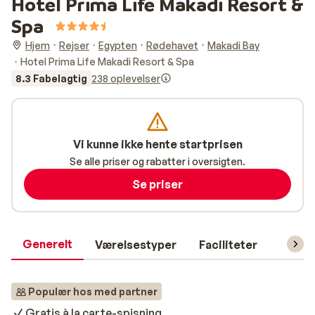
Hotel Prima Life Makadi Resort &
Spa
Hjem
Rejser
Egypten
Rødehavet
Makadi Bay
Hotel Prima Life Makadi Resort & Spa
8.3 Fabelagtig
238 oplevelser
Vi kunne ikke hente startprisen
Se alle priser og rabatter i oversigten.
Se priser
Generelt
Værelsestyper
Faciliteter
Prakti
Populær hos med partner
Gratis à la carte-spisning