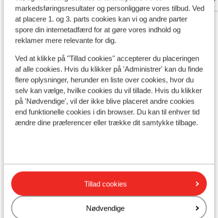
markedsføringsresultater og personliggøre vores tilbud. Ved
at placere 1. og 3. parts cookies kan vi og andre parter
Se alle 238 anmeldelser
spore din internetadfærd for at gøre vores indhold og
Lokation
reklamer mere relevante for dig.
Ved at klikke på "Tillad cookies" accepterer du placeringen
af alle cookies. Hvis du klikker på 'Administrer' kan du finde
flere oplysninger, herunder en liste over cookies, hvor du
selv kan vælge, hvilke cookies du vil tillade. Hvis du klikker
Se på kort
på 'Nødvendige', vil der ikke blive placeret andre cookies
end funktionelle cookies i din browser. Du kan til enhver tid
ændre dine præferencer eller trække dit samtykke tilbage.
I området
Ved stranden
Afstand til centrum: makadi: ca. 5 kilometer,
Tillad cookies
hurghada: ca. 35 kilometer
Afstand til lufthavn ca. 25 kilometer
Nødvendige
Afstand til nærmeste kiosk ca. 15 kilometer