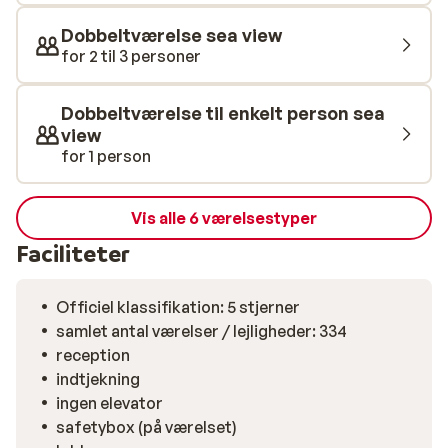
omfattende; alt er frisk tilberedt til dig, du kan spise
gratis i en af à la carte-restauranterne, og drikkevarer
Dobbeltværelse sea view
er inkluderede hele døgnet. Hotellet er især elsket for
for 2 til 3 personer
sin smukke beliggenhed ved havet med bonus i form af
en gylden privat sandstrand i en smuk bugt med nogle
Dobbeltværelse til enkelt person sea
fantastiske koralrev med de farverige fisk, der er så
view
velkendte i Egypten. Hvis du går fra stranden ud i havet
for 1 person
med dit snorkelsæt og stikker hovedet under vandet,
vil du se straks opleve den skønne undervands-verden.
Vis alle 6 værelsestyper
Ligesom stranden, er swimmingpoolen også et godt
sted at slappe af. Fine solsenge, parasoller og en
Faciliteter
poolbar med iskolde forfriskninger lige ved hånden.
Officiel klassifikation: 5 stjerner
samlet antal værelser / lejligheder: 334
reception
indtjekning
ingen elevator
safetybox (på værelset)