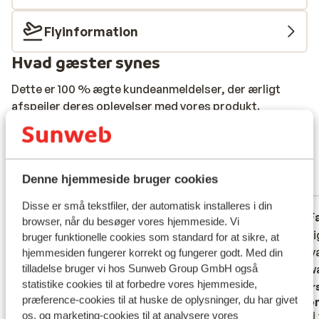
Flyinformation
Hvad gæster synes
Dette er 100 % ægte kundeanmeldelser, der ærligt
afspejler deres oplevelser med vores produkt.
Mere om anmeldelser
Fabelagtig
8.3
238 oplevelser
Denne hjemmeside bruger cookies
Mest booket af med partner
Disse er små tekstfiler, der automatisk installeres i din
God
for 2 uger siden
F
6.4
9.6
browser, når du besøger vores hjemmeside. Vi
Très peu voir pas de personne
Très peu voir pas de personne
Het eni
Het eni
bruger funktionelle cookies som standard for at sikre, at
francophone et fort éloigné du centre rien
francophone et fort éloigné du centre rien
ver is 
ver is 
hjemmesiden fungerer korrekt og fungerer godt. Med din
à faire en dehors
à faire en dehors
Alles w
Alles w
tilladelse bruger vi hos Sunweb Group GmbH også
statistike cookies til at forbedre vores hjemmeside,
Oversæt til dansk (DA)
Overs
præference-cookies til at huske de oplysninger, du har givet
Anonym
Ano
Med familie
Med 
os, og marketing-cookies til at analysere vores