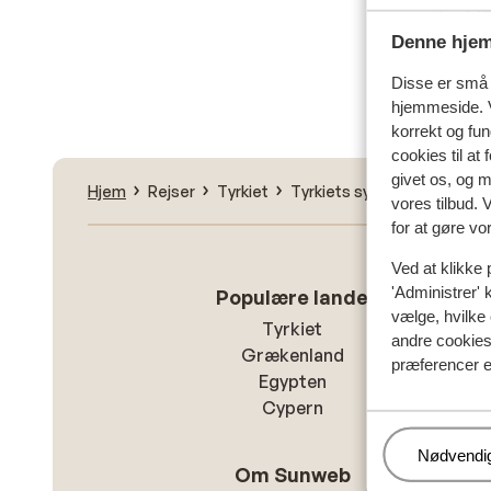
Fin
Denne hjem
Disse er små t
hjemmeside. V
korrekt og fu
cookies til at
givet os, og 
Hjem
Rejser
Tyrkiet
Tyrkiets sydkyst
Side
vores tilbud. 
for at gøre vo
Ved at klikke 
'Administrer' 
Populære lande
vælge, hvilke 
Tyrkiet
andre cookies 
Grækenland
præferencer e
Egypten
Cypern
Administr
Nødvendi
Om Sunweb