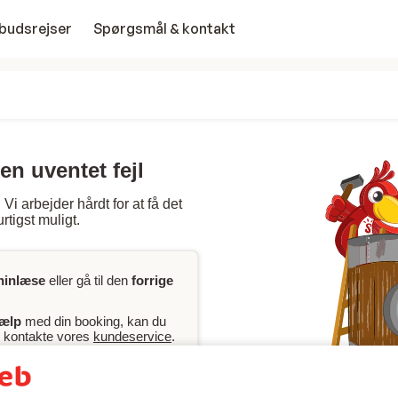
budsrejser
Spørgsmål & kontakt
en uventet fejl
Vi arbejder hårdt for at få det
rtigst muligt.
ninlæse
eller gå til den
forrige
jælp
med din booking, kan du
er kontakte vores
kundeservice
.