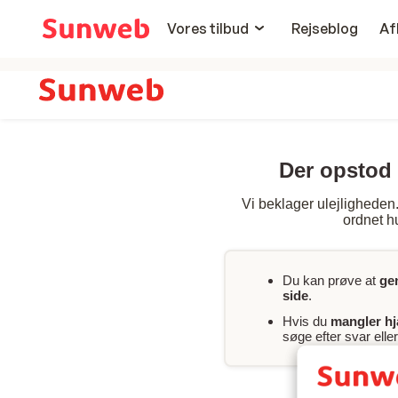
Vores tilbud
Rejseblog
Af
Der opstod 
Vi beklager ulejligheden. 
ordnet hu
Du kan prøve at
ge
side
.
Hvis du
mangler h
søge efter svar ell