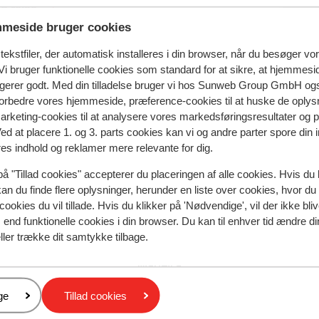
d rejse
meside bruger cookies
ekstfiler, der automatisk installeres i din browser, når du besøger vo
i bruger funktionelle cookies som standard for at sikre, at hjemmesi
ngerer godt. Med din tilladelse bruger vi hos Sunweb Group GmbH ogs
 forbedre vores hjemmeside, præference-cookies til at huske de oplys
marketing-cookies til at analysere vores markedsføringsresultater og 
Hotel Voyage Sorgun
Ved at placere 1. og 3. parts cookies kan vi og andre parter spore din
res indhold og reklamer mere relevante for dig.
på "Tillad cookies" accepterer du placeringen af alle cookies. Hvis du 
kan du finde flere oplysninger, herunder en liste over cookies, hvor du
Populære regioner
cookies du vil tillade. Hvis du klikker på 'Nødvendige', vil der ikke bli
Tyrkiets sydkyst
end funktionelle cookies i din browser. Du kan til enhver tid ændre d
Kreta
ller trække dit samtykke tilbage.
Mallorca
Madeira
er
ge
Tillad cookies
Privatlivspolitik & cookies