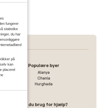
res
den fungerer
å statistike
ninger, du har
personliggøre
 internetadfærd
klikker på
 selv kan
Populære byer
ve placeret
Alanya
ine
Chania
Hurghada
Har du brug for hjælp?