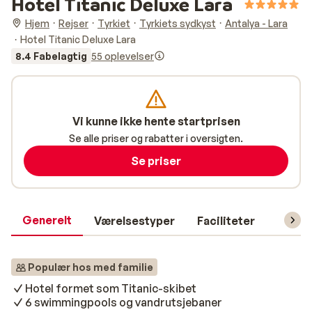
Hotel Titanic Deluxe Lara
Hjem
Rejser
Tyrkiet
Tyrkiets sydkyst
Antalya - Lara
Hotel Titanic Deluxe Lara
8.4 Fabelagtig
55 oplevelser
Vi kunne ikke hente startprisen
Se alle priser og rabatter i oversigten.
Se priser
Generelt
Værelsestyper
Faciliteter
Prakti
Populær hos med familie
Hotel formet som Titanic-skibet
6 swimmingpools og vandrutsjebaner