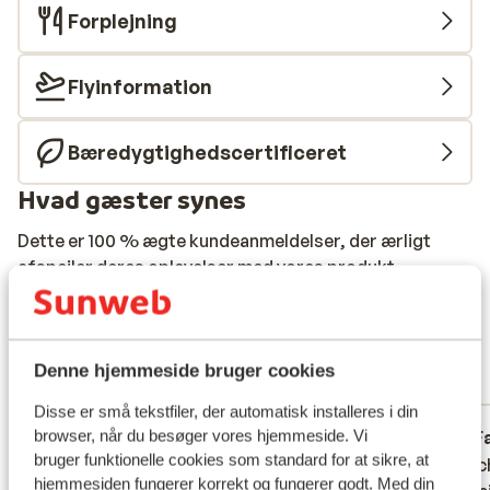
Forplejning
Flyinformation
Bæredygtighedscertificeret
Hvad gæster synes
Dette er 100 % ægte kundeanmeldelser, der ærligt
afspejler deres oplevelser med vores produkt.
Mere om anmeldelser
Fabelagtig
8.4
55 oplevelser
Denne hjemmeside bruger cookies
Mest booket af med familie
Disse er små tekstfiler, der automatisk installeres i din
browser, når du besøger vores hjemmeside. Vi
Fabelagtig
for 4 uger siden
F
8.5
9.6
bruger funktionelle cookies som standard for at sikre, at
Was een top hotel! Eten en drinken was
Was een top hotel! Eten en drinken was
Was ec
Was ec
hjemmesiden fungerer korrekt og fungerer godt. Med din