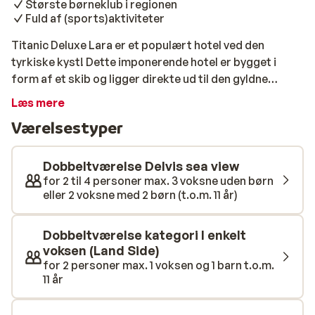
Største børneklub i regionen
Fuld af (sports)aktiviteter
Titanic Deluxe Lara er et populært hotel ved den
tyrkiske kyst! Dette imponerende hotel er bygget i
form af et skib og ligger direkte ud til den gyldne
sandstrand i Lara. Ved stranden findes en privat mole
Læs mere
med lækre cabanas, hvor du kan nyde din ferie i
Værelsestyper
ultimativ komfort. Antalya centrum ligger tæt på og er
nemt og hurtigt at komme til med en bybus, som
stopper i nærheden af hotellet. Tematikken er tydelig
Dobbeltværelse Delvis sea view
allerede i hotellets navn og form: det berømte skib
for 2 til 4 personer max. 3 voksne uden børn
eller 2 voksne med 2 børn (t.o.m. 11 år)
Titanic. Værelserne er heldigvis meget mere rummelige
end kahytter på det ægte skib. De er indrettet i varme
farver og udstyret med alle nødvendige faciliteter til en
Dobbeltværelse kategori I enkelt
skøn ferie. Bag familiehotellet ligger en stor have med
voksen (Land Side)
6 swimmingpools. For de mindste er der et
for 2 personer max. 1 voksen og 1 barn t.o.m.
11 år
børnebassin med et sjovt “piratskib” med rutsjebaner.
For de større børn og voksne er der også højere