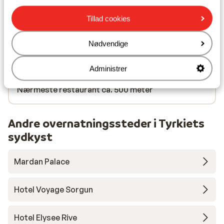
Tillad cookies
I området
Ved stranden (stenstrand)
Nødvendige
Afstand til centrum: lara: ca. 1200 meter, antalya
city: ca. 11,0 kilometer
Administrer
Afstand til nærmeste butikker ca. 200 meter
Nærmeste restaurant ca. 500 meter
Andre overnatningssteder i Tyrkiets
sydkyst
Mardan Palace
Hotel Voyage Sorgun
Hotel Elysee Rive