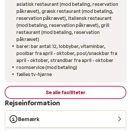
retter på den tyrkiske aften. Hvis du kan lide maden,
asiatisk restaurant (mod betaling, reservation
anbefales en reservation i à la carte-restauranten
påkrævet), græsk restaurant (mod betaling,
Hasir. Vil du nyde italienske specialiteter, kan det ske i
reservation påkrævet), italiensk restaurant
restauranten Sapore, og en middag i den elegante
(mod betaling, reservation påkrævet), grill
fiskerestaurant Capari minder om en luksuriøs
restaurant (mod betaling, reservation
krydstogtoplevelse – helt i tråd med hotellets
påkrævet)
imponerende tema.
barer: bar antal: 12, lobbybar, vitaminbar,
poolbar fra april - oktober, pool/snackbar fra
april - oktober, strandbar fra april - oktober
roomservice (mod betaling)
fælles tv-hjørne
Se alle faciliteter
Rejseinformation
Bemærk