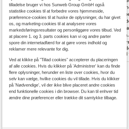
goed, mooie zwembaden en een top
goed, mooie zwembaden en een top
kwalite
kwalite
tilladelse bruger vi hos Sunweb Group GmbH også
animatie!
animatie!
persone
persone
statistike cookies til at forbedre vores hjemmeside,
zelfs e
zelfs e
Oversæt til dansk (DA)
præference-cookies til at huske de oplysninger, du har givet
Onze do
Onze do
os, og marketing-cookies til at analysere vores
vermaak
vermaak
markedsføringsresultater og personliggøre vores tilbud. Ved
gezien..
gezien..
at placere 1. og 3. parts cookies kan vi og andre parter
Overs
spore din internetadfærd for at gøre vores indhold og
Tanja
Dani
reklamer mere relevante for dig.
Enlig forælder
Med 
Ved at klikke på "Tillad cookies" accepterer du placeringen
af alle cookies. Hvis du klikker på 'Administrer' kan du finde
Se alle 55 anmeldelser
flere oplysninger, herunder en liste over cookies, hvor du
Lokation
selv kan vælge, hvilke cookies du vil tillade. Hvis du klikker
på 'Nødvendige', vil der ikke blive placeret andre cookies
end funktionelle cookies i din browser. Du kan til enhver tid
ændre dine præferencer eller trække dit samtykke tilbage.
Se på kort