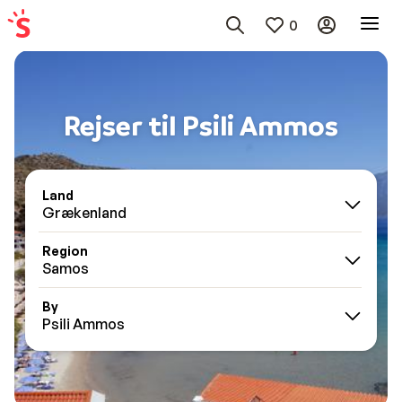
0
Rejser til Psili Ammos
Land
Grækenland
Region
Samos
By
Psili Ammos