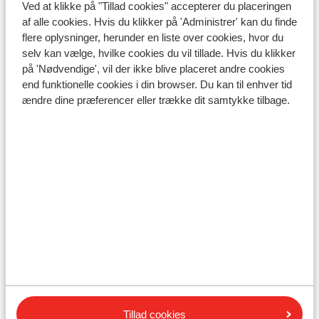
Ved at klikke på "Tillad cookies" accepterer du placeringen
af alle cookies. Hvis du klikker på 'Administrer' kan du finde
flere oplysninger, herunder en liste over cookies, hvor du
selv kan vælge, hvilke cookies du vil tillade. Hvis du klikker
på 'Nødvendige', vil der ikke blive placeret andre cookies
end funktionelle cookies i din browser. Du kan til enhver tid
ændre dine præferencer eller trække dit samtykke tilbage.
Patmos
Fra 485 €
Kombiner en dag på båden med en dag i Patmos.
Patmos er en stille og malerisk ø i Det Ægæiske Hav.
Tidligere var Patmos et tilflugtssted for kristne munke,
hvilket stadig kan ses i øens klostre og kirker. Ledsaget
af en guide vil du besøge den hellige grotte, Sankt
Johannes-klosteret og landsbyen Chora. Bagefter har
du tid til frokost og til at gå rundt på Patmos på egen
hånd.
Tillad cookies