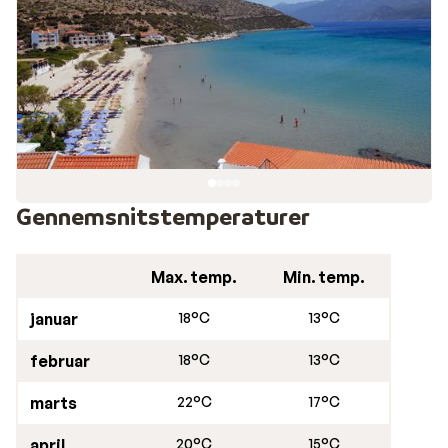
Gennemsnitstemperaturer
Max. temp.
Min. temp.
januar
18°C
13°C
februar
18°C
13°C
marts
22°C
17°C
april
20°C
15°C