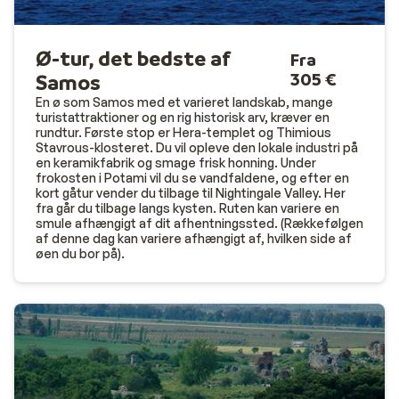
Ø-tur, det bedste af
Fra
305 €
Samos
En ø som Samos med et varieret landskab, mange
turistattraktioner og en rig historisk arv, kræver en
rundtur. Første stop er Hera-templet og Thimious
Stavrous-klosteret. Du vil opleve den lokale industri på
en keramikfabrik og smage frisk honning. Under
frokosten i Potami vil du se vandfaldene, og efter en
kort gåtur vender du tilbage til Nightingale Valley. Her
fra går du tilbage langs kysten. Ruten kan variere en
smule afhængigt af dit afhentningssted. (Rækkefølgen
af denne dag kan variere afhængigt af, hvilken side af
øen du bor på).