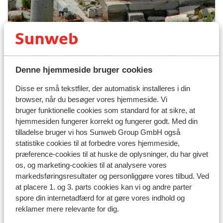
Tyrkiet og Efesos
Fra 655 €
Tag af sted til Tyrkiet, og gå fra borde i Kusadasi! Der
Denne hjemmeside bruger cookies
venter en bus, som kører dig til Efesos, et af verdens
syv klassiske vidundere. Efesos var engang en vigtig
Disse er små tekstfiler, der automatisk installeres i din
havne- og handelsby og er nu et af de største og
bedst bevarede arkæologiske steder i det antikke
browser, når du besøger vores hjemmeside. Vi
Grækenland. Når du vender tilbage til Kusadasi, har du
bruger funktionelle cookies som standard for at sikre, at
tid til at nyde caféerne, de små basarer og de tyrkiske
hjemmesiden fungerer korrekt og fungerer godt. Med din
bade i denne smukke by.
tilladelse bruger vi hos Sunweb Group GmbH også
statistike cookies til at forbedre vores hjemmeside,
præference-cookies til at huske de oplysninger, du har givet
os, og marketing-cookies til at analysere vores
markedsføringsresultater og personliggøre vores tilbud. Ved
at placere 1. og 3. parts cookies kan vi og andre parter
spore din internetadfærd for at gøre vores indhold og
reklamer mere relevante for dig.