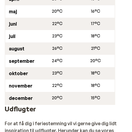
maj
20°C
16°C
juni
22°C
17°C
juli
23°C
18°C
august
26°C
21°C
september
24°C
20°C
oktober
23°C
18°C
november
22°C
18°C
december
20°C
15°C
Udflugter
For at få dig i feriestemning vil vi gerne give dig lidt
inspiration til udflugter. Herunder kan du se vores