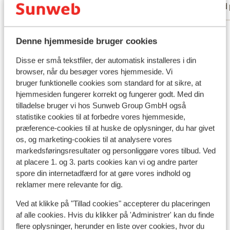
Med partner
Med 
Se alle 20 anmeldelser
Denne hjemmeside bruger cookies
Andre overnatningssteder i Mallorca
Disse er små tekstfiler, der automatisk installeres i din
browser, når du besøger vores hjemmeside. Vi
bruger funktionelle cookies som standard for at sikre, at
Ikos Porto Petro
hjemmesiden fungerer korrekt og fungerer godt. Med din
tilladelse bruger vi hos Sunweb Group GmbH også
Hotel Eques Petit Resort
statistike cookies til at forbedre vores hjemmeside,
præference-cookies til at huske de oplysninger, du har givet
os, og marketing-cookies til at analysere vores
Zafiro Palace Andratx & SPA Hotel
markedsføringsresultater og personliggøre vores tilbud. Ved
at placere 1. og 3. parts cookies kan vi og andre parter
Iberostar Waves Alcudia Park
spore din internetadfærd for at gøre vores indhold og
reklamer mere relevante for dig.
Bordoy Alcudia Port Suites - voksenhotel
Ved at klikke på "Tillad cookies" accepterer du placeringen
af alle cookies. Hvis du klikker på 'Administrer' kan du finde
flere oplysninger, herunder en liste over cookies, hvor du