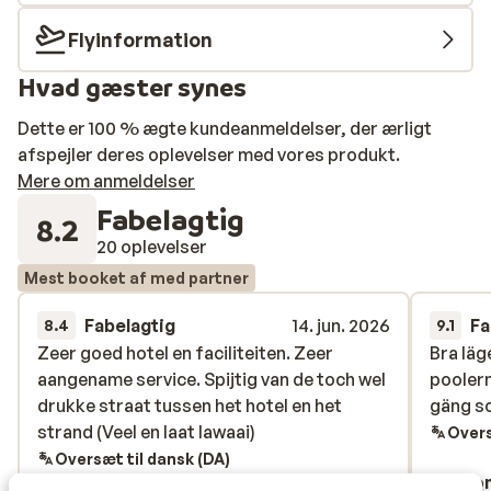
Flyinformation
Hvad gæster synes
Dette er 100 % ægte kundeanmeldelser, der ærligt
afspejler deres oplevelser med vores produkt.
Mere om anmeldelser
Fabelagtig
8.2
20 oplevelser
Mest booket af med partner
Fabelagtig
14. jun. 2026
Fa
8.4
9.1
Zeer goed hotel en faciliteiten. Zeer
Zeer goed hotel en faciliteiten. Zeer
Bra läg
Bra läg
aangename service. Spijtig van de toch wel
aangename service. Spijtig van de toch wel
poolern
poolern
drukke straat tussen het hotel en het
drukke straat tussen het hotel en het
gäng so
gäng so
strand (Veel en laat lawaai)
strand (Veel en laat lawaai)
Overs
Oversæt til dansk (DA)
Koppel Belgen
Ano