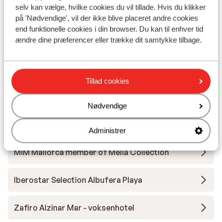
Iberostar Selection Playa de Muro Village
selv kan vælge, hvilke cookies du vil tillade. Hvis du klikker
på 'Nødvendige', vil der ikke blive placeret andre cookies
Melia Cala d'Or Boutique Hotel
end funktionelle cookies i din browser. Du kan til enhver tid
ændre dine præferencer eller trække dit samtykke tilbage.
Hotel Iberostar Selection Albufera Park
Tillad cookies
Hotel Iberostar Waves Bahia de Palma -
Voksenhotel
Nødvendige
Iberostar Selection Llaut Palma - Voksenhotel
Administrer
MiM Mallorca member of Melia Collection
Iberostar Selection Albufera Playa
Zafiro Alzinar Mar - voksenhotel