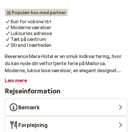
Populær hos med partner
Kun for voksne 16+
Moderne værelser
Luksuriøs adresse
Tæt på centrum
Strand i nærheden
Reverence Mare Hotel er en smuk indkvartering, hvor
du kan nyde din velfortjente ferie på Mallorca.
Moderne, luksuriøse værelser, en elegant designet
swimmingpool og et wellnesscenter for ekstra
Læs mere
afslapning. Stranden og centrum ligger også i
Rejseinformation
nærheden! Hav en god ferie!
Bemærk
Forplejning