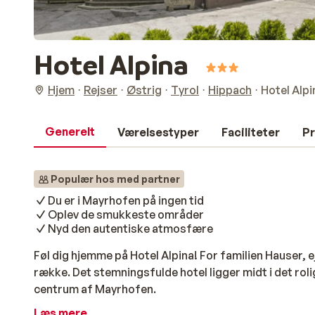
Hotel Alpina
Hjem
Rejser
Østrig
Tyrol
Hippach
Hotel Alpi
Generelt
Værelsestyper
Faciliteter
Pr
Populær hos med partner
Du er i Mayrhofen på ingen tid
Oplev de smukkeste områder
Nyd den autentiske atmosfære
Føl dig hjemme på Hotel Alpina! For familien Hauser,
række. Det stemningsfulde hotel ligger midt i det rol
centrum af Mayrhofen.
Læs mere