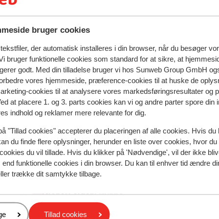
meside bruger cookies
ekstfiler, der automatisk installeres i din browser, når du besøger vo
i bruger funktionelle cookies som standard for at sikre, at hjemmesi
ngerer godt. Med din tilladelse bruger vi hos Sunweb Group GmbH ogs
spejler deres oplevelser med vores produkt.
Mere om anmel
 forbedre vores hjemmeside, præference-cookies til at huske de oplys
marketing-cookies til at analysere vores markedsføringsresultater og 
Ved at placere 1. og 3. parts cookies kan vi og andre parter spore din
Mest booket af med p
res indhold og reklamer mere relevante for dig.
siden
Fabelagtig
28. jun.
9.0
på "Tillad cookies" accepterer du placeringen af alle cookies. Hvis du 
Net traditioneel Oostenrijks hotel. Zeer servicege
Net traditioneel Oostenrijks hotel. Zeer servicege
kan du finde flere oplysninger, herunder en liste over cookies, hvor du
team waarbij alles wordt gedaan om het de gasten
team waarbij alles wordt gedaan om het de gasten
cookies du vil tillade. Hvis du klikker på 'Nødvendige', vil der ikke bli
hun zin te maken. Alles is even schoon, ook op de
hun zin te maken. Alles is even schoon, ook op de
end funktionelle cookies i din browser. Du kan til enhver tid ændre d
kamer en, ook belangrijk, goede bedden!
kamer en, ook belangrijk, goede bedden!
ller trække dit samtykke tilbage.
Oversæt til dansk (DA)
Michel Leiden
Gruppe
er
ge
Tillad cookies