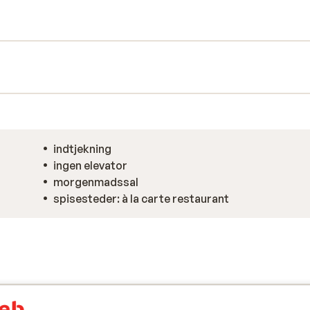
indtjekning
ingen elevator
morgenmadssal
spisesteder: à la carte restaurant