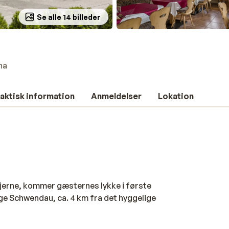
Se alle 14 billeder
na
aktisk information
Anmeldelser
Lokation
 ejerne, kommer gæsternes lykke i første
ige Schwendau, ca. 4 km fra det hyggelige