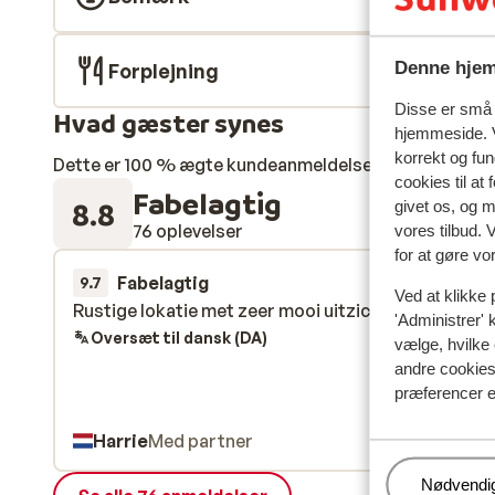
Denne hjem
Forplejning
Disse er små t
Hvad gæster synes
hjemmeside. V
korrekt og fu
Dette er 100 % ægte kundeanmeldelser, der ærligt af
cookies til at
Fabelagtig
8.8
givet os, og 
76 oplevelser
vores tilbud. 
for at gøre vo
Fabelagtig
for 2 uger 
9.7
Ved at klikke 
Rustige lokatie met zeer mooi uitzicht.
Rustige lokatie met zeer mooi uitzicht.
'Administrer' 
Oversæt til dansk (DA)
vælge, hvilke 
andre cookies 
præferencer e
Harrie
Med partner
Administr
Nødvendi