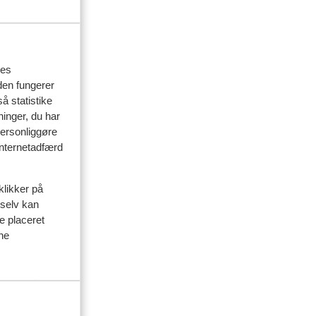
res
den fungerer
å statistike
delser
ninger, du har
personliggøre
 internetadfærd
artner
 2026
klikker på
richt
richt
 selv kan
 naar
 naar
ve placeret
ine