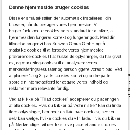
Animation teamet. Strandløve eller badedyr? Om dagen
Denne hjemmeside bruger cookies
Hvad gæster synes
kan I både vælge at nyde solen på stranden eller på en
liggestol ved de dejlige swimmingpools. Der er sågar en
Disse er små tekstfiler, der automatisk installeres i din
Dette er 100 % ægte kundeanmeldelser, der ærligt
browser, når du besøger vores hjemmeside. Vi
flydebro fra stranden, som fører dig direkte ud til det
afspejler deres oplevelser med vores produkt.
bruger funktionelle cookies som standard for at sikre, at
flotte koralrev – Husk derfor snorkelmasken.
Mere om anmeldelser
hjemmesiden fungerer korrekt og fungerer godt. Med din
tilladelse bruger vi hos Sunweb Group GmbH også
Fabelagtig
8.9
statistike cookies til at forbedre vores hjemmeside,
4 oplevelser
præference-cookies til at huske de oplysninger, du har givet
Mest booket af med partner
os, og marketing-cookies til at analysere vores
markedsføringsresultater og personliggøre vores tilbud. Ved
Fabelagtig
30. sep. 2023
Fa
10
8.1
at placere 1. og 3. parts cookies kan vi og andre parter
Godt hotel og super service
Godt hotel og super service
Dejligt
Dejligt
spore din internetadfærd for at gøre vores indhold og
reklamer mere relevante for dig.
Badevær
Badevær
Anonym
Kirs
Ved at klikke på "Tillad cookies" accepterer du placeringen
Med partner
Med 
af alle cookies. Hvis du klikker på 'Administrer' kan du finde
flere oplysninger, herunder en liste over cookies, hvor du
Se alle 4 anmeldelser
selv kan vælge, hvilke cookies du vil tillade. Hvis du klikker
på 'Nødvendige', vil der ikke blive placeret andre cookies