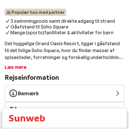
Populær hos med partner
3 swimmingpools samt direkte adgang til strand
Gåafstand til Soho Square
Mange (sports)faciliteter & aktiviteter for børn
Det hyggelige Grand Oasis Resort, ligger i gåafstand
til det livlige Soho Square, hvor du finder masser af
spisesteder, forretninger og forskellig underholdning.
Hotellet er, som navnet antyder, en afslappende oase,
Læs mere
der rummer de bedste forudsætninger for en dejlig
Rejseinformation
ferie. Der er masser af aktiviteter for børn, som I kan
tage jer til såsom legeplads, børneklub samt
underholdning i de store swimmingpools. I kan desuden
Bemærk
spille alt fra tennis, volleyball og billard eller få sved på
panden i det veludstyrede fitnesslokale med tilhørende
Forplejning
sauna og jacuzzi. Efter et dejligt måltid mad fra All
Inclusive programmet, kan du nyde
aftenunderholdningen arrangeret på hotellet af
Flyinformation