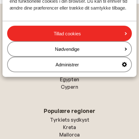
end funktionelle cookies i din browser. Du kan til enhver tid
ændre dine præferencer eller trække dit samtykke tilbage.
Hjem
Rejser
Egypten
Sharm el Sheikh
Sharks Bay
Grand Oasis Resort
Tillad cookies
Nødvendige
Populære lande
Tyrkiet
Administrer
Grækenland
Egypten
Cypern
Populære regioner
Tyrkiets sydkyst
Kreta
Mallorca