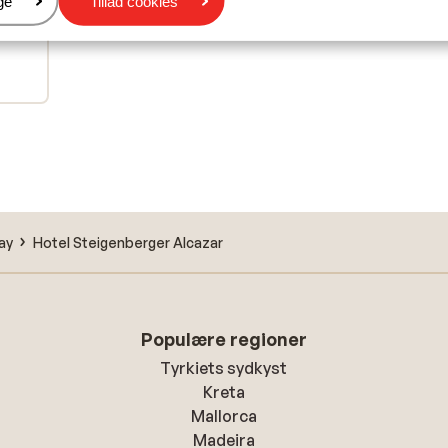
er
ge
Tillad cookies
 helt
 helt
ay
Hotel Steigenberger Alcazar
Populære regioner
Tyrkiets sydkyst
Kreta
Mallorca
Madeira