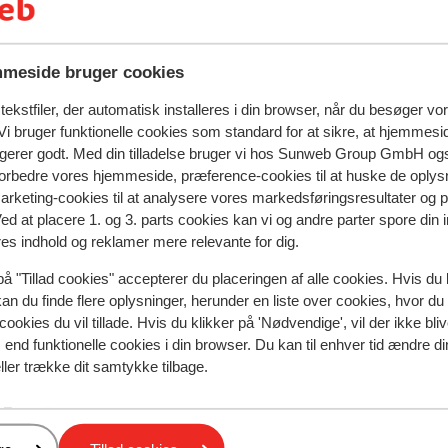
blå hav? Det er der rig mulighed for.
børnepools. Aktiviteter, spil og sjov får du
meside bruger cookies
ekstfiler, der automatisk installeres i din browser, når du besøger vo
i bruger funktionelle cookies som standard for at sikre, at hjemmesi
ngerer godt. Med din tilladelse bruger vi hos Sunweb Group GmbH ogs
 forbedre vores hjemmeside, præference-cookies til at huske de oplys
marketing-cookies til at analysere vores markedsføringsresultater og 
Ved at placere 1. og 3. parts cookies kan vi og andre parter spore din
res indhold og reklamer mere relevante for dig.
på "Tillad cookies" accepterer du placeringen af alle cookies. Hvis du 
kan du finde flere oplysninger, herunder en liste over cookies, hvor du
spejler deres oplevelser med vores produkt.
Mere om anmel
cookies du vil tillade. Hvis du klikker på 'Nødvendige', vil der ikke bli
end funktionelle cookies i din browser. Du kan til enhver tid ændre d
ller trække dit samtykke tilbage.
 2023
ce
ce
e,
e,