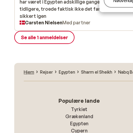
Administr
Nødvendi
har været i Egypten adskillige gange, dette slår alle
har været i Egypten adskillige gange, dette slår alle
tidligere, troede faktisk ikke det fandtes, kommer
tidligere, troede faktisk ikke det fandtes, kommer
sikkert igen
sikkert igen
Carsten Nielsen
Med partner
Se alle 1 anmeldelser
Hjem
Rejser
Egypten
Sharm el Sheikh
Nabq B
Populære lande
Tyrkiet
Grækenland
Egypten
Cypern