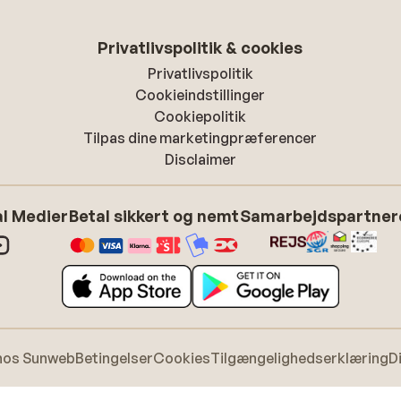
Privatlivspolitik & cookies
Privatlivspolitik
Cookieindstillinger
Cookiepolitik
Tilpas dine marketingpræferencer
Disclaimer
l Medier
Betal sikkert og nemt
Samarbejdspartner
hos Sunweb
Betingelser
Cookies
Tilgængelighedserklæring
D