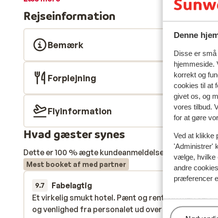
med en drink i hånden, nyde synet og lyden af det azur
Rejseinformation
Desuden har du også 5 pools til rådighed, hvoraf 2 er 
masser af på Hotel Steigenberger Alcazar.
Denne hjem
Bemærk
Disse er små t
hjemmeside. V
korrekt og fu
Forplejning
cookies til at
givet os, og 
vores tilbud. 
Flyinformation
for at gøre vo
Hvad gæster synes
Ved at klikke 
'Administrer' 
Dette er 100 % ægte kundeanmeldelser, der ærligt af
vælge, hvilke 
Mest booket af med partner
andre cookies 
præferencer e
Fabelagtig
30. sep.
9.7
Et virkelig smukt hotel. Pænt og rent, og med servi
Et virkelig smukt hotel. Pænt og rent, og med servi
og venlighed fra personalet ud over det sædvanlig
og venlighed fra personalet ud over det sædvanlig