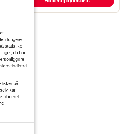
Hold mig opdateret
res
den fungerer
å statistike
ninger, du har
personliggøre
 internetadfærd
klikker på
 selv kan
delser
ve placeret
ine