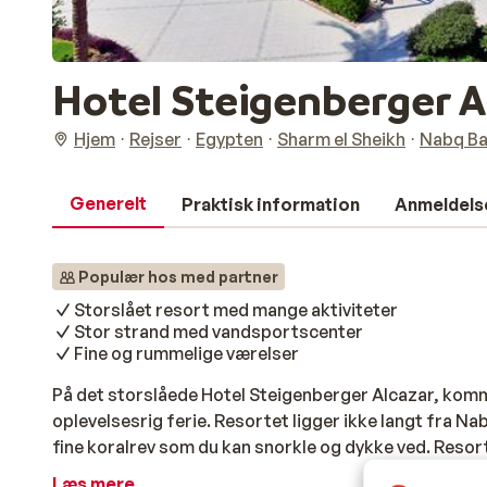
Hotel Steigenberger A
Hjem
Rejser
Egypten
Sharm el Sheikh
Nabq B
Generelt
Praktisk information
Anmeldels
Populær hos med partner
Storslået resort med mange aktiviteter
Stor strand med vandsportscenter
Fine og rummelige værelser
På det storslåede Hotel Steigenberger Alcazar, kommer
oplevelsesrig ferie. Resortet ligger ikke langt fra Nab
fine koralrev som du kan snorkle og dykke ved. Resor
hvor du kan arrangere dit næste undervandseventyr. V
Læs mere