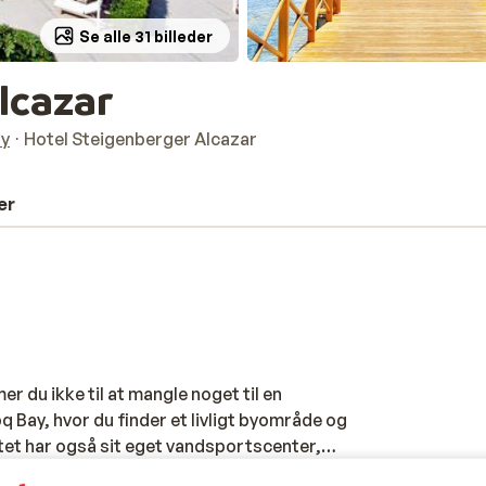
Se alle 31 billeder
lcazar
ay
Hotel Steigenberger Alcazar
er
 du ikke til at mangle noget til en
q Bay, hvor du finder et livligt byområde og
tet har også sit eget vandsportscenter,
il du hellere dase på den store strand,