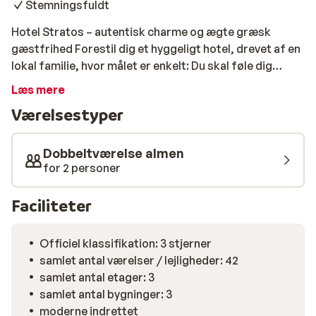
Stemningsfuldt
Hotel Stratos – autentisk charme og ægte græsk
gæstfrihed Forestil dig et hyggeligt hotel, drevet af en
lokal familie, hvor målet er enkelt: Du skal føle dig
hjemme. Hotel Stratos ligger i gåafstand til det
Læs mere
autentiske og charmerende Afitos – en lille perle på en
Værelsestyper
bakketop, hvor du fra flere steder i byen har fantastisk
udsigt over området. Her kan du nyde en afslappet
feriestemning, slentre gennem de smalle gader og slå
Dobbeltværelse almen
dig ned ved en lokal taverna til en lækker middag. På
for 2 personer
hotellet er der et skønt poolområde, hvor du kan tage
en dukkert, og børnene har deres eget lille bassin.
Faciliteter
Poolbaren står klar med kolde drikke og lette snacks,
når solen varmer. Leder du efter et fredeligt sted med
Officiel klassifikation: 3 stjerner
personlig atmosfære, tæt på det lokale liv – så er Hotel
samlet antal værelser / lejligheder: 42
Stratos et oplagt valg.
samlet antal etager: 3
samlet antal bygninger: 3
moderne indrettet