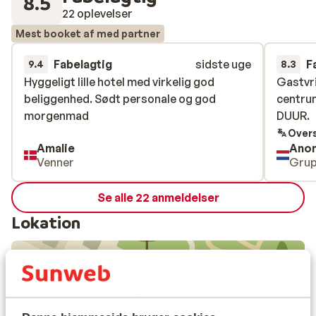
8.5
22 oplevelser
Mest booket af med partner
Fabelagtig
sidste uge
F
9.4
8.3
Hyggeligt lille hotel med virkelig god
Hyggeligt lille hotel med virkelig god
Gastvri
Gastvri
beliggenhed. Sødt personale og god
beliggenhed. Sødt personale og god
centrum
centrum
morgenmad
morgenmad
DUUR.
DUUR.
Overs
Amalie
Ano
Venner
Gru
Se alle 22 anmeldelser
Lokation
Se på kort