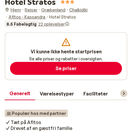
Hotel Stratos
Hjem
Rejser
Grækenland
Chalkidiki
Afitos - Kassandra
Hotel Stratos
8.5 Fabelagtig
22 oplevelser
Vi kunne ikke hente startprisen
Se alle priser og rabatter i oversigten.
Se priser
Generelt
Værelsestyper
Faciliteter
Prakti
Populær hos med partner
Tæt på Afitos
Drevet af en gæstfri familie