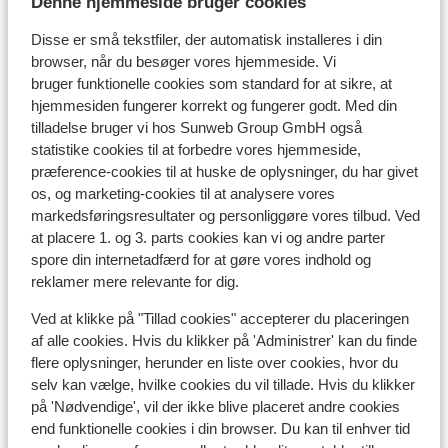
Denne hjemmeside bruger cookies
Disse er små tekstfiler, der automatisk installeres i din
browser, når du besøger vores hjemmeside. Vi
bruger funktionelle cookies som standard for at sikre, at
I området
hjemmesiden fungerer korrekt og fungerer godt. Med din
Afstand til stranden ca. 650 meter (sandstrand)
tilladelse bruger vi hos Sunweb Group GmbH også
Afstand til centrum: ca. 100 meter
statistike cookies til at forbedre vores hjemmeside,
præference-cookies til at huske de oplysninger, du har givet
Afstand til lufthavn ca. 70 kilometer
os, og marketing-cookies til at analysere vores
Afstand til busstoppested ca. 200 meter
markedsføringsresultater og personliggøre vores tilbud. Ved
Afstand til pengeautomat ca. 400 meter
at placere 1. og 3. parts cookies kan vi og andre parter
Afstand til nærmeste butikker ca. 200 meter
spore din internetadfærd for at gøre vores indhold og
Afstand til nærmeste kiosk ca. 200 meter
reklamer mere relevante for dig.
Nærmeste restaurant ca. 200 meter
Nærmeste apotek ca. 300 meter
Ved at klikke på "Tillad cookies" accepterer du placeringen
Nærmeste læge ca. 1 kilometer
af alle cookies. Hvis du klikker på 'Administrer' kan du finde
flere oplysninger, herunder en liste over cookies, hvor du
Nærmeste hospital ca. 4,7 kilometer
selv kan vælge, hvilke cookies du vil tillade. Hvis du klikker
på 'Nødvendige', vil der ikke blive placeret andre cookies
Andre overnatningssteder i Chalkidiki
end funktionelle cookies i din browser. Du kan til enhver tid