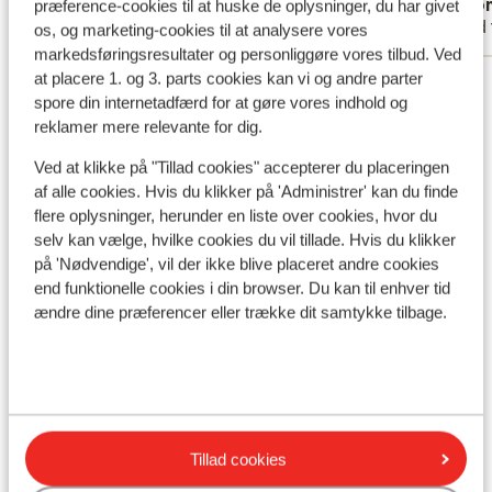
Anonym
Ano
præference-cookies til at huske de oplysninger, du har givet
Med partner
Med 
os, og marketing-cookies til at analysere vores
markedsføringsresultater og personliggøre vores tilbud. Ved
at placere 1. og 3. parts cookies kan vi og andre parter
Se alle 14 anmeldelser
spore din internetadfærd for at gøre vores indhold og
Lokation
reklamer mere relevante for dig.
Ved at klikke på "Tillad cookies" accepterer du placeringen
af alle cookies. Hvis du klikker på 'Administrer' kan du finde
flere oplysninger, herunder en liste over cookies, hvor du
selv kan vælge, hvilke cookies du vil tillade. Hvis du klikker
Se på kort
på 'Nødvendige', vil der ikke blive placeret andre cookies
end funktionelle cookies i din browser. Du kan til enhver tid
ændre dine præferencer eller trække dit samtykke tilbage.
I området
Afstand til stranden ca. 50 meter (sandstrand,
liggestole (mod betaling) , parasol (mod betaling) )
Ved havet (ingen strand)
Tillad cookies
Afstand til lufthavn ca. 70 kilometer