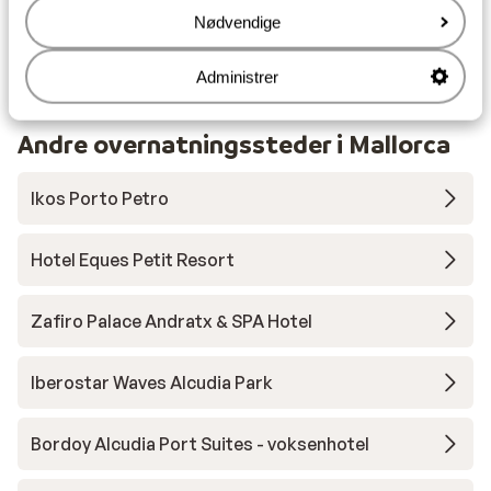
Afstand til busstoppested ca. 200 meter
Nødvendige
Afstand til nærmeste butikker ca. 200 meter
Afstand til nærmeste kiosk ca. 250 meter
Administrer
Andre overnatningssteder i Mallorca
Ikos Porto Petro
Hotel Eques Petit Resort
Zafiro Palace Andratx & SPA Hotel
Iberostar Waves Alcudia Park
Bordoy Alcudia Port Suites - voksenhotel