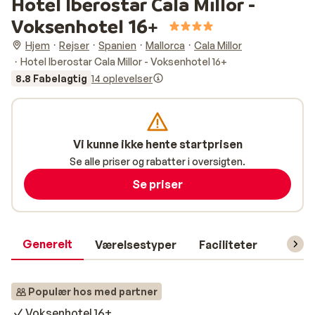
Hotel Iberostar Cala Millor -
Voksenhotel 16+
Hjem
Rejser
Spanien
Mallorca
Cala Millor
Hotel Iberostar Cala Millor - Voksenhotel 16+
8.8 Fabelagtig
14 oplevelser
Vi kunne ikke hente startprisen
Se alle priser og rabatter i oversigten.
Se priser
Generelt
Værelsestyper
Faciliteter
Prakti
Populær hos med partner
Voksenhotel 16+