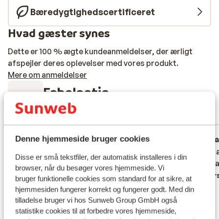
Bæredygtighedscertificeret
Hvad gæster synes
Dette er 100 % ægte kundeanmeldelser, der ærligt
afspejler deres oplevelser med vores produkt.
Mere om anmeldelser
Fabelagtig
8.8
14 oplevelser
Mest booket af med partner
God
3. maj 2026
Fa
Denne hjemmeside bruger cookies
7.9
8.1
Zeer mooie en nette kamers, zeer
Zeer mooie en nette kamers, zeer
Mooie 
Mooie 
Disse er små tekstfiler, der automatisk installeres i din
gevarieerde keuken met veel spaanse
gevarieerde keuken met veel spaanse
hotelk
hotelk
browser, når du besøger vores hjemmeside. Vi
specialiteiten. Ook allerlei echt vers
specialiteiten. Ook allerlei echt vers
Overs
bruger funktionelle cookies som standard for at sikre, at
geperste fruitsappen( meloen, tomaat,
geperste fruitsappen( meloen, tomaat,
hjemmesiden fungerer korrekt og fungerer godt. Med din
rode vruchten) wel nogal afgelegen.
rode vruchten) wel nogal afgelegen.
tilladelse bruger vi hos Sunweb Group GmbH også
Oversæt til dansk (DA)
statistike cookies til at forbedre vores hjemmeside,