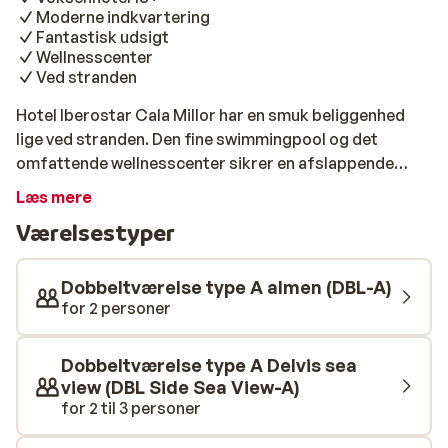
Moderne indkvartering
Fantastisk udsigt
Wellnesscenter
Ved stranden
Hotel Iberostar Cala Millor har en smuk beliggenhed
lige ved stranden. Den fine swimmingpool og det
omfattende wellnesscenter sikrer en afslappende
ferie. I buffetrestauranten kan du nyde et bredt udvalg
Læs mere
af internationale retter, og i baren kan du sippe til din
Værelsestyper
yndlingsdrink. Værelserne på Hotel Iberostar Cala
Milor er rummelige og moderne og har balkon, hvor I
kan hygge jer sammen.
Dobbeltværelse type A almen (DBL-A)
for 2 personer
Dobbeltværelse type A Delvis sea
view (DBL Side Sea View-A)
for 2 til 3 personer