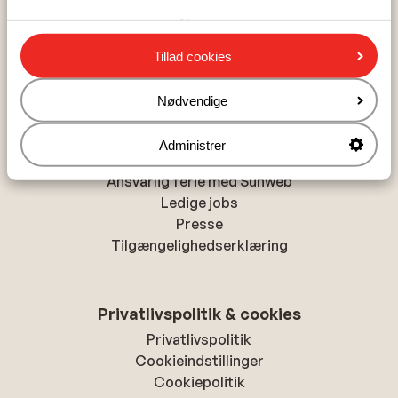
Alanya
Chania
Tillad cookies
Hurghada
Nødvendige
Om Sunweb
Administrer
Om Sunweb
Ansvarlig ferie med Sunweb
Ledige jobs
Presse
Tilgængelighedserklæring
Privatlivspolitik & cookies
Privatlivspolitik
Cookieindstillinger
Cookiepolitik