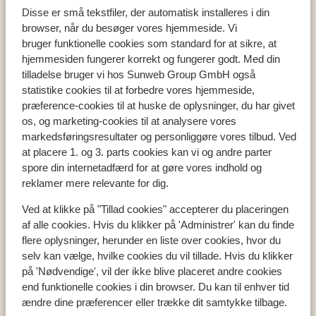
Disse er små tekstfiler, der automatisk installeres i din
browser, når du besøger vores hjemmeside. Vi
bruger funktionelle cookies som standard for at sikre, at
hjemmesiden fungerer korrekt og fungerer godt. Med din
Populære lande
tilladelse bruger vi hos Sunweb Group GmbH også
Tyrkiet
statistike cookies til at forbedre vores hjemmeside,
Grækenland
præference-cookies til at huske de oplysninger, du har givet
Egypten
os, og marketing-cookies til at analysere vores
Cypern
markedsføringsresultater og personliggøre vores tilbud. Ved
at placere 1. og 3. parts cookies kan vi og andre parter
spore din internetadfærd for at gøre vores indhold og
reklamer mere relevante for dig.
Populære regioner
Tyrkiets sydkyst
Ved at klikke på "Tillad cookies" accepterer du placeringen
af alle cookies. Hvis du klikker på 'Administrer' kan du finde
Kreta
flere oplysninger, herunder en liste over cookies, hvor du
Mallorca
selv kan vælge, hvilke cookies du vil tillade. Hvis du klikker
Madeira
på 'Nødvendige', vil der ikke blive placeret andre cookies
end funktionelle cookies i din browser. Du kan til enhver tid
ændre dine præferencer eller trække dit samtykke tilbage.
Populære byer