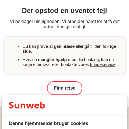
Der opstod en uventet fejl
Vi beklager ulejligheden. Vi arbejder hårdt for at få det
ordnet hurtigst muligt.
Du kan prøve at
geninlæse
eller gå til den
forrige
side
.
Hvis du
mangler hjælp
med din booking, kan du
søge efter svar eller kontakte vores
kundeservice
.
Find rejse
Hjem
Rejser
Grækenland
Zakynthos
Laganas
Suites Mon Repo
Denne hjemmeside bruger cookies