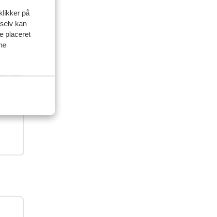
klikker på
 selv kan
ve placeret
delser
ine
artner
 2026