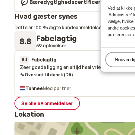
Bæredygtighedscertificeret
Ved at klikke 
Hvad gæster synes
'Administrer' 
vælge, hvilke 
Dette er 100 % ægte kundeanmeldelser, der ærligt af
andre cookies 
præferencer e
Fabelagtig
8.8
59 oplevelser
Fabelagtig
24. jun.
8.1
Administr
Nødvendi
Zeer goede ligging en altijd heel vriendelijk geholp
Zeer goede ligging en altijd heel vriendelijk geholp
Oversæt til dansk (DA)
Tahnee
Med partner
Se alle 59 anmeldelser
Lokation