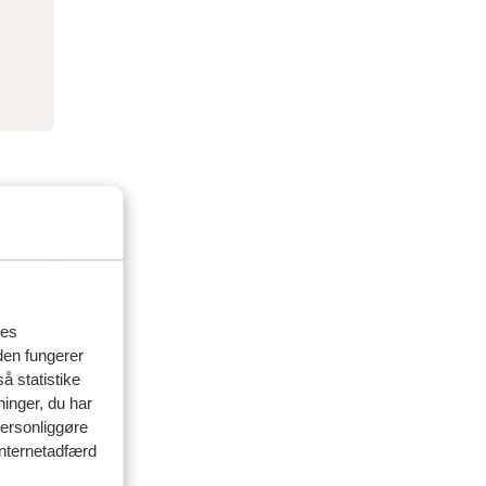
res
den fungerer
å statistike
ninger, du har
personliggøre
 internetadfærd