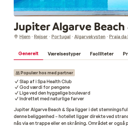
Jupiter Algarve Beach
Hjem
Rejser
Portugal
Algarvekysten
Praia da
Generelt
Værelsestyper
Faciliteter
Pr
Populær hos med partner
Slap af i Spa Health Club
God værdi for pengene
Lige ved den hyggelige boulevard
Indrettet med naturlige farver
Jupiter Algarve Beach & Spa ligger i det stemningsful
denne beliggenhed – hotellet ligger direkte ved st
nås via en trappe eller en skråning. Området er også 