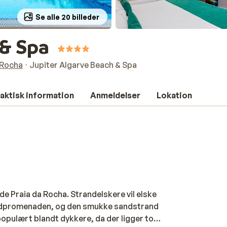
Se alle 20 billeder
 & Spa
 Rocha
Jupiter Algarve Beach & Spa
aktisk information
Anmeldelser
Lokation
de Praia da Rocha. Strandelskere vil elske
randpromenaden, og den smukke sandstrand
populært blandt dykkere, da der ligger to