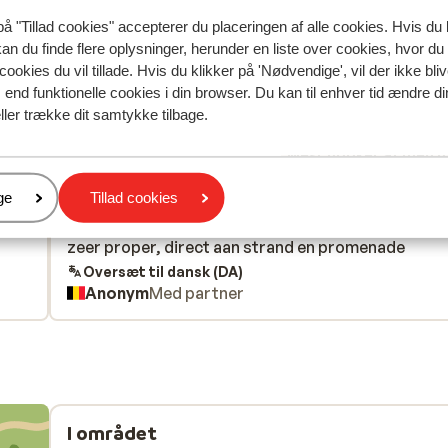
på "Tillad cookies" accepterer du placeringen af alle cookies. Hvis du 
kan du finde flere oplysninger, herunder en liste over cookies, hvor du
cookies du vil tillade. Hvis du klikker på 'Nødvendige', vil der ikke bli
spejler deres oplevelser med vores produkt.
Mere om anmel
end funktionelle cookies i din browser. Du kan til enhver tid ændre d
ller trække dit samtykke tilbage.
Mest booket af med p
 2026
Fabelagtig
21. jun.
8.6
er
ge
Tillad cookies
en
en
Zeer goed hotel, vriendelijk personeel, lekker eten,
Zeer goed hotel, vriendelijk personeel, lekker eten,
zeer proper, direct aan strand en promenade
zeer proper, direct aan strand en promenade
Oversæt til dansk (DA)
Anonym
Med partner
I området