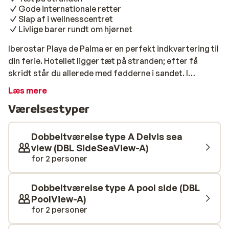
Gode internationale retter
Slap af i wellnesscentret
Livlige barer rundt om hjørnet
Iberostar Playa de Palma er en perfekt indkvartering til
din ferie. Hotellet ligger tæt på stranden; efter få
skridt står du allerede med fødderne i sandet. I
nærheden finder du desuden mange hyggelige barer og
Læs mere
restauranter. På hotellet kan du nyde de gode retter, få
Værelsestyper
en drink i baren og tage en dukkert i den smukke pool
en gang imellem. Værelserne er rummelige,
komfortable og moderne indrettede i lyse farver. Du
Dobbeltværelse type A Delvis sea
kan slappe af i wellnesscentret Sensations Spa, hvor
view (DBL SideSeaView-A)
for 2 personer
du kan bestille skønhedsbehandlinger og massage. For
de mindste feriegæster er der en miniklub på
nabohotellet, hvor de nemt kan få nye venner. Her kan
Dobbeltværelse type A pool side (DBL
unge og gamle nyde deres ferie i fulde drag!
PoolView-A)
for 2 personer