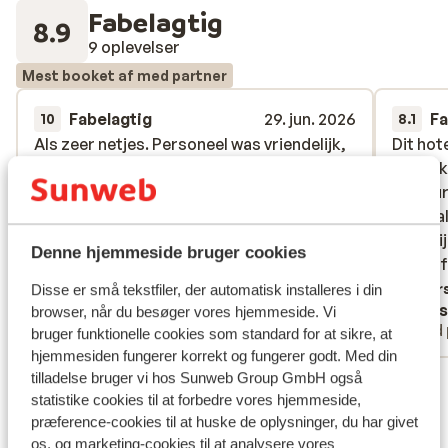
Fabelagtig
8.9
9 oplevelser
Mest booket af med partner
Fabelagtig
29. jun. 2026
Fa
10
8.1
Als zeer netjes. Personeel was vriendelijk,
Als zeer netjes. Personeel was vriendelijk,
Dit hot
Dit hot
alles heel schoon en het eten was echt
alles heel schoon en het eten was echt
redelij
redelij
uitmuntend. We gaan er zeker terug.
uitmuntend. We gaan er zeker terug.
restaur
restaur
Geen al
Geen al
Oversæt til dansk (DA)
vergeli
vergeli
Denne hjemmeside bruger cookies
Tenerif
Tenerif
Overs
Disse er små tekstfiler, der automatisk installeres i din
Anja
Fons
browser, når du besøger vores hjemmeside. Vi
Med partner
Med 
bruger funktionelle cookies som standard for at sikre, at
hjemmesiden fungerer korrekt og fungerer godt. Med din
tilladelse bruger vi hos Sunweb Group GmbH også
Se alle 9 anmeldelser
statistike cookies til at forbedre vores hjemmeside,
Lokation
præference-cookies til at huske de oplysninger, du har givet
os, og marketing-cookies til at analysere vores