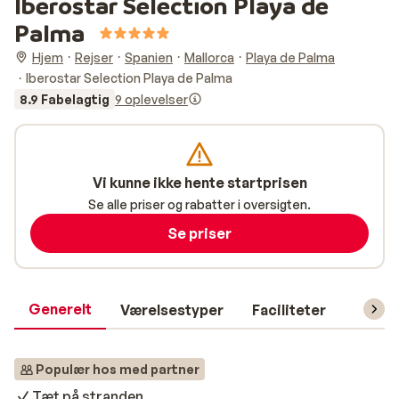
Iberostar Selection Playa de
Palma
Hjem
Rejser
Spanien
Mallorca
Playa de Palma
Iberostar Selection Playa de Palma
8.9 Fabelagtig
9 oplevelser
Vi kunne ikke hente startprisen
Se alle priser og rabatter i oversigten.
Se priser
Generelt
Værelsestyper
Faciliteter
Prakti
Populær hos med partner
Tæt på stranden