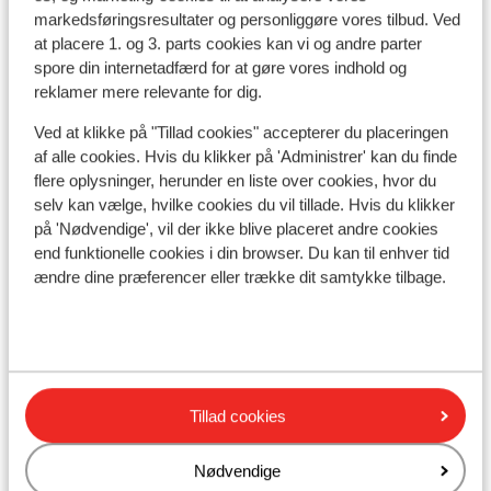
markedsføringsresultater og personliggøre vores tilbud. Ved
at placere 1. og 3. parts cookies kan vi og andre parter
spore din internetadfærd for at gøre vores indhold og
Se på kort
reklamer mere relevante for dig.
Ved at klikke på "Tillad cookies" accepterer du placeringen
af alle cookies. Hvis du klikker på 'Administrer' kan du finde
flere oplysninger, herunder en liste over cookies, hvor du
selv kan vælge, hvilke cookies du vil tillade. Hvis du klikker
I området
på 'Nødvendige', vil der ikke blive placeret andre cookies
Adskilt fra stranden af strandpromenaden
end funktionelle cookies i din browser. Du kan til enhver tid
Afstand til stranden ca. 50 meter (sandstrand,
ændre dine præferencer eller trække dit samtykke tilbage.
liggestole (mod betaling) , parasol (mod betaling) )
Afstand til lufthavn ca. 6 kilometer
Afstand til busstoppested ca. 20 meter
Afstand til pengeautomat ca. 100 meter
Afstand til nærmeste butikker ca. 50 meter
Tillad cookies
Afstand til nærmeste kiosk ca. 50 meter
Nærmeste restaurant ca. 100 meter
Nødvendige
Nærmeste apotek ca. 300 meter