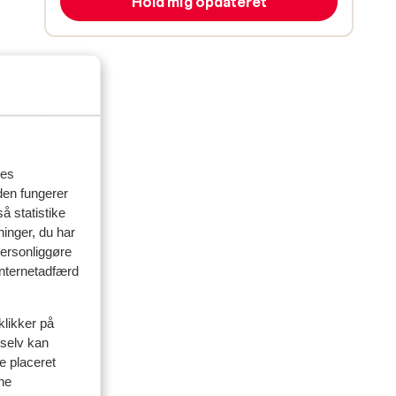
Hold mig opdateret
res
den fungerer
å statistike
ninger, du har
personliggøre
 internetadfærd
klikker på
 selv kan
delser
ve placeret
ine