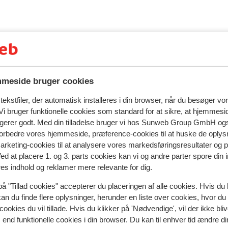
evis af grin for både store og små.
dse strandpromenaden – Isla Canelas
s charme mærkes i hver eneste detalje. Den
 stemning, og flere værelser har en
t med livsglæde – præcis som en ferie skal
r: prøv kræfter med sport og spil, dans
sig ind i en børnemusical – eller tag på
meside bruger cookies
brug for ren afslapning? Så venter
ekstfiler, der automatisk installeres i din browser, når du besøger vo
 Her er alt, du skal bruge til en
i bruger funktionelle cookies som standard for at sikre, at hjemmesi
ngerer godt. Med din tilladelse bruger vi hos Sunweb Group GmbH ogs
 forbedre vores hjemmeside, præference-cookies til at huske de oplys
marketing-cookies til at analysere vores markedsføringsresultater og 
Ved at placere 1. og 3. parts cookies kan vi og andre parter spore din
res indhold og reklamer mere relevante for dig.
på "Tillad cookies" accepterer du placeringen af alle cookies. Hvis du 
kan du finde flere oplysninger, herunder en liste over cookies, hvor du
spejler deres oplevelser med vores produkt.
Mere om anmel
cookies du vil tillade. Hvis du klikker på 'Nødvendige', vil der ikke bli
end funktionelle cookies i din browser. Du kan til enhver tid ændre d