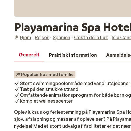
Playamarina Spa Hote
Hjem
Rejser
Spanien
Costa de la Luz
Isla Can
Generelt
Praktisk information
Anmeldels
Populær hos med familie
Stort swimmingpoolområde med vandrutsjebaner
Tæt på den smukke strand
Omfattende animationsprogram for både børn og
Komplet wellnesscenter
Oplev luksus og feriestemning på Playamarina Spa H
sjov, afslapning og masser af oplevelser? På Playamari
nydelse! Med et stort udvalg af faciliteter er det næs