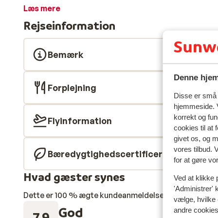
poolområde med sjove vandrutsjebaner sørger for tim
Læs mere
Foretrækker du havets bølger? Så er det bare at kry
Rejseinformation
smukke sandstrand ligger lige ved hotellet. Hotellet
andalusisk-inspirerede indretning emmer af kultur og
fantastisk havudsigt. Her er farverigt, varmt og fyld
Bemærk
være! Rundt om hotellet venter endnu flere oplevelse
med til caribiske rytmer om aftenen, lad børnene leve 
Denne hjem
opdagelse i den nærliggende by Ayamonte. Og har du 
Forplejning
Disse er små t
wellnessområdet med sauna og tyrkisk dampbad på dig.
hjemmeside. V
uimodståelig ferie i solen.
korrekt og fu
Flyinformation
cookies til at
givet os, og 
vores tilbud. 
Bæredygtighedscertificeret
for at gøre vo
Hvad gæster synes
Ved at klikke 
'Administrer' 
Dette er 100 % ægte kundeanmeldelser, der ærligt af
vælge, hvilke 
God
andre cookies 
7.9