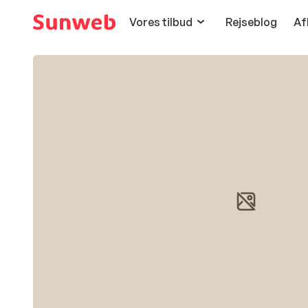
Vores tilbud
Rejseblog
Af