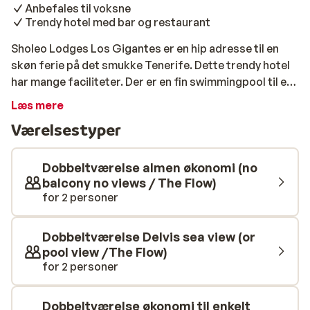
Anbefales til voksne
Trendy hotel med bar og restaurant
Sholeo Lodges Los Gigantes er en hip adresse til en
skøn ferie på det smukke Tenerife. Dette trendy hotel
har mange faciliteter. Der er en fin swimmingpool til en
forfriskende dukkert og flere forskellige steder, hvor
Læs mere
man kan hygge sig og slappe af. Hvis du vil have en
Værelsestyper
forfriskende drink, er der flere barer på Sholeo Lodges
Los Gigantes, og du behøver heller ikke at gå uden for
døren for at forkæle dine smagsløg. Men selvfølgelig
Dobbeltværelse almen økonomi (no
er det altid en god idé at udforske øen. Uanset hvad du
balcony no views / The Flow)
for 2 personer
foretager dig, vil du komme hjem til dit dejlige,
komfortable værelse hver dag!
Dobbeltværelse Delvis sea view (or
pool view /The Flow)
for 2 personer
Dobbeltværelse økonomi til enkelt