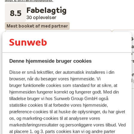
Fabelagtig
8.5
30 oplevelser
Mest booket af med partner
God
20. mar. 2026
G
7.0
7.7
Ligging wat minder, niet zo levendig.
Ligging wat minder, niet zo levendig.
Prima 
Prima 
Verder hotel top. Mogen wel wat vaker
Verder hotel top. Mogen wel wat vaker
niet zo
niet zo
schoonmaken. Eten en personeel prima.
schoonmaken. Eten en personeel prima.
Denne hjemmeside bruger cookies
Overs
Oversæt til dansk (DA)
Disse er små tekstfiler, der automatisk installeres i din
Anonym
Ano
browser, når du besøger vores hjemmeside. Vi
Med partner
Med 
bruger funktionelle cookies som standard for at sikre, at
hjemmesiden fungerer korrekt og fungerer godt. Med din
Se alle 30 anmeldelser
tilladelse bruger vi hos Sunweb Group GmbH også
Lokation
statistike cookies til at forbedre vores hjemmeside,
præference-cookies til at huske de oplysninger, du har givet
os, og marketing-cookies til at analysere vores
markedsføringsresultater og personliggøre vores tilbud. Ved
at placere 1. og 3. parts cookies kan vi og andre parter