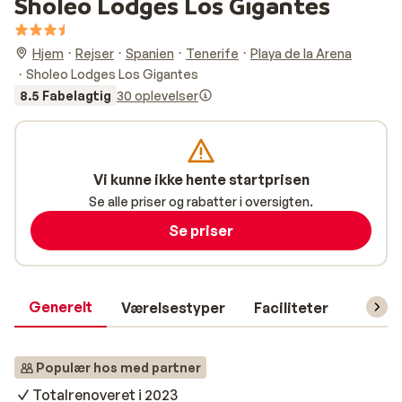
Sholeo Lodges Los Gigantes
Hjem
Rejser
Spanien
Tenerife
Playa de la Arena
Sholeo Lodges Los Gigantes
8.5 Fabelagtig
30 oplevelser
Vi kunne ikke hente startprisen
Se alle priser og rabatter i oversigten.
Se priser
Generelt
Værelsestyper
Faciliteter
Prakti
Populær hos med partner
Totalrenoveret i 2023