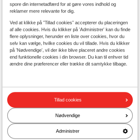
spore din internetadfærd for at gøre vores indhold og
Se på kort
reklamer mere relevante for dig.
Ved at klikke på "Tillad cookies" accepterer du placeringen
af alle cookies. Hvis du klikker på 'Administrer' kan du finde
flere oplysninger, herunder en liste over cookies, hvor du
selv kan vælge, hvilke cookies du vil tillade. Hvis du klikker
I området
på 'Nødvendige', vil der ikke blive placeret andre cookies
Afstand til stranden ca. 350 meter: ca. 2 kilometer
end funktionelle cookies i din browser. Du kan til enhver tid
(sandstrand, via en stejl vej)
ændre dine præferencer eller trække dit samtykke tilbage.
Afstand til centrum: ca. 600 meter, ca. 6 kilometer
Afstand til lufthavn ca. 46 kilometer
Afstand til pengeautomat ca. 600 meter
Afstand til nærmeste butikker ca. 600 meter
Afstand til nærmeste kiosk ca. 600 meter
Tillad cookies
Nærmeste restaurant ca. 900 meter
Nødvendige
Andre overnatningssteder i Tenerife
Administrer