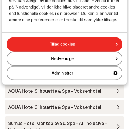
selv kan vælge, hvilke cookies du vil tillade. Hvis du klikker
Nærmeste restaurant ca. 300 meter
på 'Nødvendige', vil der ikke blive placeret andre cookies
end funktionelle cookies i din browser. Du kan til enhver tid
Andre overnatningssteder i Costa
ændre dine præferencer eller trække dit samtykke tilbage.
Brava
Hotel Melia Lloret de Mar
Tillad cookies
Hotel L'Azure
Nødvendige
Administrer
Hotel Neptuno & SPA
AQUA Hotel Silhouette & Spa - Voksenhotel
AQUA Hotel Silhouette & Spa - Voksenhotel
Sumus Hotel Monteplaya & Spa - All Inclusive -