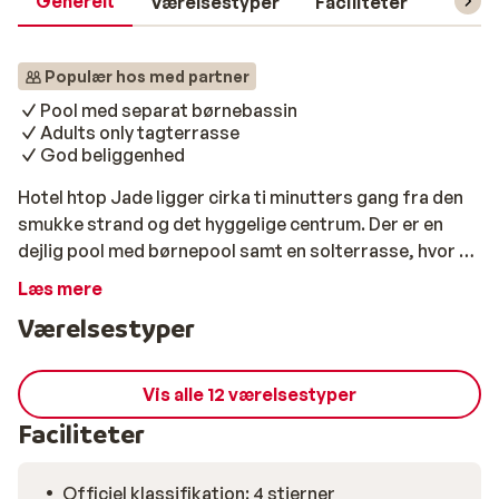
Generelt
Værelsestyper
Faciliteter
Prakti
Populær hos med partner
Pool med separat børnebassin
Adults only tagterrasse
God beliggenhed
Hotel htop Jade ligger cirka ti minutters gang fra den
smukke strand og det hyggelige centrum. Der er en
dejlig pool med børnepool samt en solterrasse, hvor du
kan nyde opholdet. På hotellets tag finder du en
Læs mere
solterrasse med jacuzzi. Denne terrasse er kun for
Værelsestyper
voksne (18+). Her kan du nyde solnedgangen med en
drink. I højsæsonen kan der være lidt mere travlt på
hotellet på grund af unge grupper, der opholder sig
Vis alle 12 værelsestyper
der.
Faciliteter
Officiel klassifikation: 4 stjerner