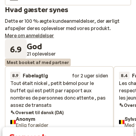
Hvad gæster synes
Dette er 100 % ægte kundeanmeldelser, der ærligt
afspejler deres oplevelser med vores produkt.
Mere om anmeldelser
God
6.9
21 oplevelser
Mest booket af med partner
Fabelagtig
for 2 uger siden
F
8.9
8.4
Tout était nickel , petit bémol pour le
Tout était nickel , petit bémol pour le
Les cha
Les cha
buffet qui est petit par rapport aux
buffet qui est petit par rapport aux
respect
respect
nombres de personnes donc attente , pas
nombres de personnes donc attente , pas
les jeu
les jeu
assez de transats
assez de transats
Overs
Oversæt til dansk (DA)
Anonym
Sylv
Enlig forælder
Med 