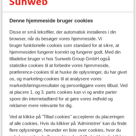
Se alle 21 anmeldelser
Lokation
Denne hjemmeside bruger cookies
Disse er små tekstfiler, der automatisk installeres i din
browser, når du besøger vores hjemmeside. Vi
bruger funktionelle cookies som standard for at sikre, at
Se på kort
hjemmesiden fungerer korrekt og fungerer godt. Med din
tilladelse bruger vi hos Sunweb Group GmbH også
statistike cookies til at forbedre vores hjemmeside,
præference-cookies til at huske de oplysninger, du har givet
os, og marketing-cookies til at analysere vores
markedsføringsresultater og personliggøre vores tilbud. Ved
I området
at placere 1. og 3. parts cookies kan vi og andre parter
Afstand til stranden ca. 600 meter (sandstrand)
spore din internetadfærd for at gøre vores indhold og
Afstand til centrum: ca. 600 meter
reklamer mere relevante for dig.
Afstand til busstoppested ca. 100 meter
Afstand til pengeautomat ca. 150 meter
Ved at klikke på "Tillad cookies" accepterer du placeringen
Afstand til nærmeste butikker ca. 400 meter
af alle cookies. Hvis du klikker på 'Administrer' kan du finde
Afstand til nærmeste kiosk ca. 100 meter
flere oplysninger, herunder en liste over cookies, hvor du