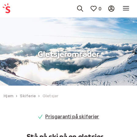
0
Gletsjerområder
Hjem
Skiferie
Gletsjer
Prisgaranti på skiferier
Stå på ski på en gletsjer