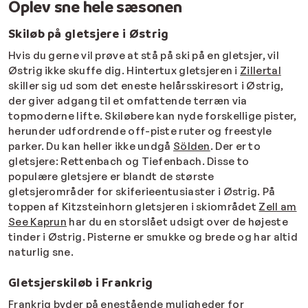
Oplev sne hele sæsonen
Skiløb på gletsjere i Østrig
Hvis du gerne vil prøve at stå på ski på en gletsjer, vil
Østrig ikke skuffe dig. Hintertux gletsjeren i
Zillertal
skiller sig ud som det eneste helårsskiresort i Østrig,
der giver adgang til et omfattende terræn via
topmoderne lifte. Skiløbere kan nyde forskellige pister,
herunder udfordrende off-piste ruter og freestyle
parker. Du kan heller ikke undgå
Sölden
. Der er to
gletsjere: Rettenbach og Tiefenbach. Disse to
populære gletsjere er blandt de største
gletsjerområder for skiferieentusiaster i Østrig. På
toppen af Kitzsteinhorn gletsjeren i skiområdet
Zell am
See Kaprun
har du en storslået udsigt over de højeste
tinder i Østrig. Pisterne er smukke og brede og har altid
naturlig sne.
Gletsjerskiløb i Frankrig
Frankrig byder på enestående muligheder for