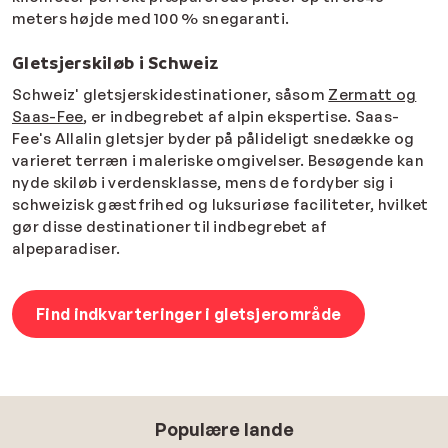
meters højde med 100 % snegaranti.
Gletsjerskiløb i Schweiz
Schweiz' gletsjerskidestinationer, såsom
Zermatt og
Saas-Fee
, er indbegrebet af alpin ekspertise. Saas-
Fee's Allalin gletsjer byder på pålideligt snedække og
varieret terræn i maleriske omgivelser. Besøgende kan
nyde skiløb i verdensklasse, mens de fordyber sig i
schweizisk gæstfrihed og luksuriøse faciliteter, hvilket
gør disse destinationer til indbegrebet af
alpeparadiser.
Find indkvarteringer i gletsjerområde
Populære lande