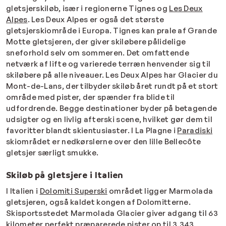
gletsjerskiløb, især i regionerne Tignes og
Les Deux
Alpes
. Les Deux Alpes er også det største
gletsjerskiområde i Europa. Tignes kan prale af Grande
Motte gletsjeren, der giver skiløbere pålidelige
sneforhold selv om sommeren. Det omfattende
netværk af lifte og varierede terræn henvender sig til
skiløbere på alle niveauer. Les Deux Alpes har Glacier du
Mont-de-Lans, der tilbyder skiløb året rundt på et stort
område med pister, der spænder fra blide til
udfordrende. Begge destinationer byder på betagende
udsigter og en livlig afterski scene, hvilket gør dem til
favoritter blandt skientusiaster. I La Plagne i
Paradiski
skiområdet er nedkørslerne over den lille Bellecôte
gletsjer særligt smukke.
Skiløb på gletsjere i Italien
I Italien i
Dolomiti Superski
området ligger Marmolada
gletsjeren, også kaldet kongen af Dolomitterne.
Skisportsstedet Marmolada Glacier giver adgang til 63
kilometer perfekt præparerede pister op til 3.343