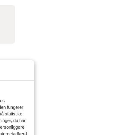
res
den fungerer
å statistike
ninger, du har
personliggøre
delser
 internetadfærd