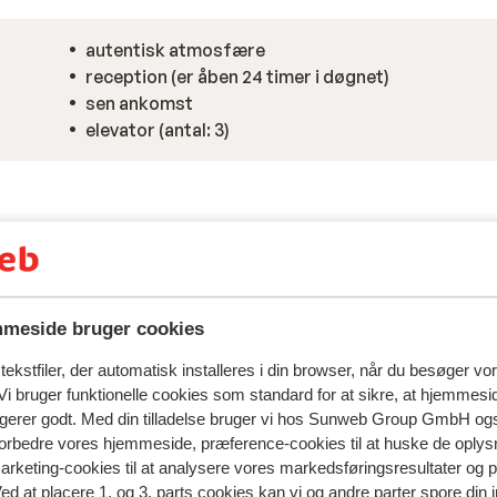
autentisk atmosfære
reception (er åben 24 timer i døgnet)
sen ankomst
elevator (antal: 3)
meside bruger cookies
ekstfiler, der automatisk installeres i din browser, når du besøger vo
i bruger funktionelle cookies som standard for at sikre, at hjemmesi
ngerer godt. Med din tilladelse bruger vi hos Sunweb Group GmbH ogs
 forbedre vores hjemmeside, præference-cookies til at huske de oplys
marketing-cookies til at analysere vores markedsføringsresultater og 
spejler deres oplevelser med vores produkt.
Mere om anmel
Ved at placere 1. og 3. parts cookies kan vi og andre parter spore din