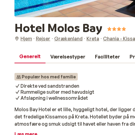
Hotel Molos Bay
Hjem
Rejser
Grækenland
Kreta
Chania - Kis
Generelt
Værelsestyper
Faciliteter
Pr
Populær hos med familie
Direkte ved sandstranden
Rummelige suiter med havudsigt
Afslapning i wellnessområdet
Molos Bay Hotel er et lille, hyggeligt hotel, der ligge
det fredelige Kissamos på Kreta. Hotellet byder på 
atmosfære og smuk udsigt til havet eller haven fra din
mulighed for afslapning i de to swimmingpools, et w
Læs mere