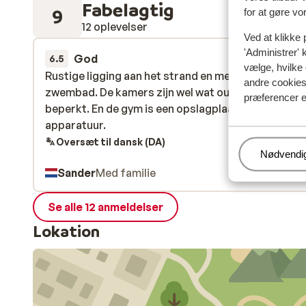
Fabelagtig
9
for at gøre vo
12 oplevelser
Ved at klikke 
'Administrer' 
God
for 4 uger 
6.5
vælge, hvilke 
Rustige ligging aan het strand en met een groot mo
Rustige ligging aan het strand en met een groot mo
andre cookies 
zwembad. De kamers zijn wel wat outdated, ontbijt 
zwembad. De kamers zijn wel wat outdated, ontbijt 
præferencer e
beperkt. En de gym is een opslagplaats van defect
beperkt. En de gym is een opslagplaats van defect
apparatuur.
apparatuur.
Oversæt til dansk (DA)
Administr
Nødvendi
Sander
Med familie
Se alle 12 anmeldelser
Lokation