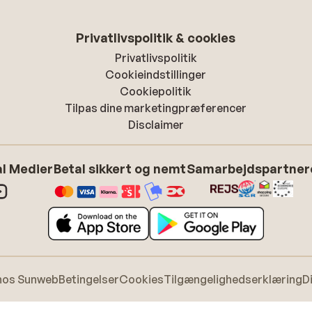
Privatlivspolitik & cookies
Privatlivspolitik
Cookieindstillinger
Cookiepolitik
Tilpas dine marketingpræferencer
Disclaimer
l Medier
Betal sikkert og nemt
Samarbejdspartner
hos Sunweb
Betingelser
Cookies
Tilgængelighedserklæring
D