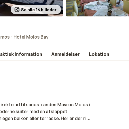
Se alle 16 billeder
samos
Hotel Molos Bay
aktisk information
Anmeldelser
Lokation
r direkte ud til sandstranden Mavros Molos i
moderne suiter med en afslappet
 egen balkon eller terrasse. Her er der rig
ellnesscenter med sauna og jacuzzi samt et