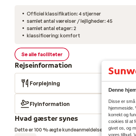
Officiel klassifikation: 4 stjerner
samlet antal værelser / lejligheder: 45
samlet antal etager: 2
klassificering: komfort
Se alle faciliteter
Rejseinformation
Forplejning
Denne hjem
Disse er små t
Flyinformation
hjemmeside. V
korrekt og fu
Hvad gæster synes
cookies til at
givet os, og 
Dette er 100 % ægte kundeanmeldelser, der ærligt af
vores tilbud. 