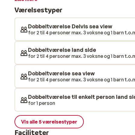
fitnessrum. Nyd en forfriskning i strandbaren, eller
Værelsestyper
centrum. Har du lyst til en udflugt, er den livlige by C
forener komfort og ro med en ideel beliggenhed – perf
Dobbeltværelse Delvis sea view
for 2 til 4 personer max. 3 voksne og 1 barn t.o.m.
Dobbeltværelse land side
for 2 til 4 personer max. 3 voksne og 1 barn t.o.m.
Dobbeltværelse sea view
for 2 til 4 personer max. 3 voksne og 1 barn t.o.m.
Dobbeltværelse til enkelt person land s
for 1 person
Vis alle 5 værelsestyper
Faciliteter