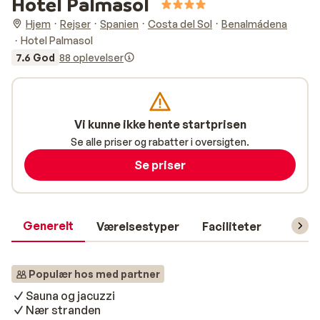
Hotel Palmasol
Hjem
Rejser
Spanien
Costa del Sol
Benalmádena
Hotel Palmasol
7.6 God
88 oplevelser
Vi kunne ikke hente startprisen
Se alle priser og rabatter i oversigten.
Se priser
Generelt
Værelsestyper
Faciliteter
Prakti
Populær hos med partner
Sauna og jacuzzi
Nær stranden