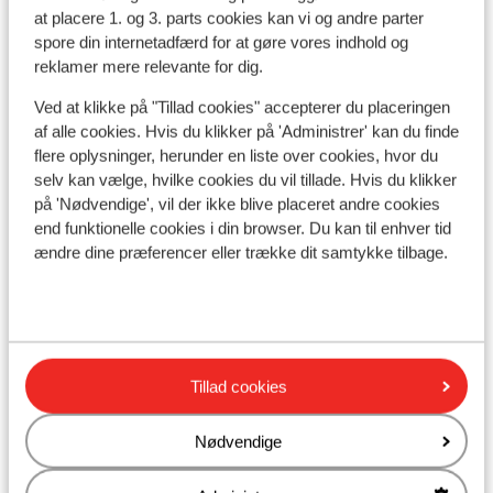
at placere 1. og 3. parts cookies kan vi og andre parter
Se på kort
spore din internetadfærd for at gøre vores indhold og
reklamer mere relevante for dig.
Ved at klikke på "Tillad cookies" accepterer du placeringen
af alle cookies. Hvis du klikker på 'Administrer' kan du finde
flere oplysninger, herunder en liste over cookies, hvor du
I området
selv kan vælge, hvilke cookies du vil tillade. Hvis du klikker
Afstand til stranden ca. 250 meter (sandstrand,
på 'Nødvendige', vil der ikke blive placeret andre cookies
liggestole, parasol)
end funktionelle cookies i din browser. Du kan til enhver tid
Afstand til centrum: ca. 200 meter
ændre dine præferencer eller trække dit samtykke tilbage.
Afstand til lufthavn ca. 13 kilometer
Afstand til busstoppested ca. 150 meter
Afstand til nærmeste butikker ca. 150 meter
Afstand til nærmeste kiosk ca. 150 meter
Nærmeste restaurant ca. 150 meter
Tillad cookies
Andre overnatningssteder i Costa del
Nødvendige
Sol