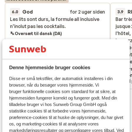
God
for 2 uger siden
R
6.0
3.9
Les lits sont durs, la formule all inclusive
Les lits sont durs, la formule all inclusive
Bar tr
Bar tr
n’inclut pas les cocktails.
n’inclut pas les cocktails.
jusque 
jusque 
l'hôtel
l'hôtel
Oversæt til dansk (DA)
jaccuzz
jaccuzz
piscine
piscine
transat
transat
Douche
Douche 
Denne hjemmeside bruger cookies
petites
Overs
Laura
Ano
Disse er små tekstfiler, der automatisk installeres i din
Med partner
Med 
browser, når du besøger vores hjemmeside. Vi
bruger funktionelle cookies som standard for at sikre, at
Se alle 88 anmeldelser
hjemmesiden fungerer korrekt og fungerer godt. Med din
Lokation
tilladelse bruger vi hos Sunweb Group GmbH også
statistike cookies til at forbedre vores hjemmeside,
præference-cookies til at huske de oplysninger, du har givet
os, og marketing-cookies til at analysere vores
markedsføringsresultater og personliggøre vores tilbud. Ved