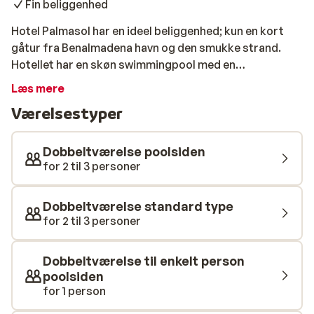
Fin beliggenhed
Hotel Palmasol har en ideel beliggenhed; kun en kort
gåtur fra Benalmadena havn og den smukke strand.
Hotellet har en skøn swimmingpool med en
solterrasse, hvor du kan tilbringe timevis med at nyde
Læs mere
solen. I baren, som har udsigt over poolen, kan du nyde
Værelsestyper
en drink både om dagen og om aftenen. Endnu bedre er
det, når du bestiller en forfriskende cocktail eller en
lækker is fra poolbaren, når du ligger og solbader.
Dobbeltværelse poolsiden
Underholdningsteamet sørger for aktiviteter om
for 2 til 3 personer
dagen og om aftenen, for unge og gamle. For
fuldstændig afslapning tilbyder Hotel Palmasol en
Dobbeltværelse standard type
sauna og jacuzzi.
for 2 til 3 personer
Dobbeltværelse til enkelt person
poolsiden
for 1 person