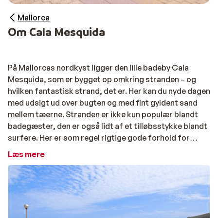
Mallorca
Om Cala Mesquida
På Mallorcas nordkyst ligger den lille badeby Cala
Mesquida, som er bygget op omkring stranden – og
hvilken fantastisk strand, det er. Her kan du nyde dagen
med udsigt ud over bugten og med fint gyldent sand
mellem tæerne. Stranden er ikke kun populær blandt
badegæster, den er også lidt af et tilløbsstykke blandt
surfere. Her er som regel rigtige gode forhold for
surfere, som vil ride på bølgerne langs stranden. Tæt
Læs mere
ved stranden findes et mindre udvalg af butikker, barer
og restauranter, hvor du kan spise en god frokost og
tage en pause fra den varme middagssol.
Oplev Mallorcas nordkyst