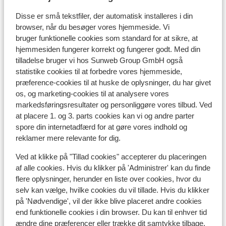
Tid:
Spanien har ingen tidsforskel med Danmark, undtagen
Disse er små tekstfiler, der automatisk installeres i din
browser, når du besøger vores hjemmeside. Vi
på de Kanariske Øer, der er de 1 time foran.
bruger funktionelle cookies som standard for at sikre, at
hjemmesiden fungerer korrekt og fungerer godt. Med din
Sprog:
tilladelse bruger vi hos Sunweb Group GmbH også
Det officielle sprog er spansk.
statistike cookies til at forbedre vores hjemmeside,
præference-cookies til at huske de oplysninger, du har givet
Penge:
os, og marketing-cookies til at analysere vores
Den officielle møntenhed er euroen.
markedsføringsresultater og personliggøre vores tilbud. Ved
at placere 1. og 3. parts cookies kan vi og andre parter
Drikkepenge:
spore din internetadfærd for at gøre vores indhold og
Det er normalt at give ca. 10% i drikkepenge på de
reklamer mere relevante for dig.
spanske barer og restauranter.
Ved at klikke på "Tillad cookies" accepterer du placeringen
af alle cookies. Hvis du klikker på 'Administrer' kan du finde
Strøm:
flere oplysninger, herunder en liste over cookies, hvor du
Strømforsyningen er ligesom i Danmark 220 volt.
selv kan vælge, hvilke cookies du vil tillade. Hvis du klikker
Stikkontaktet kan dog godt have en anden form. I det
på 'Nødvendige', vil der ikke blive placeret andre cookies
tilfælde kan du købe et mellemled i supermarkedet.
end funktionelle cookies i din browser. Du kan til enhver tid
ændre dine præferencer eller trække dit samtykke tilbage.