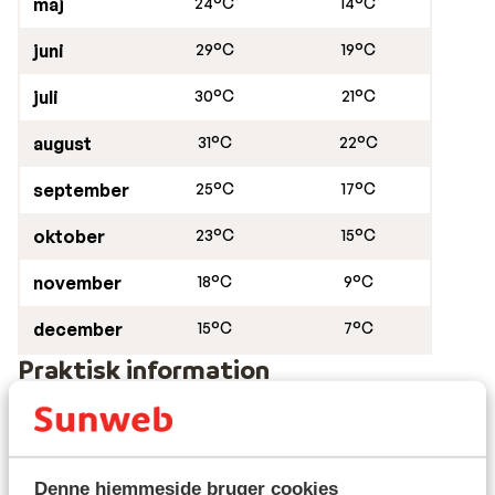
maj
24°C
14°C
juni
29°C
19°C
juli
30°C
21°C
august
31°C
22°C
september
25°C
17°C
oktober
23°C
15°C
november
18°C
9°C
december
15°C
7°C
Praktisk information
Hovedstad:
Hovedstaden er Madrid.
Denne hjemmeside bruger cookies