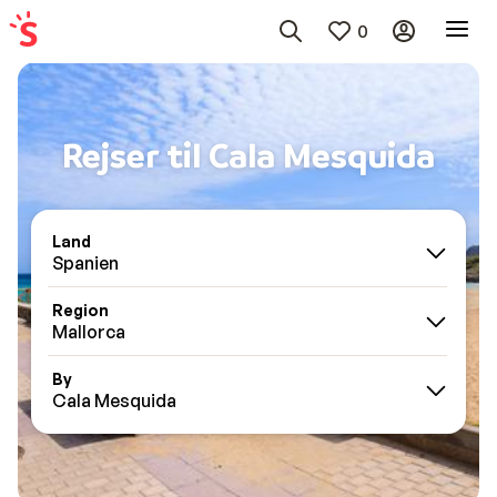
0
Rejser til Cala Mesquida
Land
Spanien
Region
Mallorca
By
Cala Mesquida