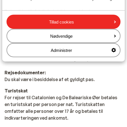
Vand:
Det er ikke tilrådeligt at drikke vand fra hanen.
Tillad cookies
Mad:
Typiske spanske retter er tapas (små snacks) og paella
Nødvendige
(ris med skalddyr).
Administrer
Mobiltelefon:
Din danske mobiltelefon virker også i Spanien.
Rejsedokumenter:
Du skal være i besiddelse af et gyldigt pas.
Turistskat
For rejser til Catalonien og De Baleariske Øer betales
en turistskat per person per nat. Turistskatten
omfatter alle personer over 17 år og betales til
indkvarteringen ved ankomst.