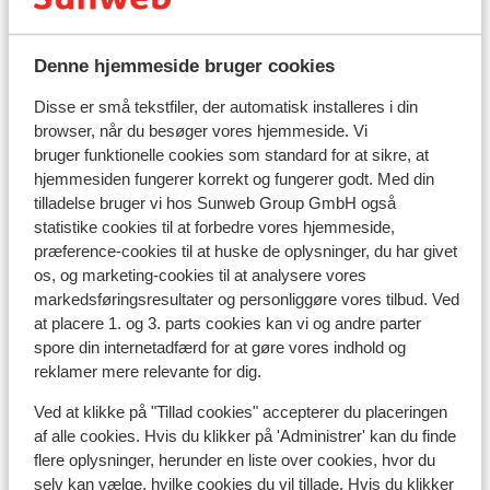
identitetskort.
Nødnummer
Denne hjemmeside bruger cookies
Alarmnummeret i Frankrig til politi, ambulance og
brandvæsen er 112.
Disse er små tekstfiler, der automatisk installeres i din
browser, når du besøger vores hjemmeside. Vi
Rejse i bil til Frankrig:
bruger funktionelle cookies som standard for at sikre, at
*Hastighedsgrænsen på motorveje er 130 km/t.
hjemmesiden fungerer korrekt og fungerer godt. Med din
Hastighedsgrænsen for førere, der har haft kørekort i
tilladelse bruger vi hos Sunweb Group GmbH også
mindre end 2 år, er 110 km/t.
statistike cookies til at forbedre vores hjemmeside,
* Der er vejafgifter på de fleste franske motorveje
præference-cookies til at huske de oplysninger, du har givet
* I nogle byer er det obligatorisk at have et
os, og marketing-cookies til at analysere vores
miljømærkat. Hvis du kører langs Paris' ringvej,
markedsføringsresultater og personliggøre vores tilbud. Ved
at placere 1. og 3. parts cookies kan vi og andre parter
Boulevard Périphérique, skal du i mange tilfælde også
spore din internetadfærd for at gøre vores indhold og
have et miljømærkat. Vignetten kan ikke fås ved
reklamer mere relevante for dig.
vejsiden, men kan kun bestilles online. Det franske
politi anbefaler, at du printer ansøgningsskemaet og
Ved at klikke på "Tillad cookies" accepterer du placeringen
bekræftelsen ud og tager den med dig, hvis vignetten
af alle cookies. Hvis du klikker på 'Administrer' kan du finde
ikke leveres med posten i tide. Bestillingsformularen
flere oplysninger, herunder en liste over cookies, hvor du
kan findes på dette websted: https://www.certificat-
selv kan vælge, hvilke cookies du vil tillade. Hvis du klikker