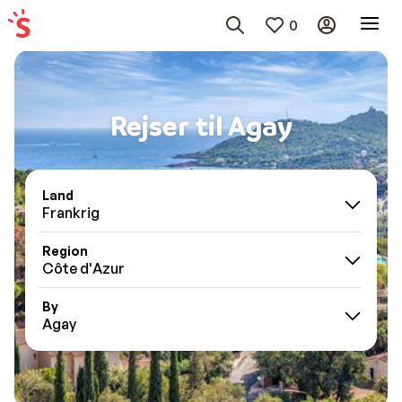
0
Rejser til Agay
Land
Frankrig
Region
Côte d'Azur
By
Agay