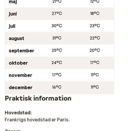
maj
21°C
12°C
juni
27°C
18°C
juli
30°C
23°C
august
31°C
22°C
september
25°C
20°C
oktober
24°C
17°C
november
17°C
11°C
december
16°C
11°C
Praktisk information
Hovedstad:
Frankrigs hovedstad er Paris.