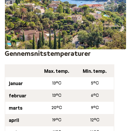
Gennemsnitstemperaturer
Max. temp.
Min. temp.
januar
13°C
5°C
februar
13°C
6°C
marts
20°C
9°C
april
19°C
12°C