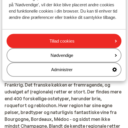
air.gouv.fr/en/demande-ext/cgu
på 'Nødvendige', vil der ikke blive placeret andre cookies
end funktionelle cookies i din browser. Du kan til enhver tid
* I Frankrig er det obligatorisk at have følgende ting
ændre dine præferencer eller trække dit samtykke tilbage.
med i bilen: Faretrekant og sikkerhedsvest med
refleksstriber. Føreren skal bære dem, når han/hun
efterlader bilen ved vejkanten uden for bebyggede
områder i tilfælde af nedbrud eller ulykke.
Tillad cookies
(Sikkerhedsveste kan bl.a. købes hos ANWB), og når du
rejser til Frankrig, skal du også have en ildslukker med i
Nødvendige
bilen.
Administrer
Mad og drikke:
Du pain, du vin.... Mad er en meget vigtig del af livet i
Frankrig. Det franske køkken er fremragende, og
udvalget af (regionale) retter er stort. Der findes mere
end 400 forskellige ostetyper, herunder brie,
roquefort og reblochon. Hver region har sine egne
pølser, brødtyper og naturligvis fantastiske vine fra
Bourgogne, Bordeaux, Médoc - og sidst men ikke
mindst Champagne. Blandt de kendte regionale retter