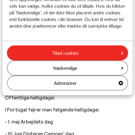
Pas:
selv kan vælge, hvilke cookies du vil tillade. Hvis du klikker
Når du rejser til Portugal, skal du medbringe et gyldigt
på 'Nødvendige', vil der ikke blive placeret andre cookies
end funktionelle cookies i din browser. Du kan til enhver tid
pas. Du er selv ansvarlig for passets gyldighed i
ændre dine præferencer eller trække dit samtykke tilbage.
forbindelse med din ferie.
Nødstilfælde:
Ved behov for kontakt til politi, ambulance eller
brandvæsen ringes 112.
Tillad cookies
Åbningstider:
Forretningerne i Portugal har som udgangspunkt åbent
Nødvendige
fra mandag til fredag fra 9.00 – 13.00 og 15.00 – 19.00
og lørdag fra 9.00 – 13.00. Åbningstiderne kan lokalt
Administrer
variere.
Offentlige helligdage:
I Portugal fejrer man følgende helligdage:
- 1. maj Arbejdets dag
- 10. juni Digteren Camoes' dag