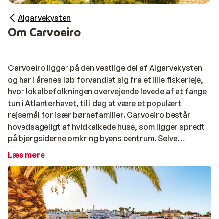
Algarvekysten
Om Carvoeiro
Carvoeiro ligger på den vestlige del af Algarvekysten
og har i årenes løb forvandlet sig fra et lille fiskerleje,
hvor lokalbefolkningen overvejende levede af at fange
tun i Atlanterhavet, til i dag at være et populært
rejsemål for især børnefamilier. Carvoeiro består
hovedsageligt af hvidkalkede huse, som ligger spredt
på bjergsiderne omkring byens centrum. Selve
Carvoeiros centrum er ganske lille og består af to
Læs mere
gader, som mødes ved en lille plads bag stranden. I
byen findes et mindre udvalg af forretninger samt
masser af gode restauranter og hyggelige caféer. Vil
du have et hurtigt overblik over byen, kører det lille
turisttog en rundtur i byen og området flere gange i