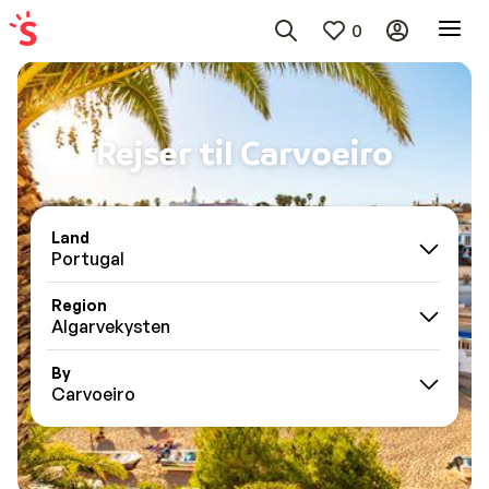
0
Rejser til Carvoeiro
Land
Portugal
Region
Algarvekysten
By
Carvoeiro