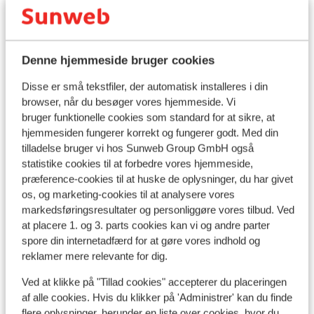
Praktisk information
Denne hjemmeside bruger cookies
Disse er små tekstfiler, der automatisk installeres i din
Hovedstad:
browser, når du besøger vores hjemmeside. Vi
Hovedstaden i Portugal er Lissabon.
bruger funktionelle cookies som standard for at sikre, at
hjemmesiden fungerer korrekt og fungerer godt. Med din
Sprog:
tilladelse bruger vi hos Sunweb Group GmbH også
Det officielle sprog i Portugal er portugisisk.
statistike cookies til at forbedre vores hjemmeside,
Tid:
præference-cookies til at huske de oplysninger, du har givet
Portugal er 1 time bagud i forhold til Danmark.
os, og marketing-cookies til at analysere vores
Penge:
markedsføringsresultater og personliggøre vores tilbud. Ved
at placere 1. og 3. parts cookies kan vi og andre parter
Den officielle valuta i Portugal er euro.
spore din internetadfærd for at gøre vores indhold og
Drikkepenge:
reklamer mere relevante for dig.
Det er normalt at give ca. 5-10% i drikkepenge på de
portugisiske barer og restauranter.
Ved at klikke på "Tillad cookies" accepterer du placeringen
Strøm:
af alle cookies. Hvis du klikker på 'Administrer' kan du finde
Strømforsyningen er ligesom i Danmark 220 volt.
flere oplysninger, herunder en liste over cookies, hvor du