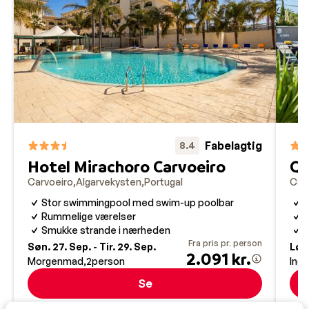
Cervoeiro, og vores guider besøger dit hotel eller et
sted i nærheden flere gange i løbet af din ferie. Du er
også altid velkommen til at kontakte guiden telefonisk.
Fabelagtig
8.4
Hotel Mirachoro Carvoeiro
Qu
Carvoeiro
Algarvekysten
Portugal
Car
Stor swimmingpool med swim-up poolbar
N
Rummelige værelser
R
Smukke strande i nærheden
R
Fra pris pr. person
Søn. 27. Sep. - Tir. 29. Sep.
Lør.
2.091 kr.
Morgenmad
2
person
Inge
Se