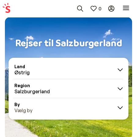
0
Rejser til Salzburgerland
Land
Østrig
Region
Salzburgerland
By
Vælg by