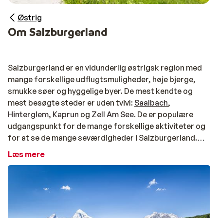
Østrig
Om Salzburgerland
Salzburgerland er en vidunderlig østrigsk region med
mange forskellige udflugtsmuligheder, høje bjerge,
smukke søer og hyggelige byer. De mest kendte og
mest besøgte steder er uden tvivl:
Saalbach
,
Hinterglem
,
Kaprun
og
Zell Am See
. De er populære
udgangspunkt for de mange forskellige aktiviteter og
for at se de mange seværdigheder i Salzburgerland.
På ferie til Salzburgerland
Læs mere
Salzburgerland hedder sådan for at gøre forskellen fra
byen Salzburg tydelig. Denne smukke by ligger i den
samme region, men på denne måde er det straks klart.
Salzburg er i øvrigt virkelig et must at besøge. Besøg