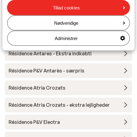
Résidence PV Premium Amara
Tillad cookies
Résidence P&V Premium L'Amara - Særpris
Nødvendige
Club Belambra Les Cimes du Soleil
Administrer
Résidence Antares - Ekstra indkøbt!
Résidence P&V Antarès - særpris
Résidence Atria Crozats
Résidence Atria Crozats - ekstra lejligheder
Résidence P&V Electra