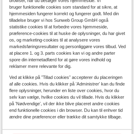
browser, når du besøger vores hjemmeside. Vi
bruger funktionelle cookies som standard for at sikre, at
hjemmesiden fungerer korrekt og fungerer godt. Med din
tilladelse bruger vi hos Sunweb Group GmbH også
statistike cookies til at forbedre vores hjemmeside,
præference-cookies til at huske de oplysninger, du har givet
os, og marketing-cookies til at analysere vores
markedsføringsresultater og personliggøre vores tilbud. Ved
at placere 1. og 3. parts cookies kan vi og andre parter
spore din internetadfærd for at gøre vores indhold og
reklamer mere relevante for dig.
Ved at klikke på "Tillad cookies" accepterer du placeringen
Avoriaz
af alle cookies. Hvis du klikker på 'Administrer' kan du finde
flere oplysninger, herunder en liste over cookies, hvor du
Andre overnatningssteder i Avoriaz
selv kan vælge, hvilke cookies du vil tillade. Hvis du klikker
på 'Nødvendige', vil der ikke blive placeret andre cookies
end funktionelle cookies i din browser. Du kan til enhver tid
SOWELL COLLECTION Hôtel des Dromonts &
ændre dine præferencer eller trække dit samtykke tilbage.
Spa