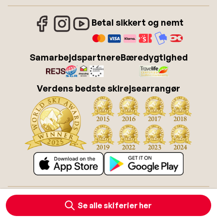
Betal sikkert og nemt
Samarbejdspartnere
Bæredygtighed
Verdens bedste skirejsearrangør
Om Sunweb
Job hos Sunweb
Betingelser
Cookies
Se alle skiferier her
Tilgængelighedserklæring
Disclaimer
Sitemap