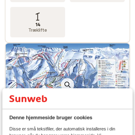
der altid et liftkort. Med et
liftkort til Avoriaz
har du
adgang til alle destinationens 79 pister. Til øvende
skiløbere anbefales det dog at købe det udvidede
14
liftkort, som giver adgang til alle 650 pistekilometer i
Træklifte
Les Portes du Soleil og byder på endeløse muligheder
for fantastisk skiløb.
Se alle vores
skiferier til Frankrig
.
Denne hjemmeside bruger cookies
Disse er små tekstfiler, der automatisk installeres i din
Top destinationer