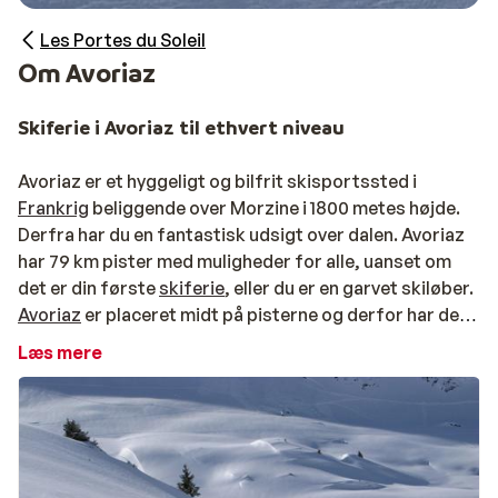
Les Portes du Soleil
Om Avoriaz
Skiferie i Avoriaz til ethvert niveau
Avoriaz er et hyggeligt og bilfrit skisportssted i
Frankrig
beliggende over Morzine i 1800 metes højde.
Derfra har du en fantastisk udsigt over dalen. Avoriaz
har 79 km pister med muligheder for alle, uanset om
det er din første
skiferie
, eller du er en garvet skiløber.
Avoriaz
er placeret midt på pisterne og derfor har de
fleste indkvarteringer en
ski in/ski out
placering.
Læs mere
Sammen med blandt andet Morzine og Châtel udgør
det skiområdet
Les Portes du Soleil
, der tilbyder et
enormt skisystem med hele 650 km pister. Pisterne
varierer, og takket være det store skiområde kan du
prøve nye pister hver dag.