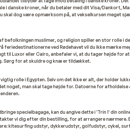
udlandet tilbyder at tage imod betaling i danske kroner. Det
le i danske kroner, når du betaler med dit Visa/Dankort, Ma
Du skal dog være opmærksom på, at vekselkursen meget sjæld
f befolkningen muslimer, og religion spiller en stor rolle i de
 På feriedestinationerne ved Rødehavet vil du ikke mærke meg
t til Luxor eller Cairo, anbefaler vi, at du tager højde for a
 Sørg for at skuldre og knæ er tildækket.
igtig rolle i Egypten. Selv om det ikke er alt, der holder lukke
det noget, man skal tage højde for. Datoerne for afholdels
enderen.
bringe specielbagage, kan du angive dette i 'Trin 1' din onli
takter vi dig efter din bestilling, for at arrangere nærmere.
e: kitesurfing udstyr, dykkerudstyr, golfudstyr, cykel, su