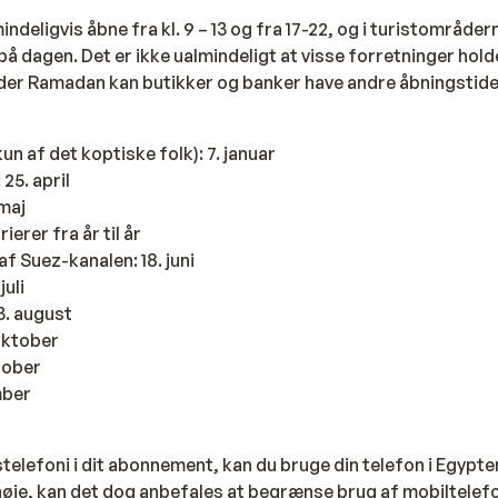
ndeligvis åbne fra kl. 9 – 13 og fra 17-22, og i turistområde
på dagen. Det er ikke ualmindeligt at visse forretninger hold
der Ramadan kan butikker og banker have andre åbningstide
kun af det koptiske folk): 7. januar
 25. april
 maj
erer fra år til år
af Suez-kanalen: 18. juni
juli
 3. august
oktober
tober
mber
telefoni i dit abonnement, kan du bruge din telefon i Egypte
høje, kan det dog anbefales at begrænse brug af mobiltelef