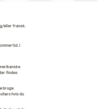
der
g/eller fransk.
til et
sommertid. I
amerikanske
der findes
il
hele,
ke bruge
llars hvis du