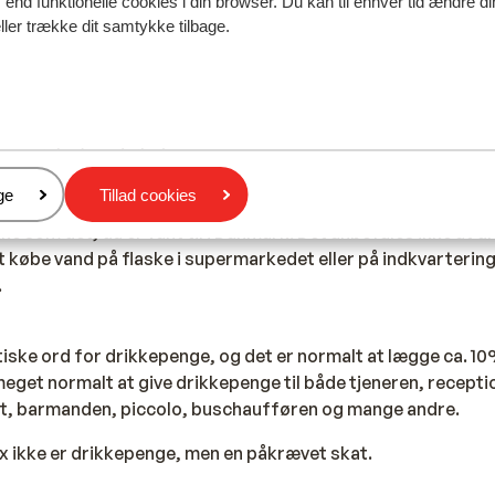
 kombinerer flere forskellige køkkener. Både persiske, græ
end funktionelle cookies i din browser. Du kan til enhver tid ændre d
ller trække dit samtykke tilbage.
e påvirkninger kan findes i de egyptiske retter. I Egypten fin
 af kikærter, der serveres i pitabrød. Det er lækkert med en y
insesuppe er også regelmæssigt på menuen.
 sød tand. De drikker sød te og kaffe. Efter måltidet eller i 
e en sisha (vandpibe).
s restauranter serverer ofte primært buffetretter af inter
er
ge
Tillad cookies
ke som det, du er vant til i Danmark. Det anbefales ikke at d
t købe vand på flaske i supermarkedet eller på indkvarterin
.
iske ord for drikkepenge, og det er normalt at lægge ca. 10
eget normalt at give drikkepenge til både tjeneren, recepti
t, barmanden, piccolo, buschaufføren og mange andre.
x ikke er drikkepenge, men en påkrævet skat.