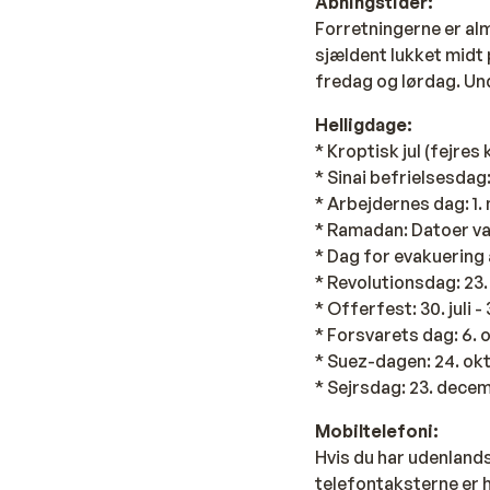
Åbningstider:
Forretningerne er almi
sjældent lukket midt 
fredag og lørdag. Un
Helligdage:
* Kroptisk jul (fejres 
* Sinai befrielsesdag:
* Arbejdernes dag: 1.
* Ramadan: Datoer vari
* Dag for evakuering 
* Revolutionsdag: 23. 
* Offerfest: 30. juli -
* Forsvarets dag: 6. 
* Suez-dagen: 24. ok
* Sejrsdag: 23. dece
Mobiltelefoni:
Hvis du har udenlands
telefontaksterne er 