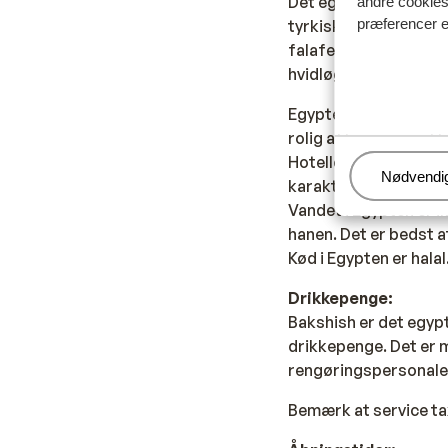
Det egyptiske køkken
andre cookies 
præferencer e
tyrkiske og italiensk
falafel, en ret lavet
hvidløgssauce til! L
Egypterne har også en
rolig aften ryges oft
Hotellets/lejligheden
Administr
Nødvendi
karakter.
Vandet i Egypten er ik
hanen. Det er bedst a
Kød i Egypten er halal
Drikkepenge:
Bakshish er det egypt
drikkepenge. Det er m
rengøringspersonale
Bemærk at service ta