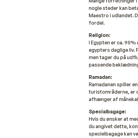
Mange forretninger i 
nogle steder kan beta
Maestro i udlandet. 
fordel.
Religion:
I Egypten er ca. 95% a
egypters daglige liv.
men tager du på udflug
passende beklædning.
Ramadan:
Ramadanen spiller en v
turistområderne, er 
afhænger af månekal
Specialbagage:
Hvis du ønsker at med
du angivet dette, kon
specielbagage kan vær