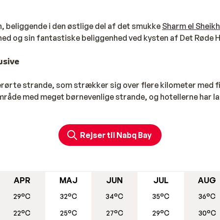
 beliggende i den østlige del af det smukke
Sharm el Sheikh
hed og sin fantastiske beliggenhed ved kysten af ​​Det Røde H
lusive
rørte strande, som strækker sig over flere kilometer med fi
 område med meget børnevenlige strande, og hotellerne har l
et, hvor der åbner sig en ny verden med masser af farverige 
 mens du lader dig betage af de storslået omgivelser. Der er
ortsaktiviteter
, såsom snorkling, dykning og kitesurfing.
Rejser til Nabq Bay
stort udvalg af hoteller og feriesteder i Nabq, der passer ti
s til mere budgetvenlige muligheder, er der noget for enhve
l Egypten med All-inclusive.
APR
MAJ
JUN
JUL
AUG
29°C
32°C
34°C
35°C
36°C
22°C
25°C
27°C
29°C
30°C
nde, er der masser af andre aktiviteter og seværdigheder i N