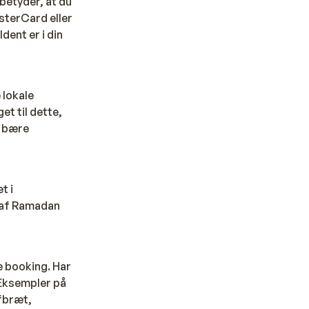
 betyder, at du
sterCard eller
ent er i din
 lokale
et til dette,
t bære
t i
e af Ramadan
ne booking. Har
 Eksempler på
rfbræt,