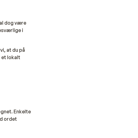
skal dog være
sværlige i
i, at du på
 et lokalt
øgnet. Enkelte
ed ordet