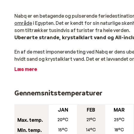
Nabq er en betagende og pulserende feriedestination,
område
i Egypten. Det er kendt for sin naturlige skøn
som tiltrækker tusindvis af turister fra hele verden.
Uberørte strande, krystalklart vand og All-inc
En af de mest imponerende ting ved Nabq er dens ube
hvidt sand og krystalklart vand. Det er et lavvandet
badebroer henover det flade stykke og ud til koralrev
Læs mere
På stranden kan du slappe af og nyde solen og havet,
masser af muligheder for at prøve forskellige
vandsp
Gennemsnitstemperaturer
Når det kommer til overnatningsmuligheder, er der et 
ethvert budget og enhver smag. Fra luksuriøse resort
rejsende. Du behøver ikke lede længe efter en rejse ti
JAN
FEB
MAR
En rejse til Nabq med mange oplevelser
Max. temp.
20°C
21°C
25°C
Min. temp.
15°C
14°C
18°C
Hvis du trænger til lidt afveksling fra de flotte stra