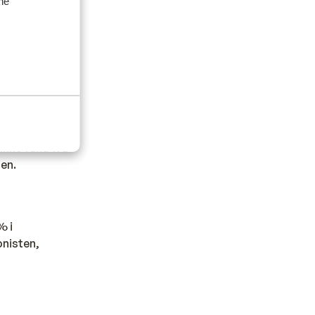
ske, franske,
ine
der du en masse
oghurt/
løbet af en
national
rikke vand fra
gen.
% i
onisten,