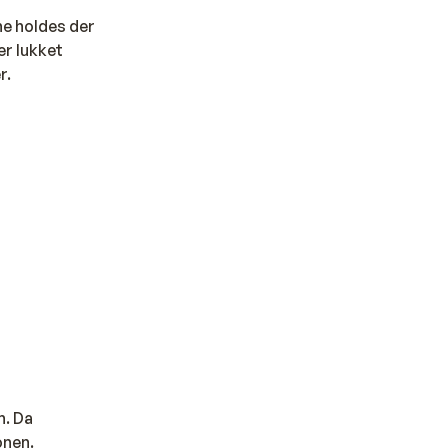
rne holdes der
er lukket
r.
n. Da
onen.