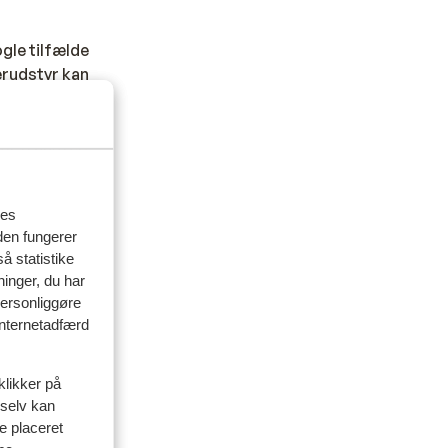
gle tilfælde
erudstyr kan
specialtransfer
 har angivet
or transfer.
gør det, skal
res
den fungerer
å statistike
nd i Danmark,
ninger, du har
personliggøre
 internetadfærd
 din rejse?
klikker på
 selv kan
ve placeret