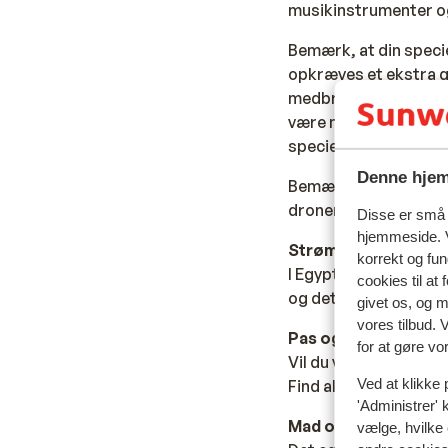
musikinstrumenter og
Bemærk, at din specie
opkræves et ekstra g
medbringes i normal t
være nødvendigt. Omk
specielbagage i din o
Denne hjem
Bemærk venligst
, at
dronen efterlades i l
Disse er små t
hjemmeside. V
Strøm:
korrekt og fu
I Egypten bruger man 
cookies til at
og det kan derfor væ
givet os, og 
vores tilbud. 
Pas og visum:
for at gøre vo
Vil du vide mere om p
Ved at klikke 
Find alt det vigtige i
v
'Administrer' 
Mad og drikke:
vælge, hvilke 