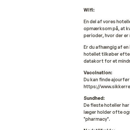
Wifi:
En del af vores hotell
opmærksom på, at kva
perioder, hvor der er
Er du afhængig af en 
hotellet tilkøber efte
datakort for et mind
Vaccination:
Du kan finde ajourfø
https://www.sikkerr
Sundhed:
De fleste hoteller har
læger holder ofte og
"pharmacy".