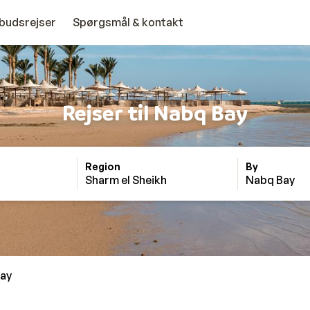
budsrejser
Spørgsmål & kontakt
Rejser til Nabq Bay
Region
By
Sharm el Sheikh
Nabq Bay
ay