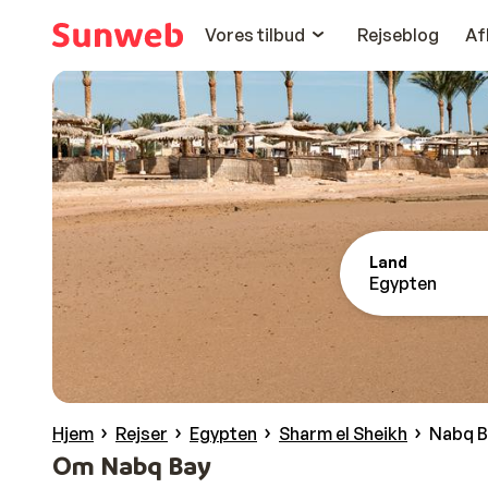
Vores tilbud
Rejseblog
Af
Land
Egypten
Hjem
Rejser
Egypten
Sharm el Sheikh
Nabq B
Om Nabq Bay