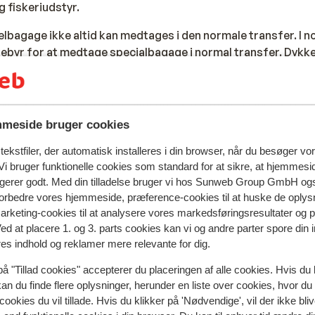
 fiskeriudstyr.
lbagage ikke altid kan medtages i den normale transfer. I no
ebyr for at medtage specialbagage i normal transfer. Dykk
ransfer, uden ekstra omkostninger. I visse tilfælde kan en 
ostninger forbundet ved dette, er for egen regning. Når du
nline booking, vil vi efterfølgende gennemgå mulighederne f
meside bruger cookies
 en drone er strengt forbudt at medbringe i Egypten. Hvis du 
ufthavnen.
ekstfiler, der automatisk installeres i din browser, når du besøger vo
i bruger funktionelle cookies som standard for at sikre, at hjemmesi
ngerer godt. Med din tilladelse bruger vi hos Sunweb Group GmbH ogs
220 volt som i Danmark, stikhullerne er dog ofte smallere e
 forbedre vores hjemmeside, præference-cookies til at huske de oplys
re nødvenligt med en adapter.
marketing-cookies til at analysere vores markedsføringsresultater og 
Ved at placere 1. og 3. parts cookies kan vi og andre parter spore din
res indhold og reklamer mere relevante for dig.
as, visum eller andre praktiske oplysninger i forbindelse med
på "Tillad cookies" accepterer du placeringen af alle cookies. Hvis du 
ores FAQ her
.
kan du finde flere oplysninger, herunder en liste over cookies, hvor du
cookies du vil tillade. Hvis du klikker på 'Nødvendige', vil der ikke bli