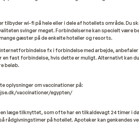
er tilbyder wi-fi på hele eller i dele af hotellets område. Du 
liteten svinger meget. Forbindelserne kan specielt være be
 mange gæster på de enkelte hoteller og resorts.
internetforbindelse fx i forbindelse med arbejde, anbefaler v
r en fast forbindelse, hvis dette er muligt. Alternativt kan du
re beløb.
rte oplysninger om vaccinationer på:
ejse.dk/vaccinationer/egypten/
 en læge tilknyttet, som ofte har en tilkaldevagt 24 timer i d
så rådgivningstimer på hotellet. Apoteker kan genkendes v