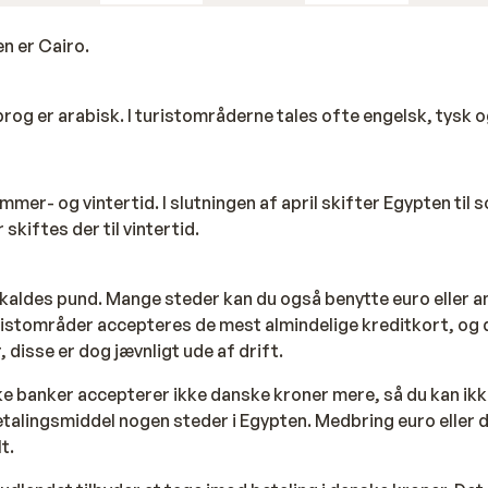
ge Ras Mohammed National Park, som er kendt for sin
forske ørkenen, tage en kameltur eller besøge lokale marke
n er Cairo.
e retter.
prog er arabisk. I turistområderne tales ofte engelsk, tysk o
ndt for sine uberørte strande og smukke natur, som gør det 
ter som snorkling og dykning.
lære turistdestinationer i Sharm el Sheikh, såsom Ras
mmer- og vintertid. I slutningen af april skifter Egypten til 
nen og traditionelle egyptiske markeder.
skiftes der til vintertid.
vernatningsmuligheder i Nabq, der passer til forskellige
budgetvenlige muligheder.
 kaldes pund. Mange steder kan du også benytte euro eller 
turistområder accepteres de mest almindelige kreditkort, og 
disse er dog jævnligt ude af drift.
ilbyder noget for enhver smag. Det er et sted, der er perfekt t
rskning. Så hvis du leder efter en destination, der har det 
ke banker accepterer ikke danske kroner mere, så du kan ik
alingsmiddel nogen steder i Egypten. Medbring euro eller do
t.