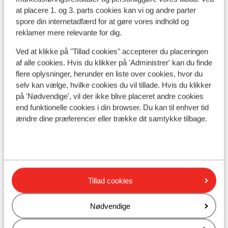
at placere 1. og 3. parts cookies kan vi og andre parter
spore din internetadfærd for at gøre vores indhold og
Se på kort
reklamer mere relevante for dig.
Ved at klikke på "Tillad cookies" accepterer du placeringen
af alle cookies. Hvis du klikker på 'Administrer' kan du finde
flere oplysninger, herunder en liste over cookies, hvor du
selv kan vælge, hvilke cookies du vil tillade. Hvis du klikker
I området
på 'Nødvendige', vil der ikke blive placeret andre cookies
Afstand til stranden ca. 150 meter (stenstrand)
end funktionelle cookies i din browser. Du kan til enhver tid
Afstand til centrum: ca. 1,5 kilometer, lindos: ca. 15
ændre dine præferencer eller trække dit samtykke tilbage.
kilometer, rhodos: ca. 54 kilometer
Afstand til lufthavn ca. 65 kilometer
Afstand til busstoppested ca. 20 meter
Afstand til pengeautomat ca. 150 meter
Afstand til nærmeste butikker ca. 150 meter
Tillad cookies
Afstand til nærmeste kiosk ca. 150 meter
Nærmeste restaurant ca. 200 meter
Nødvendige