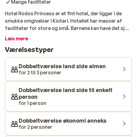
Mange faciliteter
Hotel Rodos Princess er et fint hotel, der ligger i de
smukke omgivelser i Kiotari. Hotellet har masser af
faciliteter for store og små. Børnene kan have det sjovt
hele dagen i mini-/børneklubben og med
Læs mere
underholdningsteamet. Har du lyst til at nyde solen? Så
Værelsestyper
er stranden inden for gåafstand, og hotellet har en
dejlig pool du kan køle af i. Om aftenen kan du nyde et
smukt show, mens du nyder en lækker drink. Personalet
Dobbeltværelse land side almen
vil gøre alt for, at du får en fantastisk ferie.
for 2 til 3 personer
Dobbeltværelse land side til enkelt
person
for 1 person
Dobbeltværelse økonomi anneks
for 2 personer