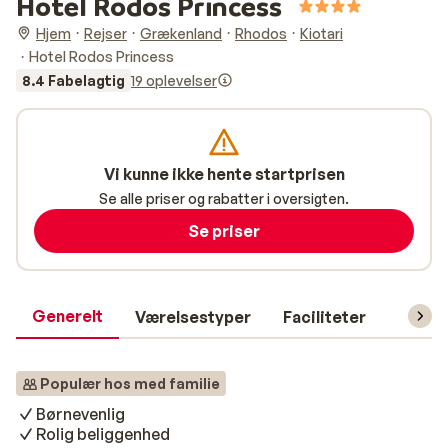
Hotel Rodos Princess
Hjem
Rejser
Grækenland
Rhodos
Kiotari
Hotel Rodos Princess
8.4 Fabelagtig
19 oplevelser
Vi kunne ikke hente startprisen
Se alle priser og rabatter i oversigten.
Se priser
Generelt
Værelsestyper
Faciliteter
Prakti
Populær hos med familie
Børnevenlig
Rolig beliggenhed