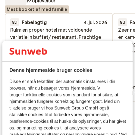
19 oplevelser
Mest booket af med familie
Fabelagtig
4. jul. 2026
Fa
8.1
8.1
Ruim en proper hotel met voldoende
Ruim en proper hotel met voldoende
Zeer n
Zeer n
variatie in buffet/ restaurant. Prachtige
variatie in buffet/ restaurant. Prachtige
en kame
en kame
ligging aan de zee. Busverbinding vlak voor
ligging aan de zee. Busverbinding vlak voor
verzorg
verzorg
het hotel. Heerlijke zitbankjes in het
het hotel. Heerlijke zitbankjes in het
Overs
zwembad. Het enige minpuntje is het
zwembad. Het enige minpuntje is het
tekort aan kussens op de ligstoelen rond
tekort aan kussens op de ligstoelen rond
Denne hjemmeside bruger cookies
het zwembad. Er zijn er maar een aantal
het zwembad. Er zi...
mere
aanwezig.
Oversæt til dansk (DA)
Disse er små tekstfiler, der automatisk installeres i din
Evy Alles
Ano
browser, når du besøger vores hjemmeside. Vi
Med familie
Med 
bruger funktionelle cookies som standard for at sikre, at
hjemmesiden fungerer korrekt og fungerer godt. Med din
Se alle 19 anmeldelser
tilladelse bruger vi hos Sunweb Group GmbH også
statistike cookies til at forbedre vores hjemmeside,
Lokation
præference-cookies til at huske de oplysninger, du har givet
os, og marketing-cookies til at analysere vores
markedsføringsresultater og personliggøre vores tilbud. Ved