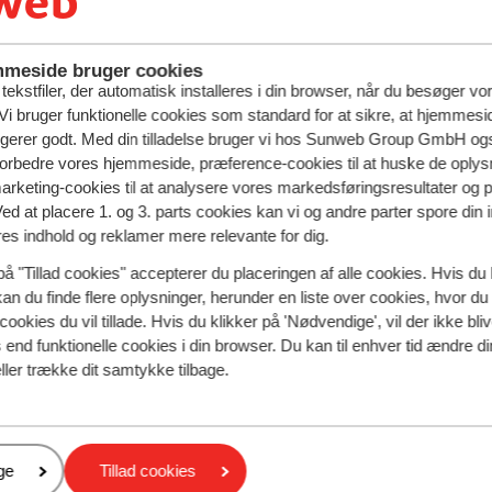
kiet
eller lækker tapas og kold sangria på en fortovscafé i
S
ud fra Rødehavets kyst, eller du kan nyde solen fra en sols
meside bruger cookies
ekstfiler, der automatisk installeres i din browser, når du besøger vo
i bruger funktionelle cookies som standard for at sikre, at hjemmesi
En ting er at udbuddet er størst, men priserne har det også 
ngerer godt. Med din tilladelse bruger vi hos Sunweb Group GmbH ogs
u går og drømmer om. så kan du med fordel planlægge og best
 forbedre vores hjemmeside, præference-cookies til at huske de oplys
n du spare mange penge med vores early booking-rabatter.
marketing-cookies til at analysere vores markedsføringsresultater og 
 mange fordele ved vores early booking rabatter.
Ved at placere 1. og 3. parts cookies kan vi og andre parter spore din
res indhold og reklamer mere relevante for dig.
på "Tillad cookies" accepterer du placeringen af alle cookies. Hvis du 
kan du finde flere oplysninger, herunder en liste over cookies, hvor du
cookies du vil tillade. Hvis du klikker på 'Nødvendige', vil der ikke bli
end funktionelle cookies i din browser. Du kan til enhver tid ændre d
ller trække dit samtykke tilbage.
e i god tid. Som den helt store bonus er, at du og familien
man kalder det. Samtidigt så vil du også kunne opleve, at ma
er
ge
Tillad cookies
også, at vi jo sælger en pakkerejse, også kaldet
charterrejse