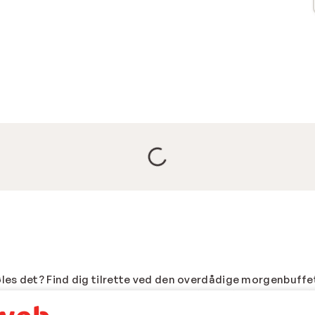
es det? Find dig tilrette ved den overdådige morgenbuffet
yrenerne, se solnedgangen sammen, hånd i hånd, og husk på 
 rabat. Vi har noget til dig, uanset om du drømmer om fasc