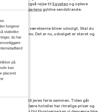
panien
. Du kan også rejse til
Egypten
og opleve
eng på en af
Bulgariens
gyldne sandstrande.
res
den fungerer
med at stige som værelserne bliver udsolgt. Skal du
å statistike
ille din ferie nu. Det er nu, udvalget er størst og
ninger, du har
personliggøre
 internetadfærd
klikker på
 selv kan
ve placeret
ine
 kan glæde jer til jeres ferie sammen. Tiden går
nge af de populære hoteller har rimelige priser og
r
, der inkluderer fly! Flypriserne kan vi desværre ikke