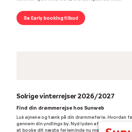
Se Early booking tilbud
Solrige vinterrejser 2026/2027
Find din drømmerejse hos Sunweb
Luk øjnene og tænk på din drømmeferie. Hvordan føl
gennem din yndlings by. Nyd lyden af kvistene på s
at booke dit næste ferieminde nu med early booking