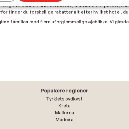
 kan stige voldsomt i pris nu tættere, man kommer på afrejse
for finder du forskellige rabatter alt efter hvilket hotel, du
 glæd familien med flere uforglemmelige øjeblikke. Vi glæder
Populære regioner
Tyrkiets sydkyst
Kreta
Mallorca
Madeira