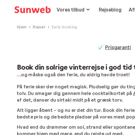
Vores tilbud
Rejseblog
Af
Hjem
Rejser
Early booking
Prisgaranti
Book din solrige vinterrejse i god tid t
…og måske også den ferie, du aldrig havde troet!
På ferie sker der noget magisk. Pludselig gør du ting,
tolv. Du smager dig gennem hele cocktailkortet på
af det, danser du sirtaki midt på et græsk torv.
Alt ligger åbent – og nu er det din tur. Book din ferie
bedste pris og de bedste pladser på vores mest pop
Hvad end du drømmer om sol, strand eller spontane 
kommer hjem med mere, end du rejste ud med.