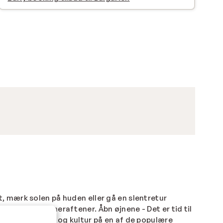
, mærk solen på huden eller gå en slentretur
de lange sommeraftener. Åbn øjnene - Det er tid til
inerende natur og kultur på en af de populære