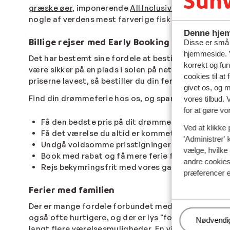
græske øer
, imponerende
All Inclusive
hoteller i
Tyr
nogle af verdens mest farverige fisk på snorkleture 
Denne hjem
Billige rejser med Early Booking deals
Disse er små t
hjemmeside. V
Det har bestemt sine fordele at bestille i god tid. 
korrekt og fu
være sikker på en plads i solen på netop det hotel d
cookies til at
priserne lavest, så bestiller du din ferie i dag, ka
givet os, og 
Find din drømmeferie hos os, og spar penge med de
vores tilbud. 
for at gøre vo
Få den bedste pris på dit drømmehotel
Ved at klikke 
Få det værelse du altid er kommet for sent til
'Administrer' 
Undgå voldsomme prisstigninger på flyrejsen
vælge, hvilke 
Book med rabat og få mere ferie for pengene
andre cookies 
Rejs bekymringsfrit med vores garantier
præferencer e
Ferier med familien
Der er mange fordele forbundet med at booke din rejs
også ofte hurtigere, og der er lys "forenden", som 
Administr
Nødvendi
langt flere værelsesmuligheder. En vigtig faktor er 