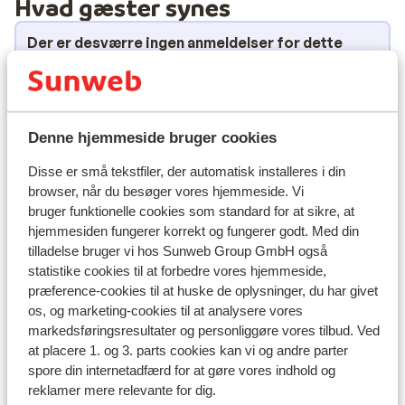
Hvad gæster synes
Der er desværre ingen anmeldelser for dette
overnatningssted i øjeblikket.
Lokation
Denne hjemmeside bruger cookies
Disse er små tekstfiler, der automatisk installeres i din
browser, når du besøger vores hjemmeside. Vi
Se på kort
bruger funktionelle cookies som standard for at sikre, at
hjemmesiden fungerer korrekt og fungerer godt. Med din
tilladelse bruger vi hos Sunweb Group GmbH også
statistike cookies til at forbedre vores hjemmeside,
præference-cookies til at huske de oplysninger, du har givet
I området
os, og marketing-cookies til at analysere vores
Afstand til stranden ca. 500 meter (sandstrand)
markedsføringsresultater og personliggøre vores tilbud. Ved
Afstand til centrum: ca. 500 meter
at placere 1. og 3. parts cookies kan vi og andre parter
Afstand til lufthavn BCN: ca. 100 kilometer
spore din internetadfærd for at gøre vores indhold og
reklamer mere relevante for dig.
Afstand til busstoppested ca. 300 meter