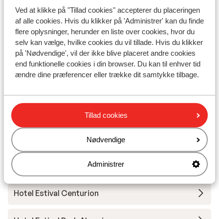
Afstand til nærmeste butikker ca. 300 meter
Ved at klikke på "Tillad cookies" accepterer du placeringen
Afstand til nærmeste kiosk ca. 250 meter
af alle cookies. Hvis du klikker på 'Administrer' kan du finde
Nærmeste restaurant ca. 300 meter
flere oplysninger, herunder en liste over cookies, hvor du
Nærmeste apotek ca. 500 meter
selv kan vælge, hvilke cookies du vil tillade. Hvis du klikker
på 'Nødvendige', vil der ikke blive placeret andre cookies
end funktionelle cookies i din browser. Du kan til enhver tid
Andre overnatningssteder i Costa
ændre dine præferencer eller trække dit samtykke tilbage.
Dorada
Hotel Estival El Dorado Resort - Halvpension
Tillad cookies
Hotel Golden Port Salou & Spa
Nødvendige
Administrer
Best Maritim
Hotel Estival Centurion