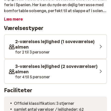
ferie i Spanien. Her kan du nyde en dejlig terrasse med
komfortable solsenge, perfekt til at slappe af i solen,
og tage en forfriskende dukkert i swimmingpoolen. For
Læs mere
de yngste gæster er der en børnepool, hvor de kan lege
Værelsestyper
og have det sjovt. Morgenmaden serveres på Camping
La Siesta, hvor du også har adgang til deres faciliteter.
Vil du tilbringe dagen på stranden? Den kan du nemt nå
2-værelses lejlighed (1 soveværelse)
til fods, ligesom det livlige centrum – perfekt til at
almen
for 2 til 3 personer
opleve alt, Salou har at byde på!
3-værelses lejlighed (2 soveværelser)
almen
for 4 til 5 personer
Faciliteter
Officiel klassifikation: 3 stjerner
samlet antal værelser / lejligheder: 62