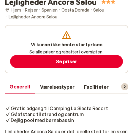
Lejligheder Ancora Salou
Hjem
Rejser
Spanien
Costa Dorada
Salou
Lejligheder Ancora Salou
Vi kunne ikke hente startprisen
Se alle priser og rabatter i oversigten.
Se priser
Generelt
Værelsestyper
Faciliteter
Prakti
Gratis adgang til Camping La Siesta Resort
Gåafstand til strand og centrum
Dejlig pool med børnebassin
Lejligheder Ancora Salou er det ideelle sted for en skøn